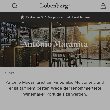
V
W
Suche
Exklusive 5+1 Angebote
Jetzt entdecken
António Maçanita
Start
Antonio Macanita ist ein vinophiles Multitalent, und
er ist auf dem besten Wege der renommierteste
Winemaker Portugals zu werden.