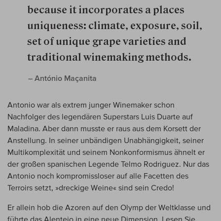
because it incorporates a places
unique­ness: climate, exposure, soil,
set of unique grape varieties and
traditional winemaking methods.
– António Maçanita
Antonio war als extrem junger Winemaker schon
Nachfolger des legendären Superstars Luis Duarte auf
Maladina. Aber dann musste er raus aus dem Korsett der
Anstellung. In seiner unbändigen Unabhängigkeit, seiner
Multikomplexität und seinem Nonkonformismus ähnelt er
der großen spanischen Legende Telmo Rodriguez. Nur das
Antonio noch kompromissloser auf alle Facetten des
Terroirs setzt, »dreckige Weine« sind sein Credo!
Er allein hob die Azoren auf den Olymp der Weltklasse und
führte das Alentejo in eine neue Dimension. Lesen Sie