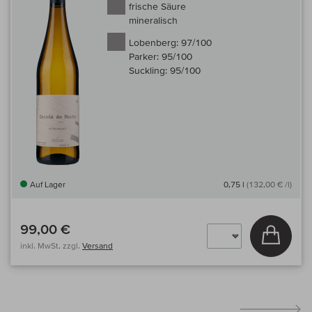
frische Säure
mineralisch
Lobenberg:
97/100
Parker:
95/100
Suckling:
95/100
Auf Lager
0,75 l
(132,00 € /l)
99,00 €
In den
inkl. MwSt, zzgl.
Versand