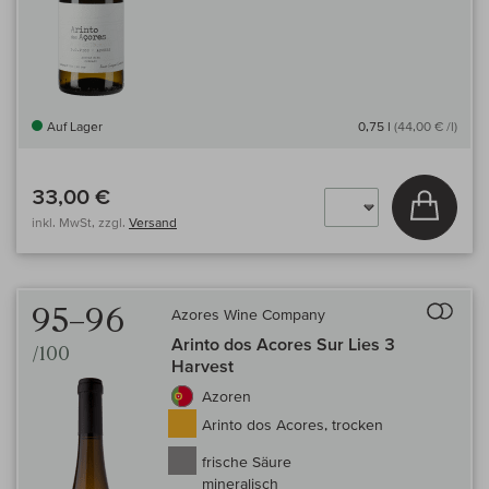
Auf Lager
0,75 l
(44,00 € /l)
33,00 €
In den
inkl. MwSt, zzgl.
Versand
Auf 
95–96
Azores Wine Company
Arinto dos Acores Sur Lies 3
/100
Harvest
Azoren
Arinto dos Acores, trocken
frische Säure
mineralisch