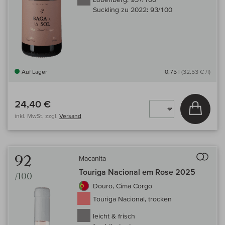
Suckling zu 2022:
93/100
Auf Lager
0,75 l
(32,53 € /l)
24,40 €
In den
inkl. MwSt, zzgl.
Versand
Auf 
92
Macanita
Touriga Nacional em Rose 2025
/100
Douro, Cima Corgo
Touriga Nacional, trocken
leicht & frisch