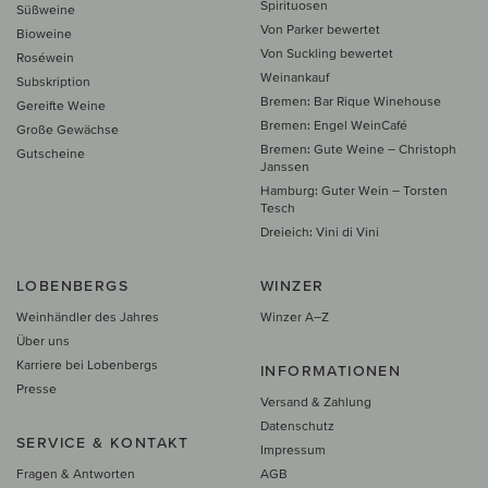
Spirituosen
Süßweine
Von Parker bewertet
Bioweine
Von Suckling bewertet
Roséwein
Weinankauf
Subskription
Bremen: Bar Rique Winehouse
Gereifte Weine
Bremen: Engel WeinCafé
Große Gewächse
Bremen: Gute Weine – Christoph
Gutscheine
Janssen
Hamburg: Guter Wein – Torsten
Tesch
Dreieich: Vini di Vini
LOBENBERGS
WINZER
Weinhändler des Jahres
Winzer A–Z
Über uns
Karriere bei Lobenbergs
INFORMATIONEN
Presse
Versand & Zahlung
Datenschutz
SERVICE & KONTAKT
Impressum
Fragen & Antworten
AGB