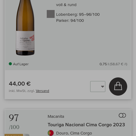
voll & rund
Lobenberg:
95–96/100
Parker:
94/100
Auf Lager
0,75 l
(58,67 € /l)
44,00 €
In den
inkl. MwSt, zzgl.
Versand
Auf 
97
Macanita
Touriga Nacional Cima Corgo 2023
/100
Douro, Cima Corgo