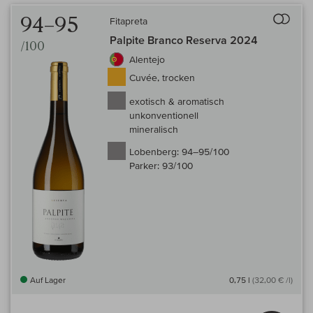
Auf 
94–95
Fitapreta
Palpite Branco Reserva 2024
/100
Alentejo
Cuvée, trocken
exotisch & aromatisch
unkonventionell
mineralisch
Lobenberg:
94–95/100
Parker:
93/100
Auf Lager
0,75 l
(32,00 € /l)