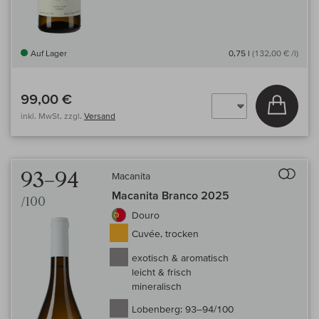
Auf Lager
0,75 l
(132,00 € /l)
99,00 €
In den
inkl. MwSt, zzgl.
Versand
Auf 
93–94
Macanita
Macanita Branco 2025
/100
Douro
Cuvée, trocken
exotisch & aromatisch
leicht & frisch
mineralisch
Lobenberg:
93–94/100