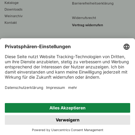
Kataloge
Barrierefreiheitserklärung
Downloads
Weinarchiv
Widerrufsrecht
Kontakt
Vertrag widerrufen
Alle Preise inkl. MwSt., zzgl. 5 €
Versand
– ab
60 € versand­kosten­
frei
Beratung unter
+49 421 696 797-0
1.000 Winzer –
Weinhändler
Zurück
Über 7.000 Weine
des Jahres 2022