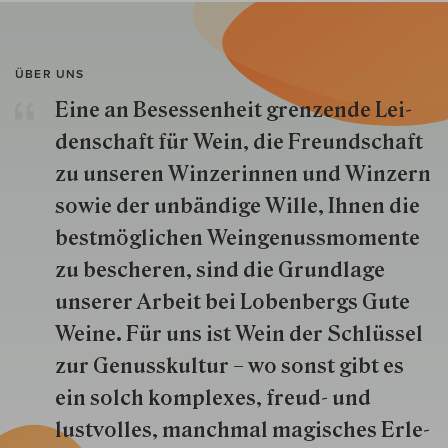
ÜBER UNS
Eine an Besessenheit gren­zende Lei­
den­schaft für Wein, die Freund­schaft
zu unseren Win­zer­innen und Win­zern
so­wie der un­bän­dige Wille, Ihnen die
best­mög­lich­en Wein­genuss­momente
zu besche­ren, sind die Grund­lage
unserer Arbeit bei Lobenbergs Gute
Weine. Für uns ist Wein der Schlüs­sel
zur Genuss­kultur – wo sonst gibt es
ein solch kom­plexes, freud- und
lustvolles, manchmal ma­gisch­es Er­le­