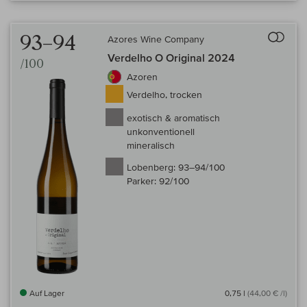
Auf 
93–94
Azores Wine Company
Verdelho O Original 2024
/100
Azoren
Verdelho, trocken
exotisch & aromatisch
unkonventionell
mineralisch
Lobenberg:
93–94/100
Parker:
92/100
Auf Lager
0,75 l
(44,00 € /l)