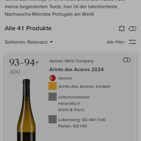
meine begeisterten Texte, hier ist der talentierteste
Nachwuchs-Weinstar Portugals am Werk!
k
Alle 41 Produkte
Wein-Alarm
aktivieren
Verg
Sortieren:
Relevanz
Alle Filter
Auf 
93–94+
Azores Wine Company
Arinto dos Acores 2024
/100
Azoren
Arinto dos Acores, trocken
unkonventionell
mineralisch
leicht & frisch
Lobenberg:
93–94+/100
Parker:
93/100