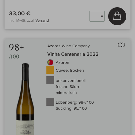
33,00 €
In den
inkl. MwSt, zzgl.
Versand
Auf 
98+
Azores Wine Company
Vinha Centenaria 2022
/100
Azoren
Cuvée, trocken
unkonventionell
frische Säure
mineralisch
Lobenberg:
98+/100
Suckling:
95/100