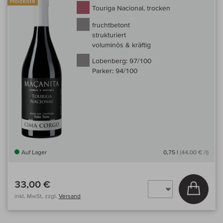
Holzkiste
Touriga Nacional, trocken
fruchtbetont
strukturiert
voluminös & kräftig
Lobenberg:
97/100
Parker:
94/100
Auf Lager
0,75 l
(44,00 € /l)
33,00 €
In den
inkl. MwSt, zzgl.
Versand