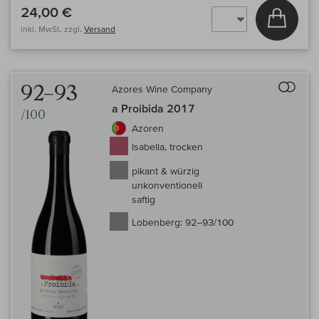
24,00 €
In den
inkl. MwSt, zzgl.
Versand
Auf 
92–93
Azores Wine Company
a Proibida 2017
/100
Azoren
Isabella, trocken
pikant & würzig
unkonventionell
saftig
Lobenberg:
92–93/100