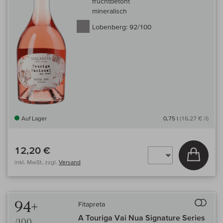
fruchtbetont
mineralisch
Lobenberg:
92/100
Auf Lager
0,75 l
(16,27 € /l)
12,20 €
In den
inkl. MwSt, zzgl.
Versand
Auf 
94+
Fitapreta
A Touriga Vai Nua Signature Series
/100