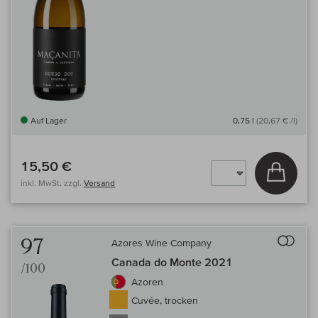
Auf Lager
0,75 l
(20,67 € /l)
15,50 €
In den
inkl. MwSt, zzgl.
Versand
Auf 
97
Azores Wine Company
Canada do Monte 2021
/100
Azoren
Cuvée, trocken