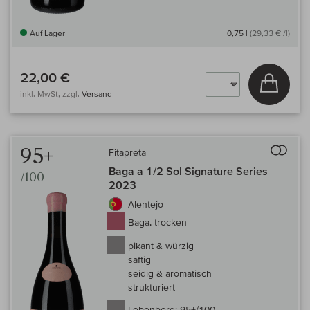
Auf Lager
0,75 l
(29,33 € /l)
22,00 €
In den
inkl. MwSt, zzgl.
Versand
Auf 
95+
Fitapreta
Baga a 1/2 Sol Signature Series
/100
2023
Alentejo
Baga, trocken
pikant & würzig
saftig
seidig & aromatisch
strukturiert
Lobenberg:
95+/100