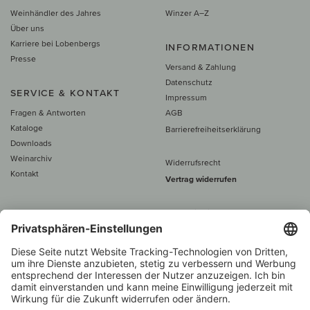
Weinhändler des Jahres
Winzer A–Z
Über uns
Karriere bei Lobenbergs
INFORMATIONEN
Presse
Versand & Zahlung
Datenschutz
SERVICE & KONTAKT
Impressum
Fragen & Antworten
AGB
Kataloge
Barrierefreiheitserklärung
Downloads
Weinarchiv
Widerrufsrecht
Kontakt
Vertrag widerrufen
Alle Preise inkl. MwSt., zzgl. 5 €
Versand
– ab
60 € versand­kosten­
frei