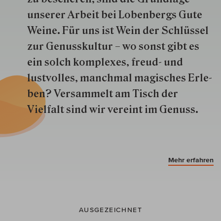
unserer Arbeit bei Lobenbergs Gute
Weine. Für uns ist Wein der Schlüs­sel
zur Genuss­kultur – wo sonst gibt es
ein solch kom­plexes, freud- und
lustvolles, manchmal ma­gisch­es Er­le­
ben? Versammelt am Tisch der
Vielfalt sind wir ver­eint im Genuss.
Mehr erfahren
AUSGEZEICHNET