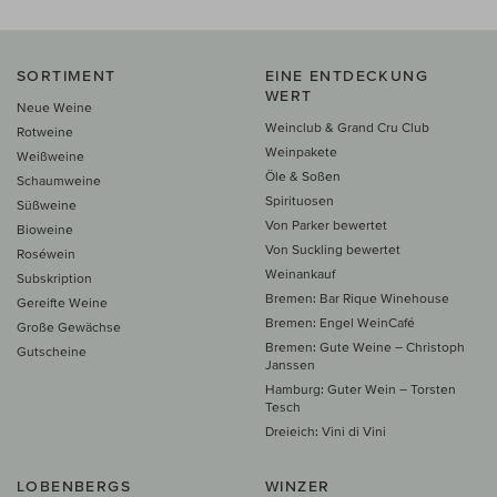
SORTIMENT
EINE ENTDECKUNG
WERT
Neue Weine
Weinclub & Grand Cru Club
Rotweine
Weinpakete
Weißweine
Öle & Soßen
Schaumweine
Spirituosen
Süßweine
Von Parker bewertet
Bioweine
Von Suckling bewertet
Roséwein
Weinankauf
Subskription
Bremen: Bar Rique Winehouse
Gereifte Weine
Bremen: Engel WeinCafé
Große Gewächse
Bremen: Gute Weine – Christoph
Gutscheine
Janssen
Hamburg: Guter Wein – Torsten
Tesch
Dreieich: Vini di Vini
LOBENBERGS
WINZER