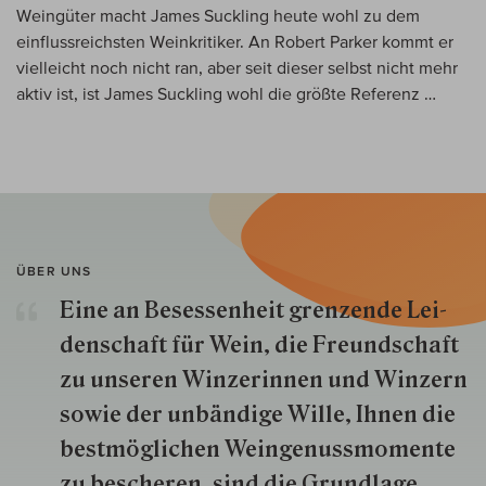
Weingüter macht James Suckling heute wohl zu dem
einflussreichsten Weinkritiker. An Robert Parker kommt er
vielleicht noch nicht ran, aber seit dieser selbst nicht mehr
aktiv ist, ist James Suckling wohl die größte Referenz …
ÜBER UNS
Eine an Besessenheit gren­zende Lei­
den­schaft für Wein, die Freund­schaft
zu unseren Win­zer­innen und Win­zern
so­wie der un­bän­dige Wille, Ihnen die
best­mög­lich­en Wein­genuss­momente
zu besche­ren, sind die Grund­lage