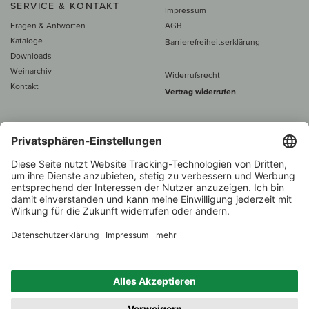
SERVICE & KONTAKT
Impressum
Fragen & Antworten
AGB
Kataloge
Barrierefreiheitserklärung
Downloads
Weinarchiv
Widerrufsrecht
Kontakt
Vertrag widerrufen
Alle Preise inkl. MwSt., zzgl. 5 €
Versand
– ab
60 € versand­kosten­
frei
Beratung unter
+49 421 696 797-0
1.000 Winzer –
Weinhändler
Zurück
Über 7.000 Weine
des Jahres 2022