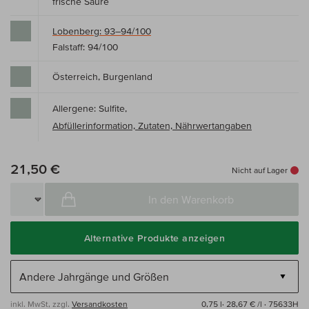
frische Säure
Lobenberg: 93–94/100
Falstaff: 94/100
Österreich, Burgenland
Allergene: Sulfite,
Abfüllerinformation, Zutaten, Nährwertangaben
21,50 €
Nicht auf Lager
In den Warenkorb
Alternative Produkte anzeigen
inkl. MwSt, zzgl.
Versandkosten
0,75 l·
28,67 € /l
· 75633H