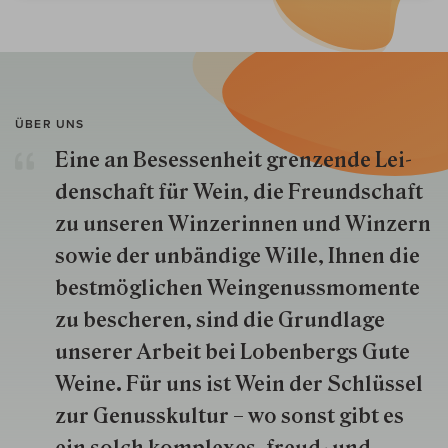
ÜBER UNS
Eine an Besessenheit gren­zende Lei­
den­schaft für Wein, die Freund­schaft
zu unseren Win­zer­innen und Win­zern
so­wie der un­bän­dige Wille, Ihnen die
best­mög­lich­en Wein­genuss­momente
zu besche­ren, sind die Grund­lage
unserer Arbeit bei Lobenbergs Gute
Weine. Für uns ist Wein der Schlüs­sel
zur Genuss­kultur – wo sonst gibt es