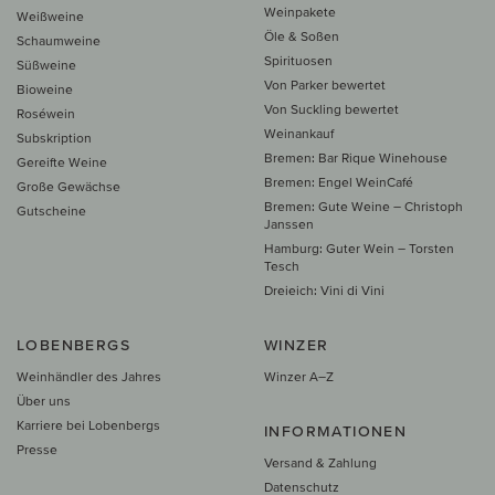
Weinpakete
Weißweine
Öle & Soßen
Schaumweine
Spirituosen
Süßweine
Von Parker bewertet
Bioweine
Von Suckling bewertet
Roséwein
Weinankauf
Subskription
Bremen: Bar Rique Winehouse
Gereifte Weine
Bremen: Engel WeinCafé
Große Gewächse
Bremen: Gute Weine – Christoph
Gutscheine
Janssen
Hamburg: Guter Wein – Torsten
Tesch
Dreieich: Vini di Vini
LOBENBERGS
WINZER
Weinhändler des Jahres
Winzer A–Z
Über uns
Karriere bei Lobenbergs
INFORMATIONEN
Presse
Versand & Zahlung
Datenschutz