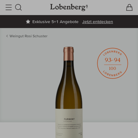
V
W
Suche
Exklusive 5+1 Angebote
Jetzt entdecken
Weingut Rosi Schuster
93–94
100