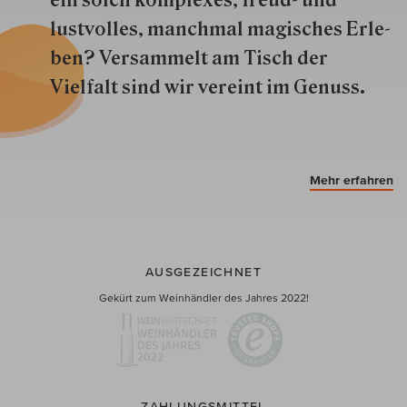
ein solch kom­plexes, freud- und
lustvolles, manchmal ma­gisch­es Er­le­
ben? Versammelt am Tisch der
Vielfalt sind wir ver­eint im Genuss.
Mehr erfahren
AUSGEZEICHNET
Gekürt zum Weinhändler des Jahres 2022!
ZAHLUNGSMITTEL