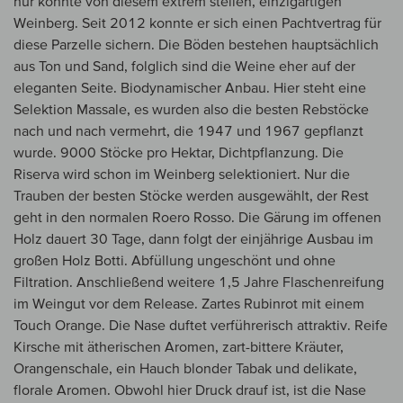
nur konnte von diesem extrem steilen, einzigartigen
Weinberg. Seit 2012 konnte er sich einen Pachtvertrag für
diese Parzelle sichern. Die Böden bestehen hauptsächlich
aus Ton und Sand, folglich sind die Weine eher auf der
eleganten Seite. Biodynamischer Anbau. Hier steht eine
Selektion Massale, es wurden also die besten Rebstöcke
nach und nach vermehrt, die 1947 und 1967 gepflanzt
wurde. 9000 Stöcke pro Hektar, Dichtpflanzung. Die
Riserva wird schon im Weinberg selektioniert. Nur die
Trauben der besten Stöcke werden ausgewählt, der Rest
geht in den normalen Roero Rosso. Die Gärung im offenen
Holz dauert 30 Tage, dann folgt der einjährige Ausbau im
großen Holz Botti. Abfüllung ungeschönt und ohne
Filtration. Anschließend weitere 1,5 Jahre Flaschenreifung
im Weingut vor dem Release. Zartes Rubinrot mit einem
Touch Orange. Die Nase duftet verführerisch attraktiv. Reife
Kirsche mit ätherischen Aromen, zart-bittere Kräuter,
Orangenschale, ein Hauch blonder Tabak und delikate,
florale Aromen. Obwohl hier Druck drauf ist, ist die Nase