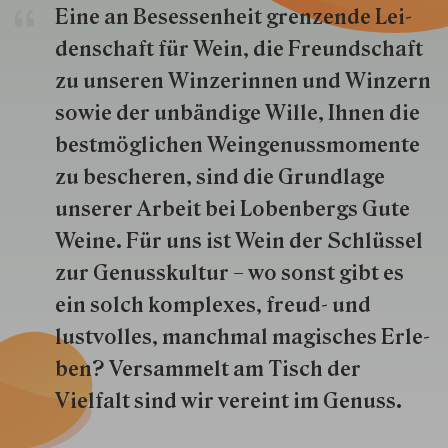
Eine an Besessenheit gren­zende Lei­
den­schaft für Wein, die Freund­schaft
zu unseren Win­zer­innen und Win­zern
so­wie der un­bän­dige Wille, Ihnen die
best­mög­lich­en Wein­genuss­momente
zu besche­ren, sind die Grund­lage
unserer Arbeit bei Lobenbergs Gute
Weine. Für uns ist Wein der Schlüs­sel
zur Genuss­kultur – wo sonst gibt es
ein solch kom­plexes, freud- und
lustvolles, manchmal ma­gisch­es Er­le­
ben? Versammelt am Tisch der
Vielfalt sind wir ver­eint im Genuss.