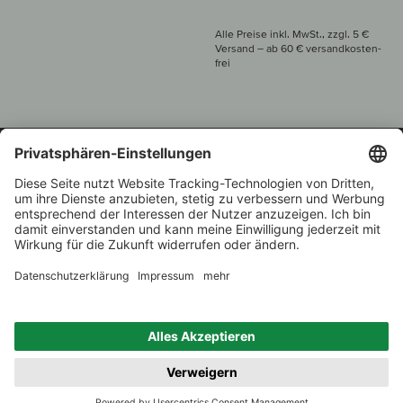
Alle Preise inkl. MwSt., zzgl. 5 €
Versand
– ab
60 € versand­kosten­
frei
Beratung unter
+49 421 696 797-0
1.000 Winzer –
Weinhändler
Zurück
Über 7.000 Weine
des Jahres 2022