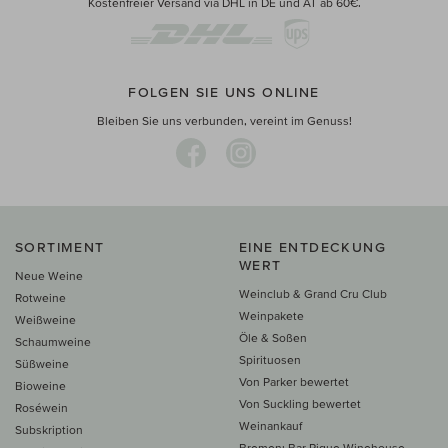
Kostenfreier Versand via DHL in DE und AT ab 60€.
FOLGEN SIE UNS ONLINE
Bleiben Sie uns verbunden, vereint im Genuss!
SORTIMENT
EINE ENTDECKUNG
WERT
Neue Weine
Weinclub & Grand Cru Club
Rotweine
Weinpakete
Weißweine
Öle & Soßen
Schaumweine
Spirituosen
Süßweine
Von Parker bewertet
Bioweine
Von Suckling bewertet
Roséwein
Weinankauf
Subskription
Bremen: Bar Rique Winehouse