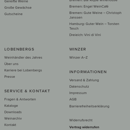
Gereifte Weine
Bremen: Engel WeinCafé
Große Gewächse
Bremen: Gute Weine – Christoph
Gutscheine
Janssen
Hamburg: Guter Wein – Torsten
Tesch
Dreieich: Vini di Vini
LOBENBERGS
WINZER
Weinhändler des Jahres
Winzer A–Z
Über uns
Karriere bei Lobenbergs
INFORMATIONEN
Presse
Versand & Zahlung
Datenschutz
SERVICE & KONTAKT
Impressum
Fragen & Antworten
AGB
Kataloge
Barrierefreiheitserklärung
Downloads
Weinarchiv
Widerrufsrecht
Kontakt
Vertrag widerrufen