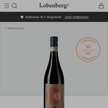
V
W
Suche
Exklusive 5+1 Angebote
Jetzt entdecken
Valfaccenda
96
100