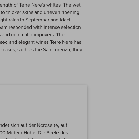
rength of Terre Nere’s whites. The wet
 to thicker skins and uneven ripening,
ight rains in September and ideal
eam responded with intense selection
ons and minimal pumpovers. The
essed and elegant wines Terre Nere has
 cases, such as the San Lorenzo, they
ndet sich auf der Nordseite, auf
000 Metern Höhe. Die Seele des