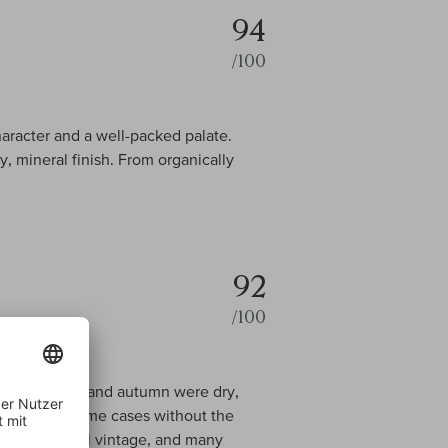
94
/100
haracter and a well-packed palate.
, mineral finish. From organically
92
/100
 Late summer and autumn were dry,
h – but in some cases without the
t is a powerful vintage, and many