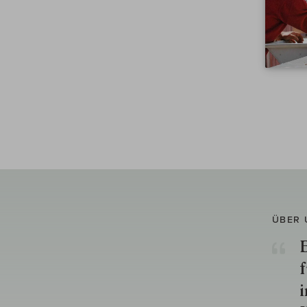
ÜBER 
E
f
i