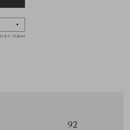
67 € /l
· 71261H
92