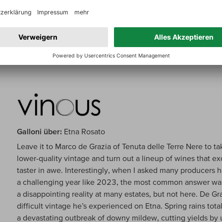
producers mistook power for greatness; to me, it is a bit over
expressive nose, with crushed apricots, hints of honey, to
texture is round and rich, with a wide mouthfeel, sun-warme
balanced by a tingling acidity. It is a serious wine with a me
Galloni über:
Etna Rosato
Leave it to Marco de Grazia of Tenuta delle Terre Nere to ta
lower-quality vintage and turn out a lineup of wines that 
taster in awe. Interestingly, when I asked many producers
a challenging year like 2023, the most common answer was
a disappointing reality at many estates, but not here. De G
difficult vintage he’s experienced on Etna. Spring rains tot
a devastating outbreak of downy mildew, cutting yields by