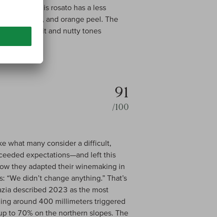
 the top.’ This rosato has a less
asted almonds, and orange peel. The
d yellow fruit and nutty tones
dium finish.
91
/100
ke what many consider a difficult,
exceeded expectations—and left this
 how they adapted their winemaking in
: “We didn’t change anything.” That’s
razia described 2023 as the most
aling around 400 millimeters triggered
 up to 70% on the northern slopes. The