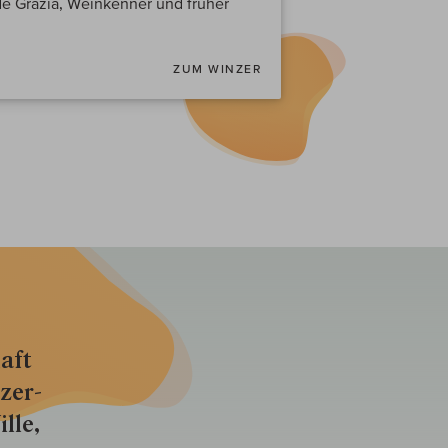
de Grazia, Weinkenner und früher
ZUM WINZER
aft
zer­
lle,