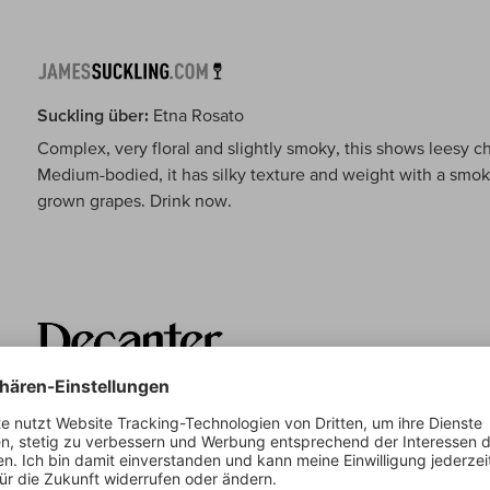
Suckling über:
Etna Rosato
Complex, very floral and slightly smoky, this shows leesy c
Medium-bodied, it has silky texture and weight with a smoky
grown grapes. Drink now.
Decanter über:
Etna Rosato
2014 is considered to be one of the big vintages on Etna.
and the sugar levels at the end of September were very hig
balance of acidity and phenolic ripeness. De Grazia says, ‘i