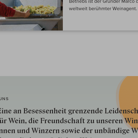
Betriebs ist der Gründer Marco 
weltweit berühmter Weinagent.
UNS
ine an Besessenheit gren­zende Lei­den­sch
ür Wein, die Freund­schaft zu unseren Win­
nnen und Win­zern so­wie der un­bän­dige Wi