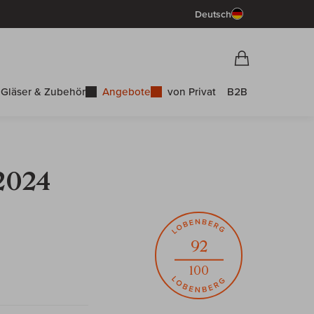
Deutsch
Vorschau War
Warenkorb
Gläser & Zubehör
Angebote
von Privat
B2B
 2024
92
100