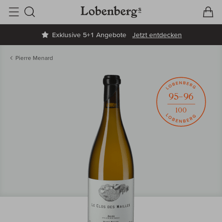
V
W
Suche
Exklusive 5+1 Angebote
Jetzt entdecken
Pierre Menard
95–96
100