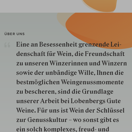
ÜBER UNS
Eine an Besessenheit gren­zende Lei­
den­schaft für Wein, die Freund­schaft
zu unseren Win­zer­innen und Win­zern
so­wie der un­bän­dige Wille, Ihnen die
best­mög­lich­en Wein­genuss­momente
zu besche­ren, sind die Grund­lage
unserer Arbeit bei Lobenbergs Gute
Weine. Für uns ist Wein der Schlüs­sel
zur Genuss­kultur – wo sonst gibt es
ein solch kom­plexes, freud- und