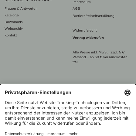
Impressum
Fragen & Antworten
AGB
Kataloge
Barrierefreiheitserklärung
Downloads
Weinarchiv
Widerrufsrecht
Kontakt
Vertrag widerrufen
Alle Preise inkl. MwSt., zzgl. 5 €
Versand
– ab
60 € versand­kosten­
frei
Beratung unter
+49 421 696 797-0
1.000 Winzer –
Weinhändler
Zurück
Über 7.000 Weine
des Jahres 2022