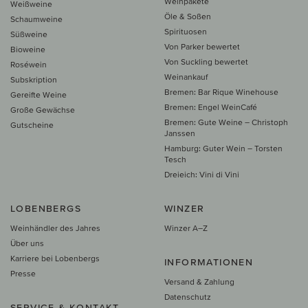
Weinpakete
Weißweine
Öle & Soßen
Schaumweine
Spirituosen
Süßweine
Von Parker bewertet
Bioweine
Von Suckling bewertet
Roséwein
Weinankauf
Subskription
Bremen: Bar Rique Winehouse
Gereifte Weine
Bremen: Engel WeinCafé
Große Gewächse
Bremen: Gute Weine – Christoph
Gutscheine
Janssen
Hamburg: Guter Wein – Torsten
Tesch
Dreieich: Vini di Vini
LOBENBERGS
WINZER
Weinhändler des Jahres
Winzer A–Z
Über uns
Karriere bei Lobenbergs
INFORMATIONEN
Presse
Versand & Zahlung
Datenschutz
SERVICE & KONTAKT