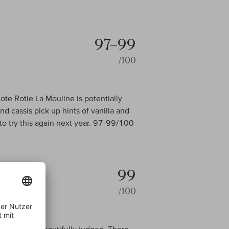
97–99
/100
ote Rotie La Mouline is potentially
nd cassis pick up hints of vanilla and
t to try this again next year. 97-99/100
99
/100