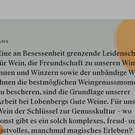
UNS
ine an Besessenheit gren­zende Lei­den­sch
ür Wein, die Freund­schaft zu unseren Win­
nnen und Win­zern so­wie der un­bän­dige Wi
hnen die best­mög­lich­en Wein­genuss­mom
u besche­ren, sind die Grund­lage unserer
rbeit bei Lobenbergs Gute Weine. Für uns
ein der Schlüs­sel zur Genuss­kultur – wo
onst gibt es ein solch kom­plexes, freud- u
ustvolles, manchmal ma­gisch­es Er­le­ben?