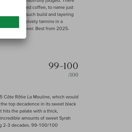
rated and beautifully judged. There
ones and roasted coffee, to name just
richness and such build and layering
pice-laden, velvety tannins in a
 of the best ever. Best from 2025.
99–100
/100
15 Côte Rôtie La Mouline, which would
r the top decadence in its sweet black
t hits the palate with a thick,
 incredible amounts of sweet Syrah
wing 2-3 decades. 99-100/100