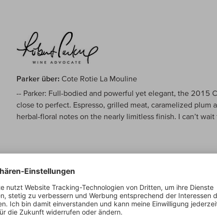
Parker über:
Cote Rotie La Mouline
-- Parker: Full-bodied and powerful yet elegant, the 2015 C
close to perfect. Espresso, grilled meat, caramelized plum a
herbal-floral notes on the nearly limitless finish. I can’t wai
Suckling über:
Cote Rotie La Mouline