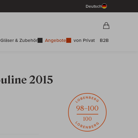
Deutsch
Vorschau War
Warenkorb
Gläser & Zubehör
Angebote
von Privat
B2B
ouline 2015
98–100
100