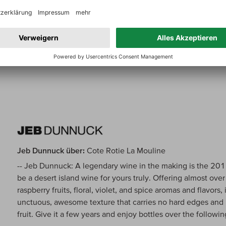
A very complex and complete nose with everything so integ
are ripe blackberries, blood plums, fragrant spices, dark st
some of what is already on offer here. The palate has such 
with ripe dark plums and blackberries, clothed in robes of s
majestic mode. Pure class and a great vintage for sure. One
99/100
Jeb Dunnuck über:
Cote Rotie La Mouline
-- Jeb Dunnuck: A legendary wine in the making is the 20
be a desert island wine for yours truly. Offering almost ove
raspberry fruits, floral, violet, and spice aromas and flavors, i
unctuous, awesome texture that carries no hard edges and
fruit. Give it a few years and enjoy bottles over the follo