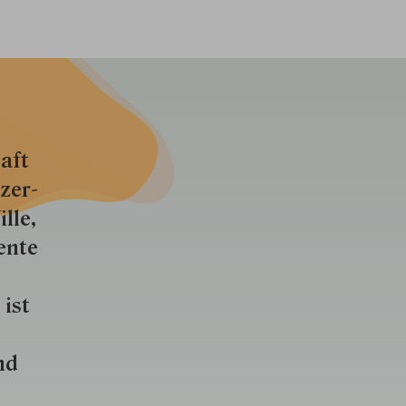
aft
zer­
lle,
ente
 ist
nd