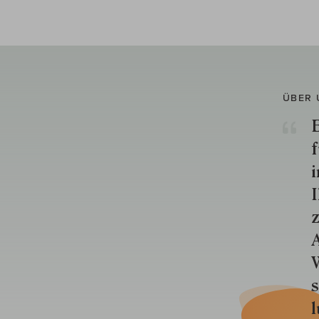
ÜBER 
E
f
i
I
z
A
W
s
l