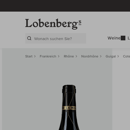
Weine
L
Search Layer
Start
Frankreich
Rhône
Nordrhône
Guigal
Cote