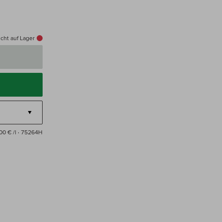
cht auf Lager
00 € /l
· 75264H