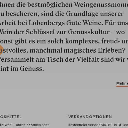
hnen die best­mög­lich­en Wein­genuss­mom
u besche­ren, sind die Grund­lage unserer
rbeit bei Lobenbergs Gute Weine. Für uns
ein der Schlüs­sel zur Genuss­kultur – wo
onst gibt es ein solch kom­plexes, freud- u
ustvolles, manchmal ma­gisch­es Er­le­ben?
ersammelt am Tisch der Vielfalt sind wir 
int im Genuss.
Mehr 
GSMITTEL
VERSANDOPTIONEN
die Wahl – online bezahlen oder
Kostenfreier Versand via DHL in DE un