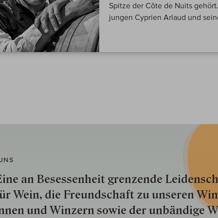
Spitze der Côte de Nuits gehör
jungen Cyprien Arlaud und seine
UNS
ine an Besessenheit gren­zende Lei­den­sch
ür Wein, die Freund­schaft zu unseren Win­
nnen und Win­zern so­wie der un­bän­dige Wi