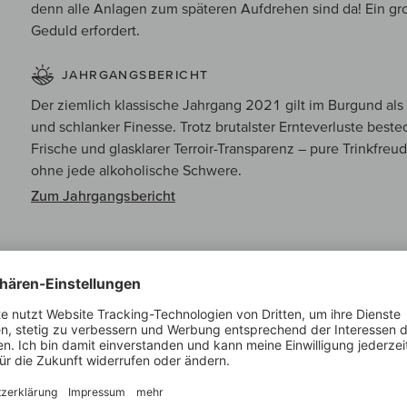
denn alle Anlagen zum späteren Aufdrehen sind da! Ein gro
Geduld erfordert.
JAHRGANGSBERICHT
Der ziemlich klassische Jahrgang 2021 gilt im Burgund als 
und schlanker Finesse. Trotz brutalster Ernteverluste bes
Frische und glasklarer Terroir-Transparenz – pure Trinkfreu
ohne jede alkoholische Schwere.
Zum Jahrgangsbericht