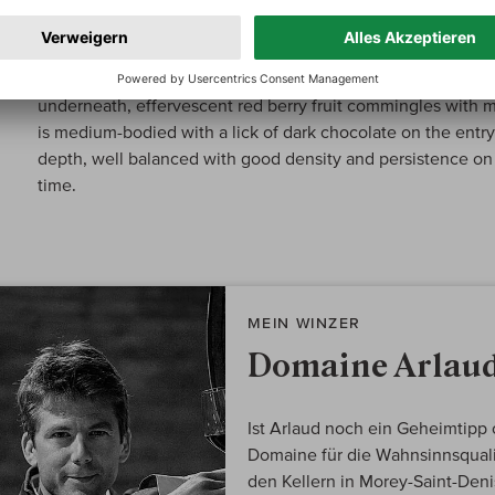
Galloni über:
Chambolle-Musigny Premier Cru Les Noirots
The 2021 Chambolle-Musigny Les Noirots 1er Cru has a litt
underneath, effervescent red berry fruit commingles with 
is medium-bodied with a lick of dark chocolate on the entry 
depth, well balanced with good density and persistence on th
time.
MEIN WINZER
Domaine Arlau
Ist Arlaud noch ein Geheimtipp o
Domaine für die Wahnsinnsquali
den Kellern in Morey-Saint-Denis