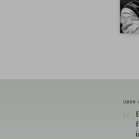
ÜBER 
E
f
i