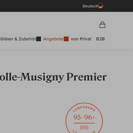
Deutsch
Vorschau War
Warenkorb
Gläser & Zubehör
Angebote
von Privat
B2B
olle-Musigny Premier
95–96+
100