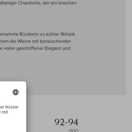
ßartiger Chambolle, der ein bisschen
ersehnte Rückkehr zu kühler Stilistik
techen die Weine mit berauschender
de voller geschliffener Eleganz und
92–94
/100