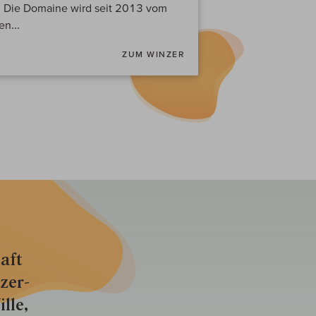
t. Die Domaine wird seit 2013 vom
n...
ZUM WINZER
aft
zer­
lle,