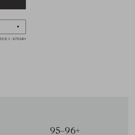
33 € /l
· 67534H
95–96+