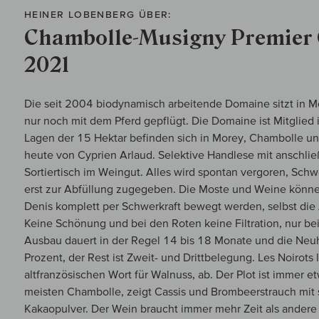
HEINER LOBENBERG ÜBER:
Chambolle-Musigny Premier 
2021
Die seit 2004 biodynamisch arbeitende Domaine sitzt in M
nur noch mit dem Pferd gepflügt. Die Domaine ist Mitglied
Lagen der 15 Hektar befinden sich in Morey, Chambolle un
heute von Cyprien Arlaud. Selektive Handlese mit anschli
Sortiertisch im Weingut. Alles wird spontan vergoren, Schw
erst zur Abfüllung zugegeben. Die Moste und Weine können
Denis komplett per Schwerkraft bewegt werden, selbst die
Keine Schönung und bei den Roten keine Filtration, nur be
Ausbau dauert in der Regel 14 bis 18 Monate und die Neuh
Prozent, der Rest ist Zweit- und Drittbelegung. Les Noirots 
altfranzösischen Wort für Walnuss, ab. Der Plot ist immer e
meisten Chambolle, zeigt Cassis und Brombeerstrauch mi
Kakaopulver. Der Wein braucht immer mehr Zeit als andere 