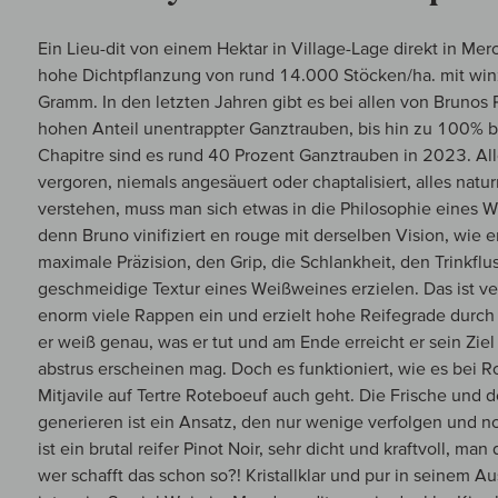
Ein Lieu-dit von einem Hektar in Village-Lage direkt in Mer
hohe Dichtpflanzung von rund 14.000 Stöcken/ha. mit winz
Gramm. In den letzten Jahren gibt es bei allen von Brunos 
hohen Anteil unentrappter Ganztrauben, bis hin zu 100% b
Chapitre sind es rund 40 Prozent Ganztrauben in 2023. Al
vergoren, niemals angesäuert oder chaptalisiert, alles nat
verstehen, muss man sich etwas in die Philosophie eines 
denn Bruno vinifiziert en rouge mit derselben Vision, wie er
maximale Präzision, den Grip, die Schlankheit, den Trinkf
geschmeidige Textur eines Weißweines erzielen. Das ist ver
enorm viele Rappen ein und erzielt hohe Reifegrade durch 
er weiß genau, was er tut und am Ende erreicht er sein Zie
abstrus erscheinen mag. Doch es funktioniert, wie es bei R
Mitjavile auf Tertre Roteboeuf auch geht. Die Frische und d
generieren ist ein Ansatz, den nur wenige verfolgen und n
ist ein brutal reifer Pinot Noir, sehr dicht und kraftvoll, m
wer schafft das schon so?! Kristallklar und pur in seinem A