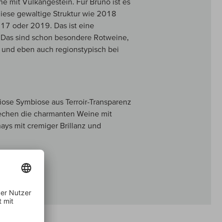
he mit Vulkangestein. Für Bruno ist es
iese gewaltige Struktur wie 2018
017 oder 2019. Das ist eine
 Das sind schon besondere Rotweine,
r und eben auch regionstypisch bei
iose Symbiose aus Terroir-Transparenz
techen die charmanten Weine mit
ays mit cremiger Brillanz und