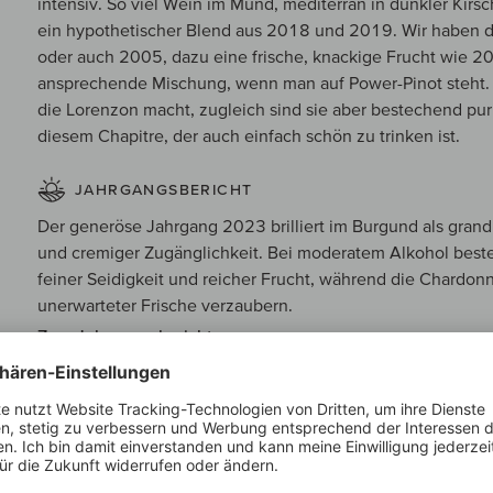
intensiv. So viel Wein im Mund, mediterran in dunkler Kirsc
ein hypothetischer Blend aus 2018 und 2019. Wir haben d
oder auch 2005, dazu eine frische, knackige Frucht wie 2
ansprechende Mischung, wenn man auf Power-Pinot steht.
die Lorenzon macht, zugleich sind sie aber bestechend pu
diesem Chapitre, der auch einfach schön zu trinken ist.
JAHRGANGSBERICHT
Der generöse Jahrgang 2023 brilliert im Burgund als grand
und cremiger Zugänglichkeit. Bei moderatem Alkohol bes
feiner Seidigkeit und reicher Frucht, während die Chardonn
unerwarteter Frische verzaubern.
Zum Jahrgangsbericht