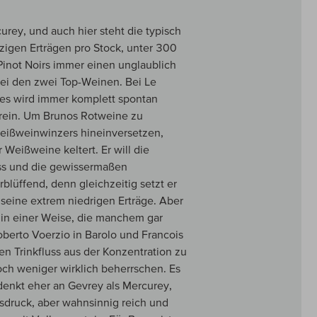
curey, und auch hier steht die typisch
igen Erträgen pro Stock, unter 300
Pinot Noirs immer einen unglaublich
ei den zwei Top-Weinen. Bei Le
les wird immer komplett spontan
urrein. Um Brunos Rotweine zu
Weißweinwinzers hineinversetzen,
 Weißweine keltert. Er will die
luss und die gewissermaßen
blüffend, denn gleichzeitig setzt er
seine extrem niedrigen Erträge. Aber
l in einer Weise, die manchem gar
oberto Voerzio in Barolo und Francois
en Trinkfluss aus der Konzentration zu
och weniger wirklich beherrschen. Es
an denkt eher an Gevrey als Mercurey,
usdruck, aber wahnsinnig reich und