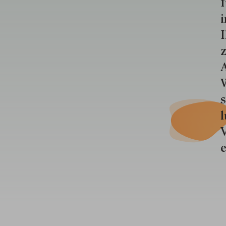
f
i
I
z
A
W
s
l
V
e