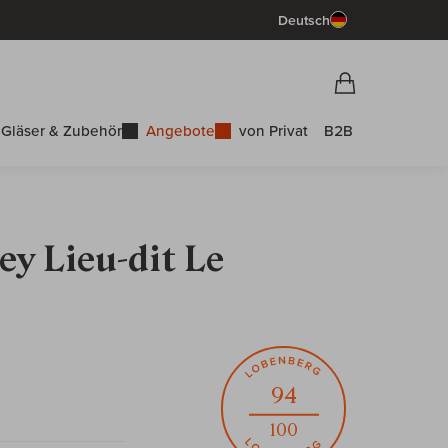
Deutsch
Vorschau War
Warenkorb
Gläser & Zubehör
Angebote
von Privat
B2B
y Lieu-dit Le
94
100