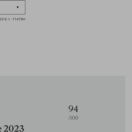
33 € /l
· 71479H
94
/100
e 2023