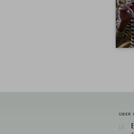
ÜBER 
E