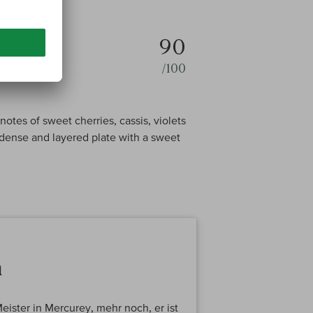
90
/100
otes of sweet cherries, cassis, violets
 dense and layered plate with a sweet
n
ister in Mercurey, mehr noch, er ist