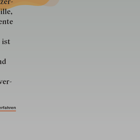
zer­
lle,
ente
 ist
nd
ver­
erfahren