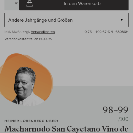
In den Warenkorb
inkl. MwSt, zzgl.
Versandkosten
0,75 l·
102,67 € /l
· 68086H
Versandkostenfrei ab 60,00 €
98–99
/100
HEINER LOBENBERG ÜBER:
Macharnudo San Cayetano Vino de