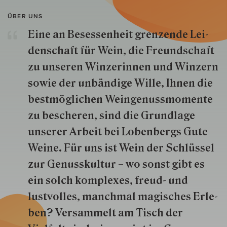
ÜBER UNS
Eine an Besessenheit gren­zende Lei­
den­schaft für Wein, die Freund­schaft
zu unseren Win­zer­innen und Win­zern
so­wie der un­bän­dige Wille, Ihnen die
best­mög­lich­en Wein­genuss­momente
zu besche­ren, sind die Grund­lage
unserer Arbeit bei Lobenbergs Gute
Weine. Für uns ist Wein der Schlüs­sel
zur Genuss­kultur – wo sonst gibt es
ein solch kom­plexes, freud- und
lustvolles, manchmal ma­gisch­es Er­le­
ben? Versammelt am Tisch der