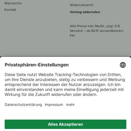
Weinarchiv
Widerrufsrecht
Kontakt
Vertrag widerrufen
Alle Preise inkl. MwSt., zzgl. 5 €
Versand
– ab
60 € versand­kosten­
frei
Beratung unter
+49 421 696 797-0
1.000 Winzer –
Weinhändler
Zurück
Über 7.000 Weine
des Jahres 2022