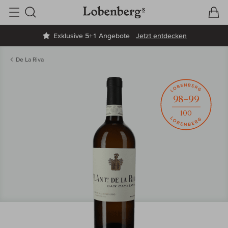
V
W
Suche
Exklusive 5+1 Angebote
Jetzt entdecken
De La Riva
98–99
100