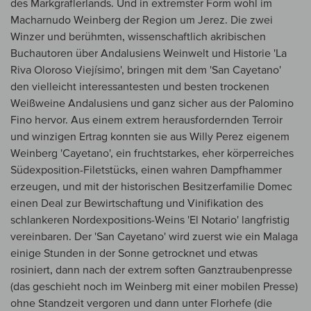
des Markgräflerlands. Und in extremster Form wohl im
Macharnudo Weinberg der Region um Jerez. Die zwei
Winzer und berühmten, wissenschaftlich akribischen
Buchautoren über Andalusiens Weinwelt und Historie 'La
Riva Oloroso Viejísimo', bringen mit dem 'San Cayetano'
den vielleicht interessantesten und besten trockenen
Weißweine Andalusiens und ganz sicher aus der Palomino
Fino hervor. Aus einem extrem herausfordernden Terroir
und winzigen Ertrag konnten sie aus Willy Perez eigenem
Weinberg 'Cayetano', ein fruchtstarkes, eher körperreiches
Südexposition-Filetstücks, einen wahren Dampfhammer
erzeugen, und mit der historischen Besitzerfamilie Domec
einen Deal zur Bewirtschaftung und Vinifikation des
schlankeren Nordexpositions-Weins 'El Notario' langfristig
vereinbaren. Der 'San Cayetano' wird zuerst wie ein Malaga
einige Stunden in der Sonne getrocknet und etwas
rosiniert, dann nach der extrem soften Ganztraubenpresse
(das geschieht noch im Weinberg mit einer mobilen Presse)
ohne Standzeit vergoren und dann unter Florhefe (die