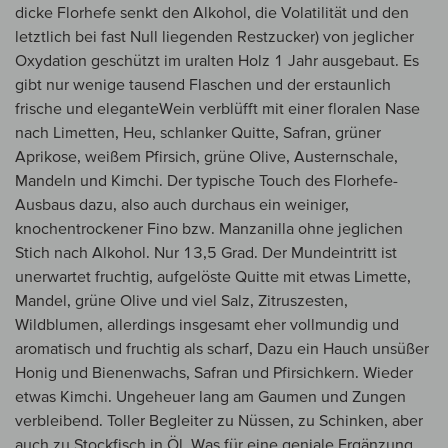
dicke Florhefe senkt den Alkohol, die Volatilität und den
letztlich bei fast Null liegenden Restzucker) von jeglicher
Oxydation geschützt im uralten Holz 1 Jahr ausgebaut. Es
gibt nur wenige tausend Flaschen und der erstaunlich
frische und eleganteWein verblüfft mit einer floralen Nase
nach Limetten, Heu, schlanker Quitte, Safran, grüner
Aprikose, weißem Pfirsich, grüne Olive, Austernschale,
Mandeln und Kimchi. Der typische Touch des Florhefe-
Ausbaus dazu, also auch durchaus ein weiniger,
knochentrockener Fino bzw. Manzanilla ohne jeglichen
Stich nach Alkohol. Nur 13,5 Grad. Der Mundeintritt ist
unerwartet fruchtig, aufgelöste Quitte mit etwas Limette,
Mandel, grüne Olive und viel Salz, Zitruszesten,
Wildblumen, allerdings insgesamt eher vollmundig und
aromatisch und fruchtig als scharf, Dazu ein Hauch unsüßer
Honig und Bienenwachs, Safran und Pfirsichkern. Wieder
etwas Kimchi. Ungeheuer lang am Gaumen und Zungen
verbleibend. Toller Begleiter zu Nüssen, zu Schinken, aber
auch zu Stockfisch in Öl. Was für eine geniale Ergänzung