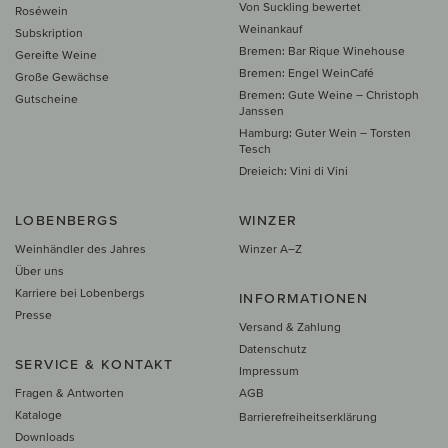
Von Suckling bewertet
Roséwein
Weinankauf
Subskription
Bremen: Bar Rique Winehouse
Gereifte Weine
Bremen: Engel WeinCafé
Große Gewächse
Bremen: Gute Weine – Christoph
Gutscheine
Janssen
Hamburg: Guter Wein – Torsten
Tesch
Dreieich: Vini di Vini
LOBENBERGS
WINZER
Weinhändler des Jahres
Winzer A–Z
Über uns
Karriere bei Lobenbergs
INFORMATIONEN
Presse
Versand & Zahlung
Datenschutz
SERVICE & KONTAKT
Impressum
Fragen & Antworten
AGB
Kataloge
Barrierefreiheitserklärung
Downloads