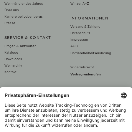
Weinhändler des Jahres
Winzer A–Z
Über uns
Karriere bei Lobenbergs
INFORMATIONEN
Presse
Versand & Zahlung
Datenschutz
SERVICE & KONTAKT
Impressum
Fragen & Antworten
AGB
Kataloge
Barrierefreiheitserklärung
Downloads
Weinarchiv
Widerrufsrecht
Kontakt
Vertrag widerrufen
Alle Preise inkl. MwSt., zzgl. 5 €
Versand
– ab
60 € versand­kosten­
frei