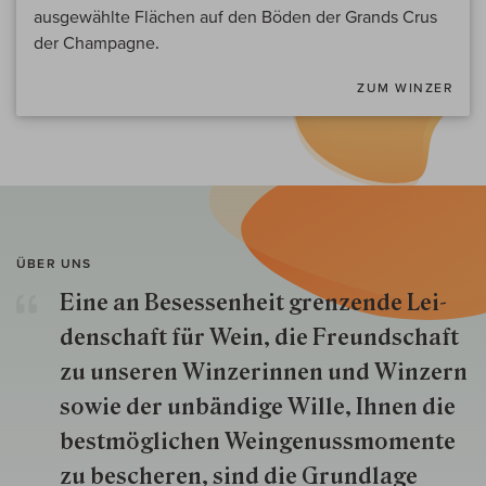
ausgewählte Flächen auf den Böden der Grands Crus
der Champagne.
ZUM WINZER
ÜBER UNS
Eine an Besessenheit gren­zende Lei­
den­schaft für Wein, die Freund­schaft
zu unseren Win­zer­innen und Win­zern
so­wie der un­bän­dige Wille, Ihnen die
best­mög­lich­en Wein­genuss­momente
zu besche­ren, sind die Grund­lage