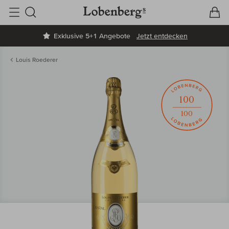
V
W
Suche
Exklusive 5+1 Angebote
Jetzt entdecken
Louis Roederer
100
100