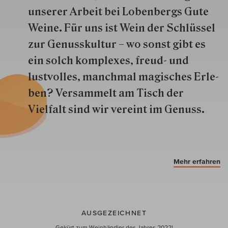
unserer Arbeit bei Lobenbergs Gute
Weine. Für uns ist Wein der Schlüs­sel
zur Genuss­kultur – wo sonst gibt es
ein solch kom­plexes, freud- und
lustvolles, manchmal ma­gisch­es Er­le­
ben? Versammelt am Tisch der
Vielfalt sind wir ver­eint im Genuss.
Mehr erfahren
AUSGEZEICHNET
Gekürt zum Weinhändler des Jahres 2022!