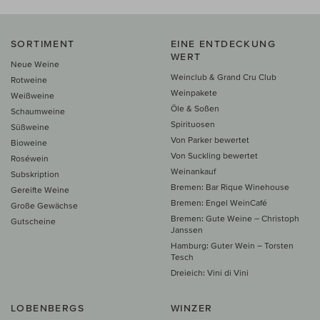
SORTIMENT
EINE ENTDECKUNG
WERT
Neue Weine
Weinclub & Grand Cru Club
Rotweine
Weinpakete
Weißweine
Öle & Soßen
Schaumweine
Spirituosen
Süßweine
Von Parker bewertet
Bioweine
Von Suckling bewertet
Roséwein
Weinankauf
Subskription
Bremen: Bar Rique Winehouse
Gereifte Weine
Bremen: Engel WeinCafé
Große Gewächse
Bremen: Gute Weine – Christoph
Gutscheine
Janssen
Hamburg: Guter Wein – Torsten
Tesch
Dreieich: Vini di Vini
LOBENBERGS
WINZER