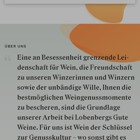
ÜBER UNS
Eine an Besessenheit gren­zende Lei­
den­schaft für Wein, die Freund­schaft
zu unseren Win­zer­innen und Win­zern
so­wie der un­bän­dige Wille, Ihnen die
best­mög­lich­en Wein­genuss­momente
zu besche­ren, sind die Grund­lage
unserer Arbeit bei Lobenbergs Gute
Weine. Für uns ist Wein der Schlüs­sel
zur Genuss­kultur – wo sonst gibt es