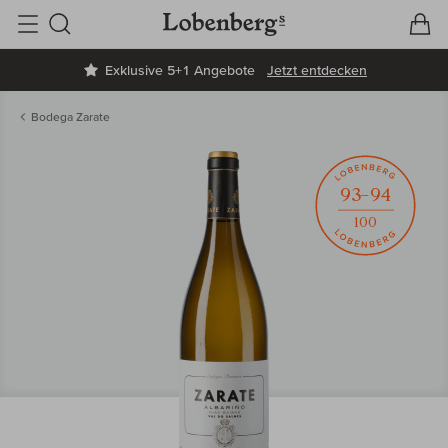
V
W
Suche
Exklusive 5+1 Angebote
Jetzt entdecken
Bodega Zarate
93–94
100