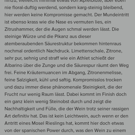
hinzu, vielleicht minimal etwas von Apfelblüte, aber eben
nie floral-duftig werdend, sondern karg-steinig bleibend,
hier werden keine Kompromisse gemacht. Der Mundeintritt
ist ebenso krass wie die Nase es vermuten lies, ein
Zitrushammer, der die Augen schmal werden lässt. Die
steinige Würze und die Pikanz aus dieser
atemberaubenden Säurestruktur bekommen hintenraus
nochmal ordentlich Nachdruck. Limettenschale, Zitrone,
sehr pur, sehnig und straff wie ein Athlet schießt der
Albarino über die Zunge und die Säurespur räumt den Weg
frei. Feine Kräuternuancen im Abgang, Zitronenmelisse,
feine Salzigkeit, kühl und saftig. Kompromisslos trocken
und dazu immer diese phänomenale Steinigkeit, die der
Frucht nur wenig Raum lässt. Dabei kommt im Finish doch
ein ganz klein wenig Steinobst durch und zeigt die
Nachhaltigkeit und Fülle, die der Wein trotz seiner rassigen
Art definitiv hat. Das ist kein Leichtwein, auch wenn er den
Antritt eines Mosel Rieslings hat, kommt hier doch etwas
von der spanischen Power durch, was den Wein zu einem