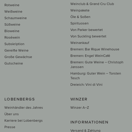
Weinclub & Grand Cru Club
Rotweine
Weinpakete
Weißweine
Öle & Soßen
Schaumweine
Spirituosen
Süßweine
Von Parker bewertet
Bioweine
Von Suckling bewertet
Roséwein
Weinankauf
Subskription
Bremen: Bar Rique Winehouse
Gereifte Weine
Bremen: Engel WeinCafé
Große Gewächse
Bremen: Gute Weine – Christoph
Gutscheine
Janssen
Hamburg: Guter Wein – Torsten
Tesch
Dreieich: Vini di Vini
LOBENBERGS
WINZER
Weinhändler des Jahres
Winzer A–Z
Über uns
Karriere bei Lobenbergs
INFORMATIONEN
Presse
Versand & Zahlung