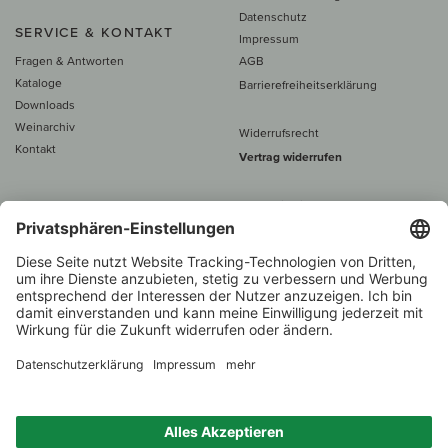
Datenschutz
SERVICE & KONTAKT
Impressum
Fragen & Antworten
AGB
Kataloge
Barrierefreiheitserklärung
Downloads
Weinarchiv
Widerrufsrecht
Kontakt
Vertrag widerrufen
Alle Preise inkl. MwSt., zzgl. 5 €
Versand
– ab
60 € versand­kosten­
frei
Beratung unter
+49 421 696 797-0
1.000 Winzer –
Weinhändler
Über 7.000 Weine
des Jahres 2022