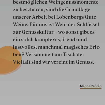
best­mög­lich­en Wein­genuss­momente
zu besche­ren, sind die Grund­lage
unserer Arbeit bei Lobenbergs Gute
Weine. Für uns ist Wein der Schlüs­sel
zur Genuss­kultur – wo sonst gibt es
ein solch kom­plexes, freud- und
lustvolles, manchmal ma­gisch­es Er­le­
ben? Versammelt am Tisch der
Vielfalt sind wir ver­eint im Genuss.
Mehr erfahren