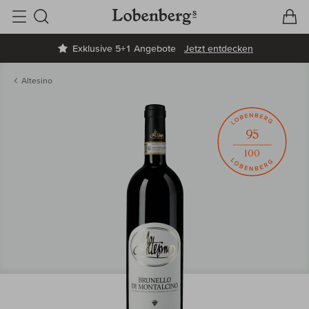
V
W
Suche
Exklusive 5+1 Angebote
Jetzt entdecken
Altesino
95
100