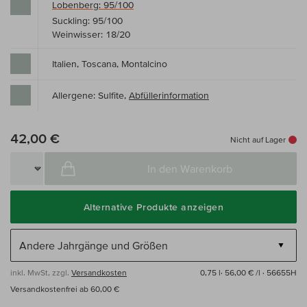
Lobenberg: 95/100
Suckling: 95/100
Weinwisser: 18/20
Italien, Toscana, Montalcino
Allergene: Sulfite,
Abfüllerinformation
42,00 €
Nicht auf Lager
In den Warenkorb
Alternative Produkte anzeigen
inkl. MwSt, zzgl.
Versandkosten
0,75 l·
56,00 € /l
· 56655H
Versandkostenfrei ab 60,00 €