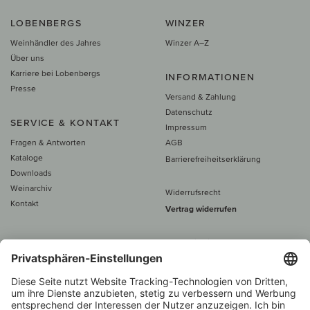
LOBENBERGS
WINZER
Weinhändler des Jahres
Winzer A–Z
Über uns
Karriere bei Lobenbergs
INFORMATIONEN
Presse
Versand & Zahlung
Datenschutz
SERVICE & KONTAKT
Impressum
Fragen & Antworten
AGB
Kataloge
Barrierefreiheitserklärung
Downloads
Weinarchiv
Widerrufsrecht
Kontakt
Vertrag widerrufen
Alle Preise inkl. MwSt., zzgl. 5 €
Versand
– ab
60 € versand­kosten­
frei