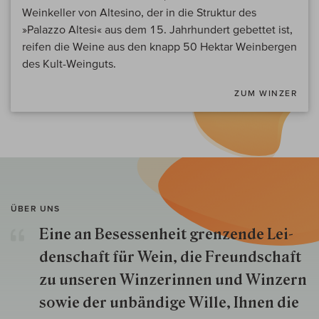
Weinkeller von Altesino, der in die Struktur des
»Palazzo Altesi« aus dem 15. Jahrhundert gebettet ist,
reifen die Weine aus den knapp 50 Hektar Weinbergen
des Kult-Weinguts.
ZUM WINZER
ÜBER UNS
Eine an Besessenheit gren­zende Lei­
den­schaft für Wein, die Freund­schaft
zu unseren Win­zer­innen und Win­zern
so­wie der un­bän­dige Wille, Ihnen die