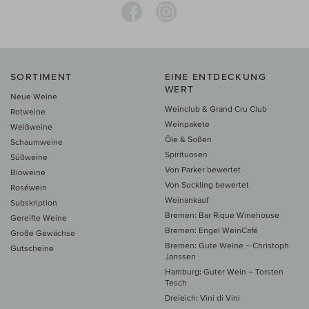
SORTIMENT
EINE ENTDECKUNG
WERT
Neue Weine
Weinclub & Grand Cru Club
Rotweine
Weinpakete
Weißweine
Öle & Soßen
Schaumweine
Spirituosen
Süßweine
Von Parker bewertet
Bioweine
Von Suckling bewertet
Roséwein
Weinankauf
Subskription
Bremen: Bar Rique Winehouse
Gereifte Weine
Bremen: Engel WeinCafé
Große Gewächse
Bremen: Gute Weine – Christoph
Gutscheine
Janssen
Hamburg: Guter Wein – Torsten
Tesch
Dreieich: Vini di Vini