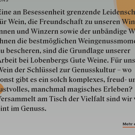
ine an Besessenheit gren­zende Lei­den­sch
ür Wein, die Freund­schaft zu unseren Win­
nnen und Win­zern so­wie der un­bän­dige Wi
hnen die best­mög­lich­en Wein­genuss­mom
u besche­ren, sind die Grund­lage unserer
rbeit bei Lobenbergs Gute Weine. Für uns
ein der Schlüs­sel zur Genuss­kultur – wo
onst gibt es ein solch kom­plexes, freud- u
ustvolles, manchmal ma­gisch­es Er­le­ben?
ersammelt am Tisch der Vielfalt sind wir 
int im Genuss.
Mehr 