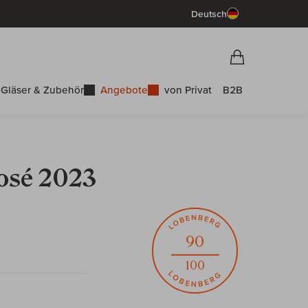
Deutsch
Vorschau War
Warenkorb
Gläser & Zubehör
Angebote
von Privat
B2B
Rosé 2023
90
100