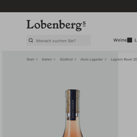
Weine
L
Search Layer
Start
Italien
Südtirol
Alois Lageder
Lagrein Rosé 2