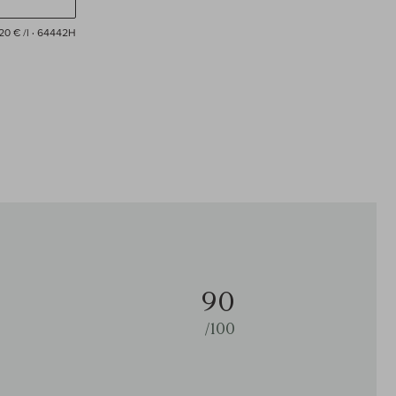
20 € /l
· 64442H
90
/100