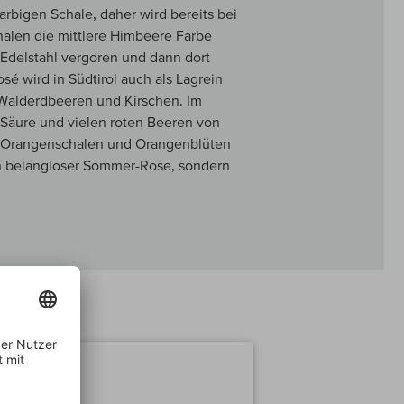
farbigen Schale, daher wird bereits bei
halen die mittlere Himbeere Farbe
 Edelstahl vergoren und dann dort
é wird in Südtirol auch als Lagrein
, Walderdbeeren und Kirschen. Im
r Säure und vielen roten Beeren von
ge Orangenschalen und Orangenblüten
ein belangloser Sommer-Rose, sondern