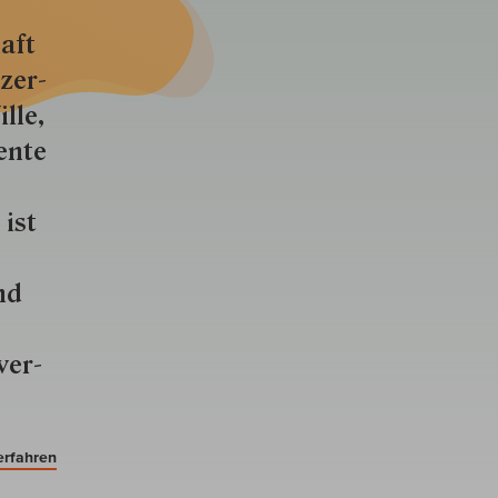
aft
zer­
lle,
ente
 ist
nd
ver­
erfahren