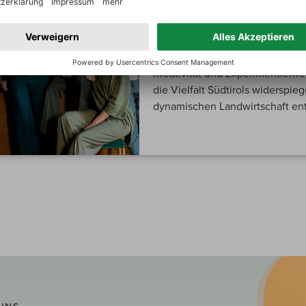
Alois Lageder
Das Familienweingut Alois Lage
Weine aus Südtirol. Mit einem g
Kreativität und Experimentierfr
die Vielfalt Südtirols widerspieg
dynamischen Landwirtschaft entw
UNS