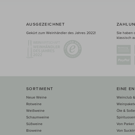
AUSGEZEICHNET
ZAHLUN
Gekürt zum Weinhändler des Jahres 2022!
Sie haben 
klassisch a
SORTIMENT
EINE E
Neue Weine
Weinclub &
Rotweine
Weinpaket
Weißweine
Öle & Soß
Schaumweine
Spirituose
Süßweine
Von Parker
Bioweine
Von Suckli