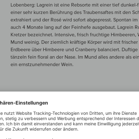
Lobenberg: Lagrein ist eine Rebsorte mit einer tief dunkel-
einer sehr kurzen Berührung des Traubensaftes mit den Sc
extrahiert und der Rosé wird sofort abgepresst. Spontan im
auch 4 Monate lang auf der Feinhefe ausgebaut. Lagrein Ros
Kretzer bezeichnet. Intensive, frisch fruchtige Himbeeren
Mund weinig. Der ziemlich kräftige Körper wird mit frische
Erdbeere über Himbeere und Cranberry balanciert. Dufti
tänzeln fein floral an der Nase. Im Mund alles andere als 
ein ernstzunehmender Wein.
MEIN WINZER