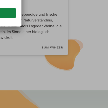
der erzeugt lebendige und frische
anzheitlichen Naturverständnis,
eude schafft Alois Lageder Weine, die
eln. Im Sinne einer biologisch-
ickelt...
ZUM WINZER