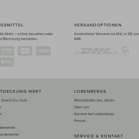
GSMITTEL
VERSANDOPTIONEN
die Wahl – online bezahlen oder
Kostenfreier Versand via DHL in DE un
uf Rechnung bestellen.
60€.
NTDECKUNG WERT
LOBENBERGS
 Grand Cru Club
Weinhändler des Jahres
e
Über uns
en
Karriere bei Lobenbergs
n
Presse
 bewertet
ng bewertet
SERVICE & KONTAKT