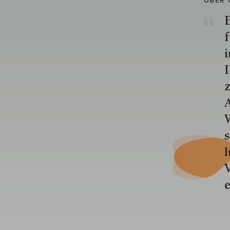
E
f
i
I
z
A
W
s
l
V
e