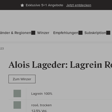
Exklusive 5+1 Angebote
Jetzt entdecken
änder & Regionen
Winzer
Empfehlungen
Subskription
023
Alois Lageder: Lagrein 
Zum Winzer
Lagrein 100%
rosé, trocken
12,5% Vol.