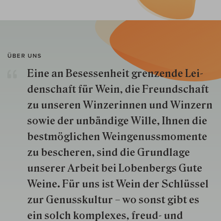
ÜBER UNS
Eine an Besessenheit gren­zende Lei­
den­schaft für Wein, die Freund­schaft
zu unseren Win­zer­innen und Win­zern
so­wie der un­bän­dige Wille, Ihnen die
best­mög­lich­en Wein­genuss­momente
zu besche­ren, sind die Grund­lage
unserer Arbeit bei Lobenbergs Gute
Weine. Für uns ist Wein der Schlüs­sel
zur Genuss­kultur – wo sonst gibt es
ein solch kom­plexes, freud- und