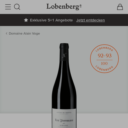
V
W
Suche
Exklusive 5+1 Angebote
Jetzt entdecken
Domaine Alain Voge
92–93
100