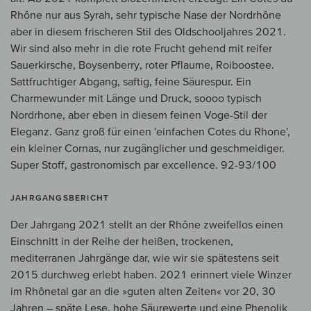
Rhône nur aus Syrah, sehr typische Nase der Nordrhône
aber in diesem frischeren Stil des Oldschooljahres 2021.
Wir sind also mehr in die rote Frucht gehend mit reifer
Sauerkirsche, Boysenberry, roter Pflaume, Roiboostee.
Sattfruchtiger Abgang, saftig, feine Säurespur. Ein
Charmewunder mit Länge und Druck, soooo typisch
Nordrhone, aber eben in diesem feinen Voge-Stil der
Eleganz. Ganz groß für einen 'einfachen Cotes du Rhone',
ein kleiner Cornas, nur zugänglicher und geschmeidiger.
Super Stoff, gastronomisch par excellence. 92-93/100
JAHRGANGSBERICHT
Der Jahrgang 2021 stellt an der Rhône zweifellos einen
Einschnitt in der Reihe der heißen, trockenen,
mediterranen Jahrgänge dar, wie wir sie spätestens seit
2015 durchweg erlebt haben. 2021 erinnert viele Winzer
im Rhônetal gar an die »guten alten Zeiten« vor 20, 30
Jahren – späte Lese, hohe Säurewerte und eine Phenolik