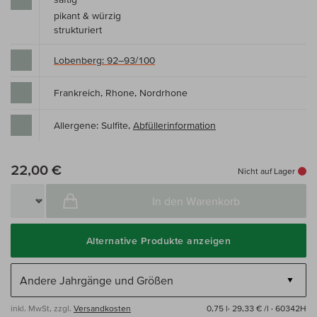
pikant & würzig
strukturiert
Lobenberg: 92–93/100
Frankreich, Rhone, Nordrhone
Allergene: Sulfite,
Abfüllerinformation
22,00 €
Nicht auf Lager
In den Warenkorb
Alternative Produkte anzeigen
inkl. MwSt, zzgl.
Versandkosten
0,75 l·
29,33 € /l
· 60342H