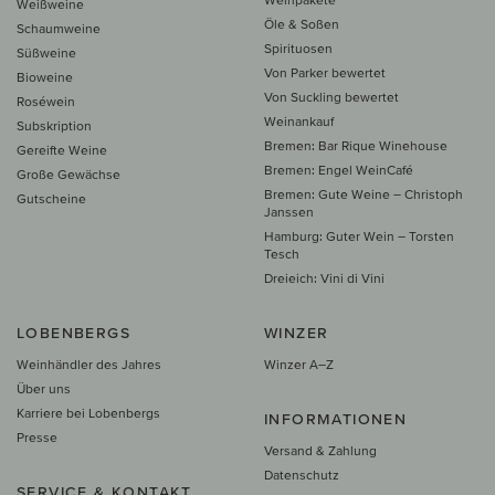
Weißweine
Öle & Soßen
Schaumweine
Spirituosen
Süßweine
Von Parker bewertet
Bioweine
Von Suckling bewertet
Roséwein
Weinankauf
Subskription
Bremen: Bar Rique Winehouse
Gereifte Weine
Bremen: Engel WeinCafé
Große Gewächse
Bremen: Gute Weine – Christoph
Gutscheine
Janssen
Hamburg: Guter Wein – Torsten
Tesch
Dreieich: Vini di Vini
LOBENBERGS
WINZER
Weinhändler des Jahres
Winzer A–Z
Über uns
Karriere bei Lobenbergs
INFORMATIONEN
Presse
Versand & Zahlung
Datenschutz
SERVICE & KONTAKT