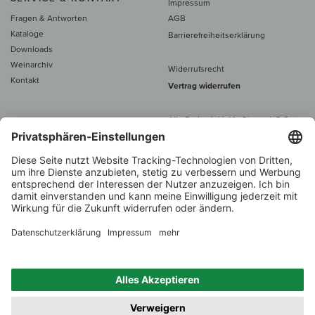
Impressum
Fragen & Antworten
AGB
Kataloge
Barrierefreiheitserklärung
Downloads
Weinarchiv
Widerrufsrecht
Kontakt
Vertrag widerrufen
Alle Preise inkl. MwSt., zzgl. 5 €
Versand
– ab
60 € versand­kosten­
frei
Beratung unter
+49 421 696 797-0
1.000 Winzer –
Weinhändler
Zurück
Über 7.000 Weine
des Jahres 2022