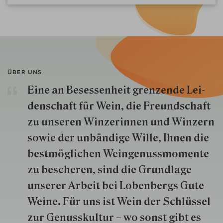
ÜBER UNS
Eine an Besessenheit gren­zende Lei­
den­schaft für Wein, die Freund­schaft
zu unseren Win­zer­innen und Win­zern
so­wie der un­bän­dige Wille, Ihnen die
best­mög­lich­en Wein­genuss­momente
zu besche­ren, sind die Grund­lage
unserer Arbeit bei Lobenbergs Gute
Weine. Für uns ist Wein der Schlüs­sel
zur Genuss­kultur – wo sonst gibt es