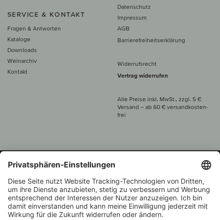
Datenschutz
SERVICE & KONTAKT
Impressum
Fragen & Antworten
AGB
Kataloge
Barrierefreiheitserklärung
Downloads
Weinarchiv
Widerrufsrecht
Kontakt
Vertrag widerrufen
Alle Preise inkl. MwSt., zzgl. 5 €
Versand
– ab
60 € versand­kosten­
frei
Beratung unter
+49 421 696 797-0
1.000 Winzer –
Weinhändler
Über 7.000 Weine
des Jahres 2022