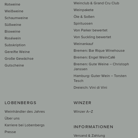
Weinclub & Grand Cru Club
Rotweine
Weinpakete
Weißweine
Öle & Soßen
Schaumweine
Spirituosen
Süßweine
Von Parker bewertet
Bioweine
Von Suckling bewertet
Roséwein
Weinankauf
Subskription
Bremen: Bar Rique Winehouse
Gereifte Weine
Bremen: Engel WeinCafé
Große Gewächse
Bremen: Gute Weine – Christoph
Gutscheine
Janssen
Hamburg: Guter Wein – Torsten
Tesch
Dreieich: Vini di Vini
LOBENBERGS
WINZER
Weinhändler des Jahres
Winzer A–Z
Über uns
Karriere bei Lobenbergs
INFORMATIONEN
Presse
Versand & Zahlung