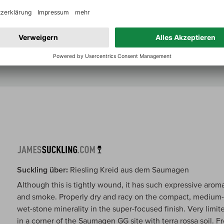
Extrakt ummantelt wird. Das sorgt für einen animierenden, 
nuancierter Tiefe bei herrlich moderatem Alkohol.
Zum Jahrgangsbericht
Suckling über:
Riesling Kreid aus dem Saumagen
Although this is tightly wound, it has such expressive aromas
and smoke. Properly dry and racy on the compact, medium-b
wet-stone minerality in the super-focused finish. Very limi
in a corner of the Saumagen GG site with terra rossa soil. 