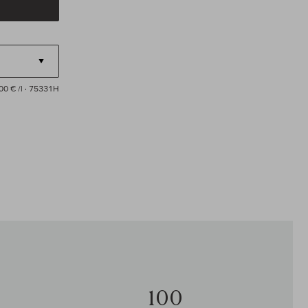
00 € /l
· 75331H
100