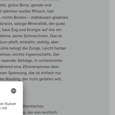
fel, grüne Birne, gerade erst
 dahinter weißer Pfirsich, fast
nichts Breites – stattdessen glasklare
ision, salzige Mineralität, die quasi
n, baut Zug und Energie auf wie ein
Wärme, keine Schmeichelei. Das ist
re pfeift, kristallin, stahlig, aber
Kühle belegt die Zunge. Leicht herber
lisse, leichte Ingwerschärfe. Der
n rasender Abfolge, in orchestrierter
 während eine Zitronenpresse über
eser Spannung, das ist einfach nur
er Riesling, der nicht gefallen will,
ls absolut authentisches
straffe Säure, die von reichlich