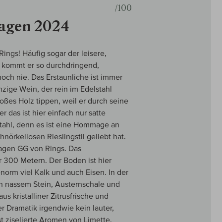
/100
magen 2024
Rings! Häufig sogar der leisere,
 kommt er so durchdringend,
och nie. Das Erstaunliche ist immer
nzige Wein, der rein im Edelstahl
ßes Holz tippen, weil er durch seine
 das ist hier einfach nur satte
 Stahl, denn es ist eine Hommage an
nörkellosen Rieslingstil geliebt hat.
magen GG von Rings. Das
300 Metern. Der Boden ist hier
norm viel Kalk und auch Eisen. In der
on nassem Stein, Austernschale und
us kristalliner Zitrusfrische und
er Dramatik irgendwie kein lauter,
st ziselierte Aromen von Limette,