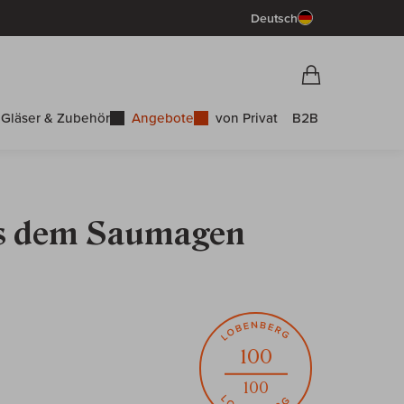
Deutsch
Vorschau War
Warenkorb
Gläser & Zubehör
Angebote
von Privat
B2B
aus dem Saumagen
100
100