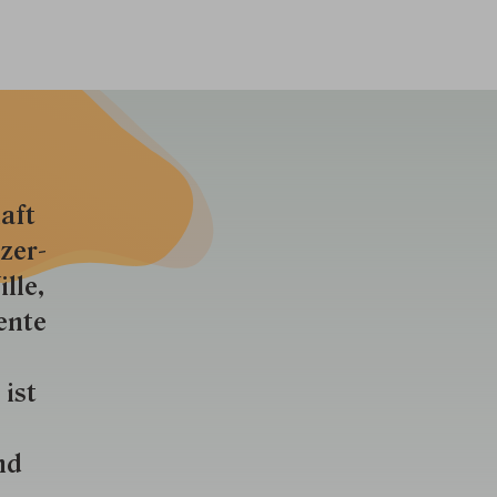
aft
zer­
lle,
ente
 ist
nd