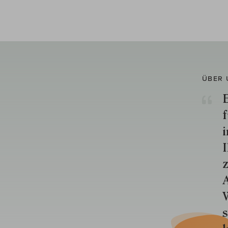
ÜBER 
E
f
i
I
z
A
W
s