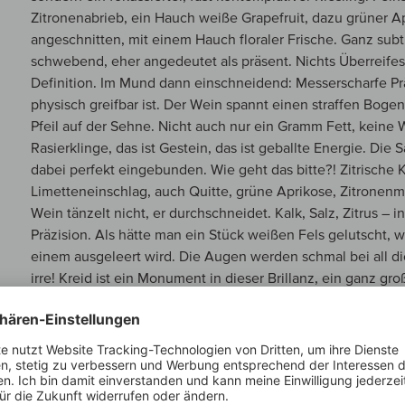
Zitronenabrieb, ein Hauch weiße Grapefruit, dazu grüner Ap
angeschnitten, mit einem Hauch floraler Frische. Ganz subtil
schwebend, eher angedeutet als präsent. Nichts Überreifes, 
Definition. Im Mund dann einschneidend: Messerscharfe Präz
physisch greifbar ist. Der Wein spannt einen straffen Boge
Pfeil auf der Sehne. Nicht auch nur ein Gramm Fett, keine 
Rasierklinge, das ist Gestein, das ist geballte Energie. Die Säu
dabei perfekt eingebunden. Wie geht das bitte?! Zitrische 
Limetteneinschlag, auch Quitte, grüne Aprikose, Zitronenme
Wein tänzelt nicht, er durchschneidet. Kalk, Salz, Zitrus – i
Präzision. Als hätte man ein Stück weißen Fels gelutscht,
einem ausgeleert wird. Die Augen werden schmal bei all di
irre! Kreid ist ein Monument in dieser Brillanz, ein ganz groß
sondern fordert. Wow!
JAHRGANGSBERICHT
Der athletische Jahrgang 2024 begeistert in Deutschland a
Finessewunder. Die Weine bestechen durch kühle, nordisch-