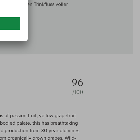
geschmeidigen Trinkfluss voller
96
/100
 of passion fruit, yellow grapefruit
odied palate, this has breathtaking
ted production from 30-year-old vines
From organically grown grapes. Wild-