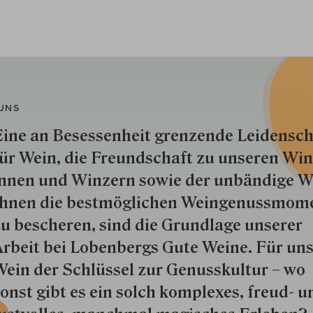
UNS
ine an Besessenheit gren­zende Lei­den­sch
ür Wein, die Freund­schaft zu unseren Win­
nnen und Win­zern so­wie der un­bän­dige Wi
hnen die best­mög­lich­en Wein­genuss­mom
u besche­ren, sind die Grund­lage unserer
rbeit bei Lobenbergs Gute Weine. Für uns
ein der Schlüs­sel zur Genuss­kultur – wo
onst gibt es ein solch kom­plexes, freud- u