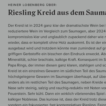
HEINER LOBENBERG ÜBER:
Riesling Kreid aus dem Sau
Der Kreid ist in 2024 ganz klar der dramatischste Wein bei 
reduziertere Wein im Vergleich zum Saumagen, aber 2024
kompromisslos klar und unglaublich zupackend daher wie n
wieder, dass er komplett ohne Holz auskommt. Es ist der ei
ausgebaut wird und trotzdem könnte man zumindest auf gro
griffigen Gerbstoffe ein bisschen den Eindruck erweckt. Aber
Mineralität, schier brachiale, kalkige Kraft. Konsequent im
Papa Rings, der immer diesen ganz klaren, stahligen und sch
Kreid ist ein einzelnes Gewann im südlichen Teil des Sau
höchstgelegene Gewann im Saumagen überhaupt, auf über 
anders als im restlichen Teil des Saumagen, neben Kreide e
Nase sehr steinig, salzig und rauchig-reduktiv mit Noten v
Feuerstein. Sehr kühl. Dann ein wirklich vibrierendes Spiel a
kalkiger Noblesse. Das kuriose ist, dass der Kreid trotz dies
sondern ein fokussierter, fast kontemplativer Riesling. Fein