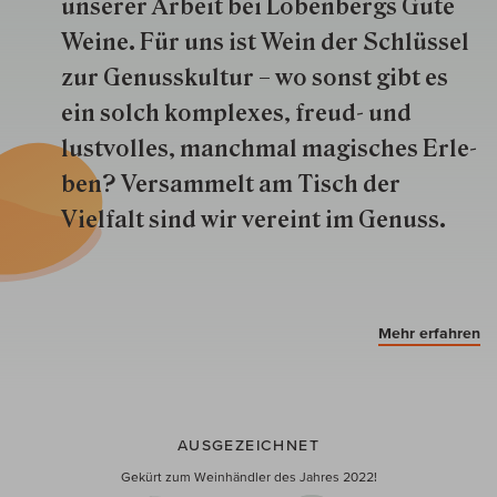
unserer Arbeit bei Lobenbergs Gute
Weine. Für uns ist Wein der Schlüs­sel
zur Genuss­kultur – wo sonst gibt es
ein solch kom­plexes, freud- und
lustvolles, manchmal ma­gisch­es Er­le­
ben? Versammelt am Tisch der
Vielfalt sind wir ver­eint im Genuss.
Mehr erfahren
AUSGEZEICHNET
Gekürt zum Weinhändler des Jahres 2022!