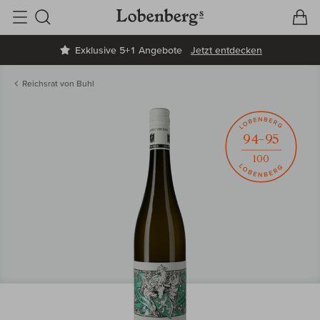
V
W
Suche
Exklusive 5+1 Angebote
Jetzt entdecken
Reichsrat von Buhl
94–95
100