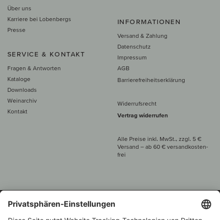
Über uns
Karriere bei Lobenbergs
INFORMATIONEN
Presse
Versand & Zahlung
Datenschutz
SERVICE & KONTAKT
Impressum
Fragen & Antworten
AGB
Kataloge
Barrierefreiheitserklärung
Downloads
Weinarchiv
Widerrufsrecht
Kontakt
Vertrag widerrufen
Alle Preise inkl. MwSt., zzgl. 5 €
Versand
– ab
60 € versand­kosten­
frei
Beratung unter