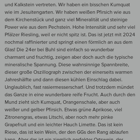
und Kalkstein vertreten. Wir haben ein bisschen Kumquat
wie im Jesuitengarten. Wir haben weißen Pfirsich wie aus
dem Kirchenstück und ganz viel Mineralität und steinige
Power wie aus dem Pechstein. Hohe Intensität und sehr viel
Pfälzer Riesling, weil er nicht spitz ist. Das ist jetzt mit 2024
nochmal raffinierter und springt einen förmlich an aus dem
Glas! Die 24er bei Buhl sind einfach so wunderbar
charmant und fruchtig, zeigen aber doch auch die typische
mineralische Spannung. Diese wahnsinnige Spannbreite,
dieser große Oszillograph zwischen der einerseits warmen
Jahreshälfte und dann diesen kühlen Einschlag dabei.
Unglaublich, fast rasiermesserscharf. Und trotzdem mündet
das Ganze in eine wunderbare reife Frucht. Auch durch den
Mund zieht sich Kumquat, Orangenschale, aber auch
weißer und gelber Pfirsich. Etwas grüne Aprikose, viel
Zitronengras, etwas Litschi, aber noch mehr pinke
Grapefruit und ein leichter Hauch Limette. Das ist kein
Riese, das ist kein Wein, der den GGs den Rang ablaufen
kann. Aber das ist ein ziemlich perfekter Ortswein, der