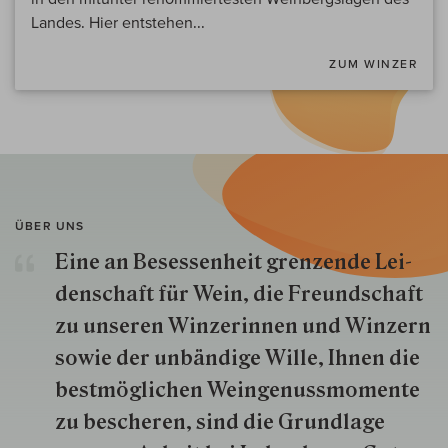
Landes. Hier entstehen...
ZUM WINZER
ÜBER UNS
Eine an Besessenheit gren­zende Lei­
den­schaft für Wein, die Freund­schaft
zu unseren Win­zer­innen und Win­zern
so­wie der un­bän­dige Wille, Ihnen die
best­mög­lich­en Wein­genuss­momente
zu besche­ren, sind die Grund­lage