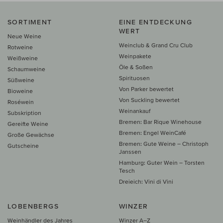
SORTIMENT
EINE ENTDECKUNG
WERT
Neue Weine
Weinclub & Grand Cru Club
Rotweine
Weinpakete
Weißweine
Öle & Soßen
Schaumweine
Spirituosen
Süßweine
Von Parker bewertet
Bioweine
Von Suckling bewertet
Roséwein
Weinankauf
Subskription
Bremen: Bar Rique Winehouse
Gereifte Weine
Bremen: Engel WeinCafé
Große Gewächse
Bremen: Gute Weine – Christoph
Gutscheine
Janssen
Hamburg: Guter Wein – Torsten
Tesch
Dreieich: Vini di Vini
LOBENBERGS
WINZER
Weinhändler des Jahres
Winzer A–Z