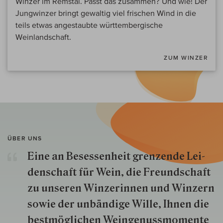
Winzer im Remstal. Passt das zusammen? Und wie! Der
Jungwinzer bringt gewaltig viel frischen Wind in die
teils etwas angestaubte württembergische
Weinlandschaft.
ZUM WINZER
ÜBER UNS
Eine an Besessenheit gren­zende Lei­
den­schaft für Wein, die Freund­schaft
zu unseren Win­zer­innen und Win­zern
so­wie der un­bän­dige Wille, Ihnen die
best­mög­lich­en Wein­genuss­momente