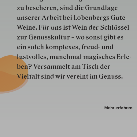
zu besche­ren, sind die Grund­lage
unserer Arbeit bei Lobenbergs Gute
Weine. Für uns ist Wein der Schlüs­sel
zur Genuss­kultur – wo sonst gibt es
ein solch kom­plexes, freud- und
lustvolles, manchmal ma­gisch­es Er­le­
ben? Versammelt am Tisch der
Vielfalt sind wir ver­eint im Genuss.
Mehr erfahren