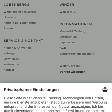
LOBENBERGS
WINZER
Weinhändler des Jahres
Winzer A–Z
Über uns
Karriere bei Lobenbergs
INFORMATIONEN
Presse
Versand & Zahlung
Datenschutz
SERVICE & KONTAKT
Impressum
Fragen & Antworten
AGB
Kataloge
Barrierefreiheitserklärung
Downloads
Weinarchiv
Widerrufsrecht
Kontakt
Vertrag widerrufen
Alle Preise inkl. MwSt., zzgl. 5 €
Versand
– ab
60 € versand­kosten­
frei