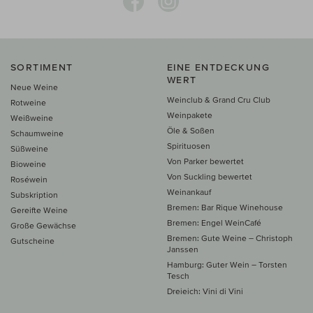
SORTIMENT
EINE ENTDECKUNG
WERT
Neue Weine
Weinclub & Grand Cru Club
Rotweine
Weinpakete
Weißweine
Öle & Soßen
Schaumweine
Spirituosen
Süßweine
Von Parker bewertet
Bioweine
Von Suckling bewertet
Roséwein
Weinankauf
Subskription
Bremen: Bar Rique Winehouse
Gereifte Weine
Bremen: Engel WeinCafé
Große Gewächse
Bremen: Gute Weine – Christoph
Gutscheine
Janssen
Hamburg: Guter Wein – Torsten
Tesch
Dreieich: Vini di Vini