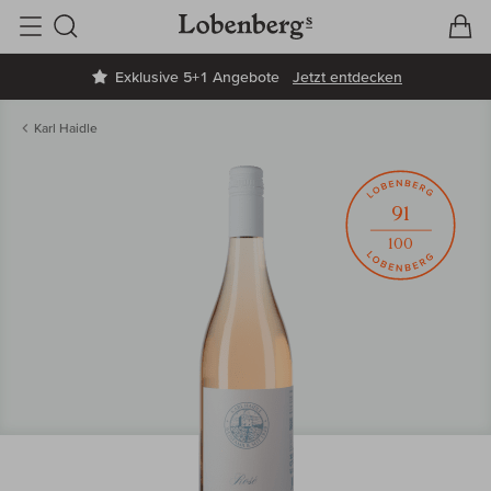
V
W
Suche
Exklusive 5+1 Angebote
Jetzt entdecken
Karl Haidle
91
100