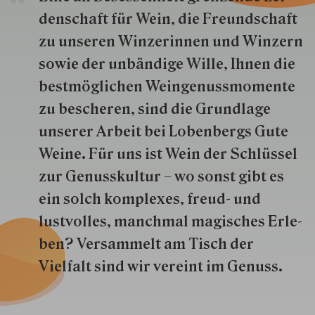
den­schaft für Wein, die Freund­schaft
zu unseren Win­zer­innen und Win­zern
so­wie der un­bän­dige Wille, Ihnen die
best­mög­lich­en Wein­genuss­momente
zu besche­ren, sind die Grund­lage
unserer Arbeit bei Lobenbergs Gute
Weine. Für uns ist Wein der Schlüs­sel
zur Genuss­kultur – wo sonst gibt es
ein solch kom­plexes, freud- und
lustvolles, manchmal ma­gisch­es Er­le­
ben? Versammelt am Tisch der
Vielfalt sind wir ver­eint im Genuss.