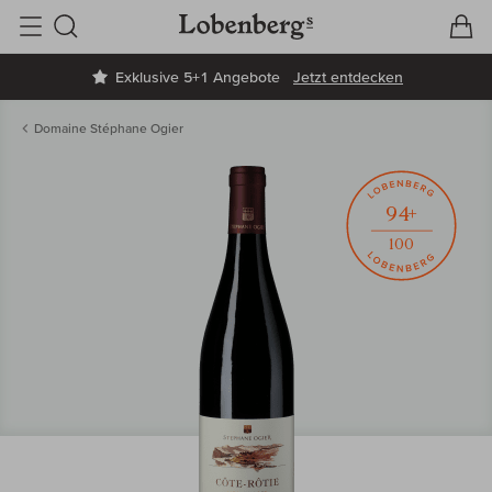
V
W
Suche
Exklusive 5+1 Angebote
Jetzt entdecken
Domaine Stéphane Ogier
94+
100