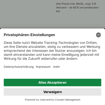
Alle Preise inkl. MwSt., zzgl. 5 €
Versand
– ab
60 € versand­kosten­
frei
Beratung unter
+49 421 696 797-0
1.000 Winzer –
Weinhändler
Zurück
Über 7.000 Weine
des Jahres 2022