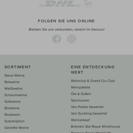
FOLGEN SIE UNS ONLINE
Bleiben Sie uns verbunden, vereint im Genuss!
SORTIMENT
EINE ENTDECKUNG
WERT
Neue Weine
Weinclub & Grand Cru Club
Rotweine
Weinpakete
Weißweine
Öle & Soßen
Schaumweine
Spirituosen
Süßweine
Von Parker bewertet
Bioweine
Von Suckling bewertet
Roséwein
Weinankauf
Subskription
Bremen: Bar Rique Winehouse
Gereifte Weine
Bremen: Engel WeinCafé