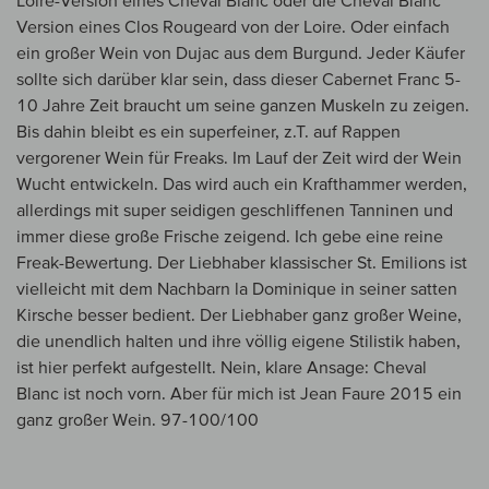
Loire-Version eines Cheval Blanc oder die Cheval Blanc
Version eines Clos Rougeard von der Loire. Oder einfach
ein großer Wein von Dujac aus dem Burgund. Jeder Käufer
sollte sich darüber klar sein, dass dieser Cabernet Franc 5-
10 Jahre Zeit braucht um seine ganzen Muskeln zu zeigen.
Bis dahin bleibt es ein superfeiner, z.T. auf Rappen
vergorener Wein für Freaks. Im Lauf der Zeit wird der Wein
Wucht entwickeln. Das wird auch ein Krafthammer werden,
allerdings mit super seidigen geschliffenen Tanninen und
immer diese große Frische zeigend. Ich gebe eine reine
Freak-Bewertung. Der Liebhaber klassischer St. Emilions ist
vielleicht mit dem Nachbarn la Dominique in seiner satten
Kirsche besser bedient. Der Liebhaber ganz großer Weine,
die unendlich halten und ihre völlig eigene Stilistik haben,
ist hier perfekt aufgestellt. Nein, klare Ansage: Cheval
Blanc ist noch vorn. Aber für mich ist Jean Faure 2015 ein
ganz großer Wein. 97-100/100