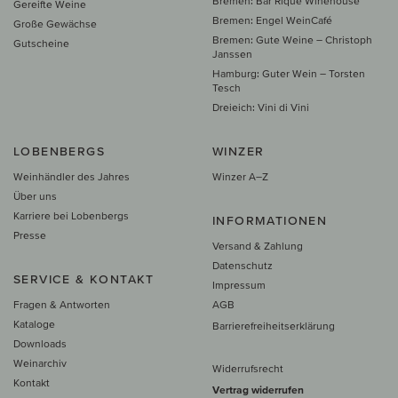
Bremen: Bar Rique Winehouse
Gereifte Weine
Bremen: Engel WeinCafé
Große Gewächse
Bremen: Gute Weine – Christoph
Gutscheine
Janssen
Hamburg: Guter Wein – Torsten
Tesch
Dreieich: Vini di Vini
LOBENBERGS
WINZER
Weinhändler des Jahres
Winzer A–Z
Über uns
Karriere bei Lobenbergs
INFORMATIONEN
Presse
Versand & Zahlung
Datenschutz
SERVICE & KONTAKT
Impressum
Fragen & Antworten
AGB
Kataloge
Barrierefreiheitserklärung
Downloads
Weinarchiv
Widerrufsrecht
Kontakt
Vertrag widerrufen