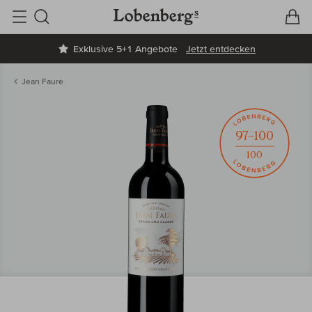
V
W
Suche
Exklusive 5+1 Angebote
Jetzt entdecken
Jean Faure
97–100
100