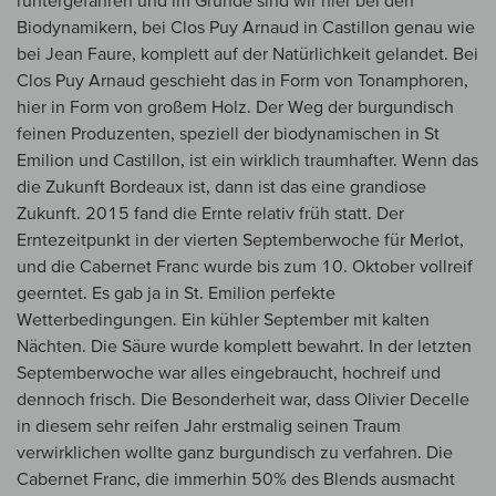
runtergefahren und im Grunde sind wir hier bei den
Biodynamikern, bei Clos Puy Arnaud in Castillon genau wie
bei Jean Faure, komplett auf der Natürlichkeit gelandet. Bei
Clos Puy Arnaud geschieht das in Form von Tonamphoren,
hier in Form von großem Holz. Der Weg der burgundisch
feinen Produzenten, speziell der biodynamischen in St
Emilion und Castillon, ist ein wirklich traumhafter. Wenn das
die Zukunft Bordeaux ist, dann ist das eine grandiose
Zukunft. 2015 fand die Ernte relativ früh statt. Der
Erntezeitpunkt in der vierten Septemberwoche für Merlot,
und die Cabernet Franc wurde bis zum 10. Oktober vollreif
geerntet. Es gab ja in St. Emilion perfekte
Wetterbedingungen. Ein kühler September mit kalten
Nächten. Die Säure wurde komplett bewahrt. In der letzten
Septemberwoche war alles eingebraucht, hochreif und
dennoch frisch. Die Besonderheit war, dass Olivier Decelle
in diesem sehr reifen Jahr erstmalig seinen Traum
verwirklichen wollte ganz burgundisch zu verfahren. Die
Cabernet Franc, die immerhin 50% des Blends ausmacht