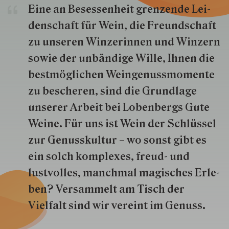
Eine an Besessenheit gren­zende Lei­
den­schaft für Wein, die Freund­schaft
zu unseren Win­zer­innen und Win­zern
so­wie der un­bän­dige Wille, Ihnen die
best­mög­lich­en Wein­genuss­momente
zu besche­ren, sind die Grund­lage
unserer Arbeit bei Lobenbergs Gute
Weine. Für uns ist Wein der Schlüs­sel
zur Genuss­kultur – wo sonst gibt es
ein solch kom­plexes, freud- und
lustvolles, manchmal ma­gisch­es Er­le­
ben? Versammelt am Tisch der
Vielfalt sind wir ver­eint im Genuss.