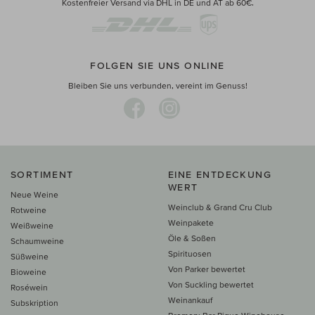
Kostenfreier Versand via DHL in DE und AT ab 60€.
FOLGEN SIE UNS ONLINE
Bleiben Sie uns verbunden, vereint im Genuss!
SORTIMENT
EINE ENTDECKUNG
WERT
Neue Weine
Weinclub & Grand Cru Club
Rotweine
Weinpakete
Weißweine
Öle & Soßen
Schaumweine
Spirituosen
Süßweine
Von Parker bewertet
Bioweine
Von Suckling bewertet
Roséwein
Weinankauf
Subskription