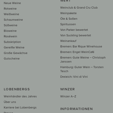
WERT
Neue Weine
Weinclub & Grand Cru Club
Rotweine
Weinpakete
Weißweine
Öle & Soßen
Schaumweine
Spirituosen
Süßweine
Von Parker bewertet
Bioweine
Von Suckling bewertet
Roséwein
Weinankauf
Subskription
Bremen: Bar Rique Winehouse
Gereifte Weine
Bremen: Engel WeinCafé
Große Gewächse
Bremen: Gute Weine – Christoph
Gutscheine
Janssen
Hamburg: Guter Wein – Torsten
Tesch
Dreieich: Vini di Vini
LOBENBERGS
WINZER
Weinhändler des Jahres
Winzer A–Z
Über uns
Karriere bei Lobenbergs
INFORMATIONEN
Presse