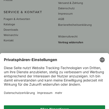
Versand & Zahlung
Datenschutz
SERVICE & KONTAKT
Impressum
Fragen & Antworten
AGB
Kataloge
Barrierefreiheitserklärung
Downloads
Weinarchiv
Widerrufsrecht
Kontakt
Vertrag widerrufen
Alle Preise inkl. MwSt., zzgl. 5 €
Versand
– ab
60 € versand­kosten­
frei
Beratung unter
+49 421 696 797-0
1.000 Winzer –
Weinhändler