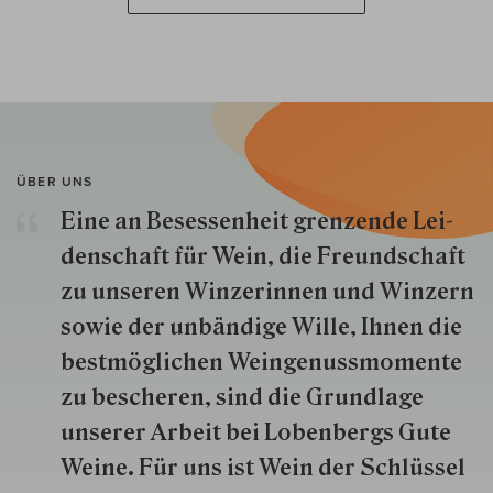
ÜBER UNS
Eine an Besessenheit gren­zende Lei­
den­schaft für Wein, die Freund­schaft
zu unseren Win­zer­innen und Win­zern
so­wie der un­bän­dige Wille, Ihnen die
best­mög­lich­en Wein­genuss­momente
zu besche­ren, sind die Grund­lage
unserer Arbeit bei Lobenbergs Gute
Weine. Für uns ist Wein der Schlüs­sel