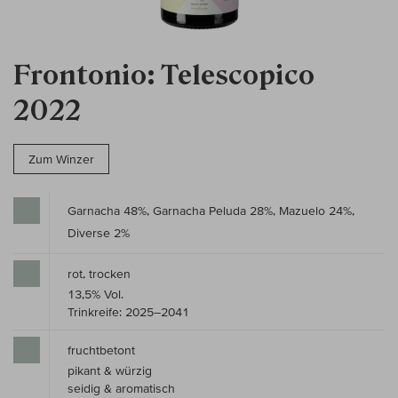
Frontonio: Telescopico
2022
Zum Winzer
Garnacha 48%, Garnacha Peluda 28%, Mazuelo 24%,
Diverse 2%
rot, trocken
13,5% Vol.
Trinkreife: 2025–2041
fruchtbetont
pikant & würzig
seidig & aromatisch