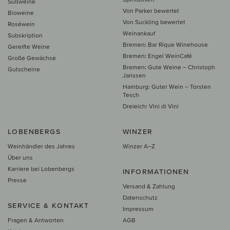
Süßweine
Von Parker bewertet
Bioweine
Von Suckling bewertet
Roséwein
Weinankauf
Subskription
Bremen: Bar Rique Winehouse
Gereifte Weine
Bremen: Engel WeinCafé
Große Gewächse
Bremen: Gute Weine – Christoph
Gutscheine
Janssen
Hamburg: Guter Wein – Torsten
Tesch
Dreieich: Vini di Vini
LOBENBERGS
WINZER
Weinhändler des Jahres
Winzer A–Z
Über uns
Karriere bei Lobenbergs
INFORMATIONEN
Presse
Versand & Zahlung
Datenschutz
SERVICE & KONTAKT
Impressum
Fragen & Antworten
AGB