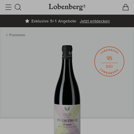
V
W
Suche
Exklusive 5+1 Angebote
Jetzt entdecken
Frontonio
95
100