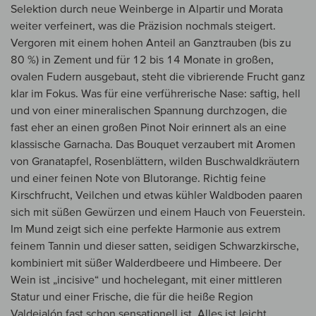
Selektion durch neue Weinberge in Alpartir und Morata
weiter verfeinert, was die Präzision nochmals steigert.
Vergoren mit einem hohen Anteil an Ganztrauben (bis zu
80 %) in Zement und für 12 bis 14 Monate in großen,
ovalen Fudern ausgebaut, steht die vibrierende Frucht ganz
klar im Fokus. Was für eine verführerische Nase: saftig, hell
und von einer mineralischen Spannung durchzogen, die
fast eher an einen großen Pinot Noir erinnert als an eine
klassische Garnacha. Das Bouquet verzaubert mit Aromen
von Granatapfel, Rosenblättern, wilden Buschwaldkräutern
und einer feinen Note von Blutorange. Richtig feine
Kirschfrucht, Veilchen und etwas kühler Waldboden paaren
sich mit süßen Gewürzen und einem Hauch von Feuerstein.
Im Mund zeigt sich eine perfekte Harmonie aus extrem
feinem Tannin und dieser satten, seidigen Schwarzkirsche,
kombiniert mit süßer Walderdbeere und Himbeere. Der
Wein ist „incisive“ und hochelegant, mit einer mittleren
Statur und einer Frische, die für die heiße Region
Valdejalón fast schon sensationell ist. Alles ist leicht