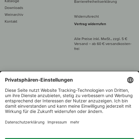
Kataloge
Barrierefreiheitserklärung
Downloads
Weinarchiv
Widerrufsrecht
Kontakt
Vertrag widerrufen
Alle Preise inkl. MwSt., zzgl. 5 €
Versand
– ab
60 € versand­kosten­
frei
Beratung unter
+49 421 696 797-0
1.000 Winzer –
Weinhändler
Zurück
Über 7.000 Weine
des Jahres 2022