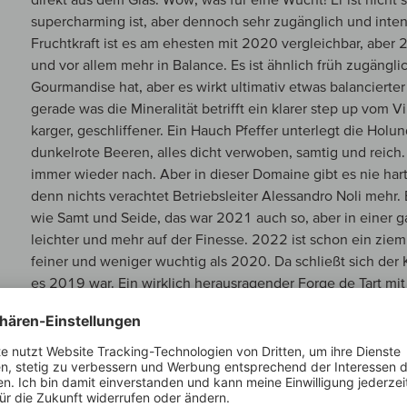
supercharming ist, aber dennoch sehr zugänglich und inten
Fruchtkraft ist es am ehesten mit 2020 vergleichbar, aber 
und vor allem mehr in Balance. Es ist ähnlich früh zugänglic
Gourmandise hat, aber es wirkt ultimativ etwas balancierter 
gerade was die Mineralität betrifft ein klarer step up vom Vil
karger, geschliffener. Ein Hauch Pfeffer unterlegt die Holu
dunkelrote Beeren, alles dicht verwoben, samtig und reich. D
immer wieder nach. Aber in dieser Domaine gibt es nie harte
denn nichts verachtet Betriebsleiter Alessandro Noli mehr. 
wie Samt und Seide, das war 2021 auch so, aber in einer 
leichter und mehr auf der Finesse. 2022 ist schon ein zie
feiner und weniger wuchtig als 2020. Da schließt sich der 
es 2019 war. Ein wirklich herausragender Forge de Tart mit 
es früh zugänglich ist, aber auch sehr lange halten wird. 
JAHRGANGSBERICHT
Der Ausnahme-Jahrgang 2022 gilt im Burgund als Forecast 
bestechen die Weine mit einer überraschend feingliedrigen K