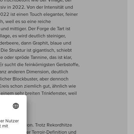
siv in 2022. Von der Intensität und
2022 ist einen Touch eleganter, feiner
h, weil es so eine reiche
und mittiger. Der Forge de Tart ist
lage, es wird deutlich steiniger,
nderbeere, dann Graphit, blaue und
ie Struktur ist gigantisch, schiebt
 oder spröde Tannine, das ist klar,
Er sucht die feinkörnigsten Gerbstoffe,
ganz anderen Dimension, deutlich
mlicher Blockbuster, aber dennoch
Kreis schon ziemlich gut, ähnlich wie
einem sehr breiten Trinkfenster, weil
95-96/100
gen Perfektion. Trotz Rekordhitze
lassik, klarer Terroir-Definition und