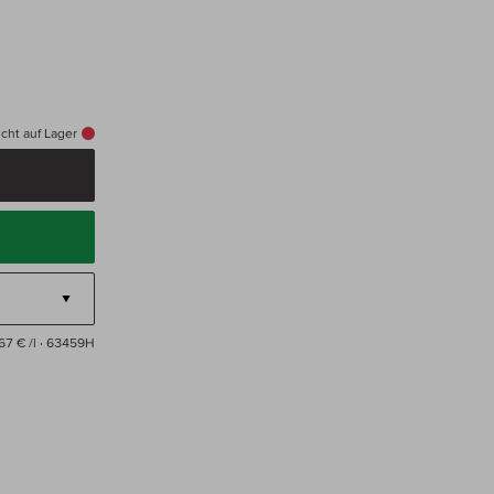
cht auf Lager
67 € /l
· 63459H