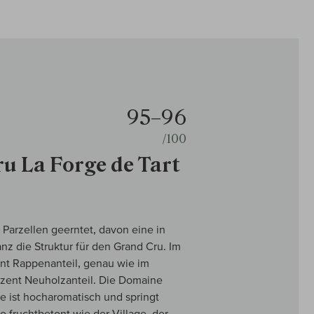
95–96
/100
u La Forge de Tart
i Parzellen geerntet, davon eine in
nz die Struktur für den Grand Cru. Im
nt Rappenanteil, genau wie im
rozent Neuholzanteil. Die Domaine
se ist hocharomatisch und springt
o fruchtbetont wie der Village, der