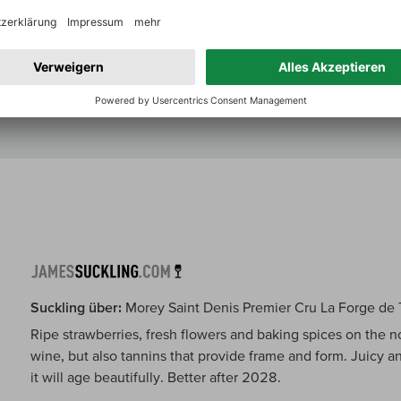
wunderbarem Trinkfluss – eine spektakuläre Rezeptur aus r
heller Frische.
Zum Jahrgangsbericht
Suckling über:
Morey Saint Denis Premier Cru La Forge de 
Ripe strawberries, fresh flowers and baking spices on the nos
wine, but also tannins that provide frame and form. Juicy an
it will age beautifully. Better after 2028.