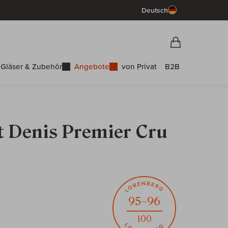
Deutsch
Vorschau War
Warenkorb
Gläser & Zubehör
Angebote
von Privat
B2B
nt Denis Premier Cru
95–96
100