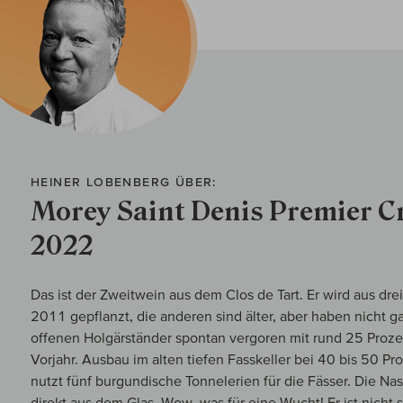
HEINER LOBENBERG ÜBER:
Morey Saint Denis Premier Cr
2022
Das ist der Zweitwein aus dem Clos de Tart. Er wird aus dre
2011 gepflanzt, die anderen sind älter, aber haben nicht ga
offenen Holgärständer spontan vergoren mit rund 25 Proze
Vorjahr. Ausbau im alten tiefen Fasskeller bei 40 bis 50 P
nutzt fünf burgundische Tonnelerien für die Fässer. Die Na
direkt aus dem Glas. Wow, was für eine Wucht! Er ist nicht s