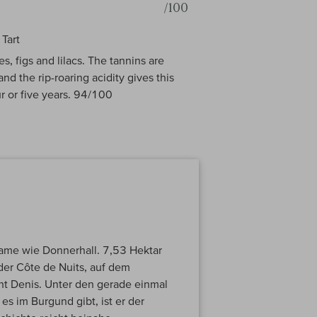
/100
Tart
, figs and lilacs. The tannins are
nd the rip-roaring acidity gives this
ur or five years. 94/100
Name wie Donnerhall. 7,53 Hektar
der Côte de Nuits, auf dem
t Denis. Unter den gerade einmal
es im Burgund gibt, ist er der