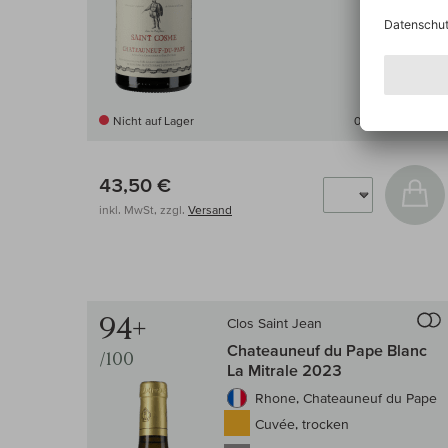
Nicht auf Lager
0,75 l
(58,00 € /l)
43,50 €
In
inkl. MwSt, zzgl.
Versand
94+
Clos Saint Jean
Auf d
Chateauneuf du Pape Blanc
/100
La Mitrale 2023
Rhone, Chateauneuf du Pape
Cuvée, trocken