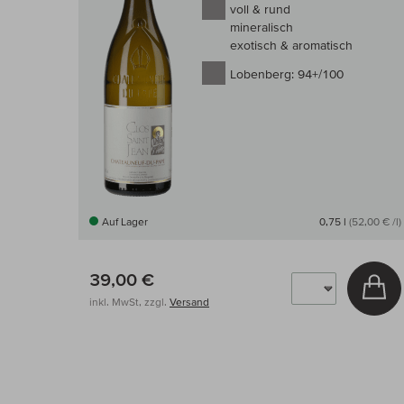
voll & rund
mineralisch
exotisch & aromatisch
Lobenberg:
94+/100
Auf Lager
0,75 l
(52,00 € /l)
39,00 €
In
inkl. MwSt, zzgl.
Versand