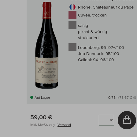
Rhone, Chateauneuf du Pape
Cuvée, trocken
saftig
pikant & würzig
strukturiert
Lobenberg:
96–97+/100
Jeb Dunnuck:
95/100
Galloni:
94–96/100
Auf Lager
0,75 l
(78,67 € /l)
59,00 €
In
inkl. MwSt, zzgl.
Versand