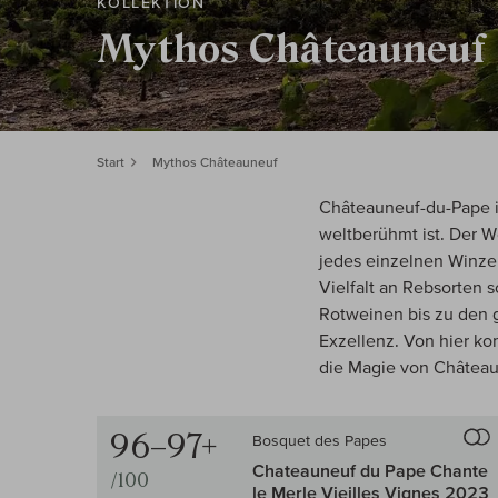
KOLLEKTION
Mythos Châteauneuf
Start
Mythos Châteauneuf
Châteauneuf-du-Pape i
weltberühmt ist. Der W
jedes einzelnen Winzer
Vielfalt an Rebsorten 
Rotweinen bis zu den g
Exzellenz. Von hier k
die Magie von Château
96–97+
Bosquet des Papes
Auf d
Chateauneuf du Pape Chante
/100
le Merle Vieilles Vignes 2023