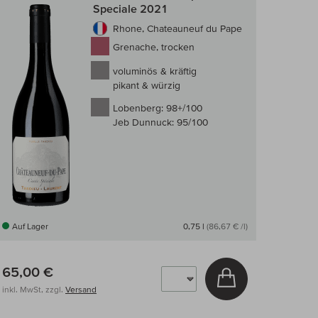
Speciale 2021
Rhone, Chateauneuf du Pape
Grenache, trocken
voluminös & kräftig
pikant & würzig
Lobenberg:
98+/100
Jeb Dunnuck:
95/100
Auf Lager
0,75 l
(86,67 € /l)
65,00 €
arenkorb
In den Warenkor
inkl. MwSt, zzgl.
Versand