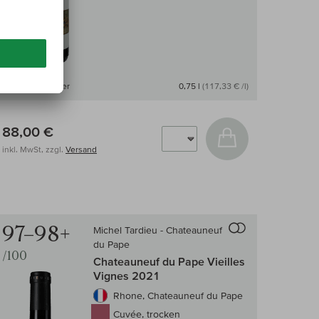
Nicht auf Lager
0,75 l
(117,33 € /l)
88,00 €
arenkorb
In den Warenkor
inkl. MwSt, zzgl.
Versand
97–98+
Michel Tardieu - Chateauneuf
-Vergleich
Auf den Wein-Vergle
du Pape
/100
Chateauneuf du Pape Vieilles
Vignes 2021
Rhone, Chateauneuf du Pape
Cuvée, trocken