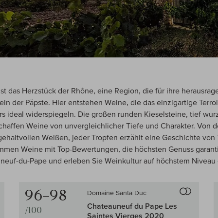
st das Herzstück der Rhône, eine Region, die für ihre herausra
ein der Päpste. Hier entstehen Weine, die das einzigartige Terro
s ideal widerspiegeln. Die großen runden Kieselsteine, tief wu
schaffen Weine von unvergleichlicher Tiefe und Charakter. Von d
ehaltvollen Weißen, jeder Tropfen erzählt eine Geschichte von 
ommen Weine mit Top-Bewertungen, die höchsten Genuss garant
neuf-du-Pape und erleben Sie Weinkultur auf höchstem Niveau 
96–98
Domaine Santa Duc
en Wein-Vergleich
Auf den Wein
Chateauneuf du Pape Les
/100
Saintes Vierges 2020