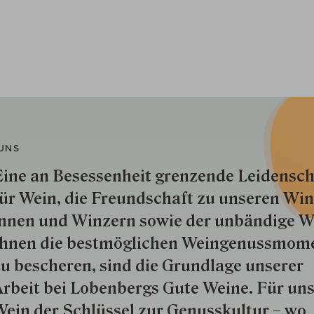
UNS
ine an Besessenheit gren­zende Lei­den­sch
ür Wein, die Freund­schaft zu unseren Win­
nnen und Win­zern so­wie der un­bän­dige Wi
hnen die best­mög­lich­en Wein­genuss­mom
u besche­ren, sind die Grund­lage unserer
rbeit bei Lobenbergs Gute Weine. Für uns
ein der Schlüs­sel zur Genuss­kultur – wo