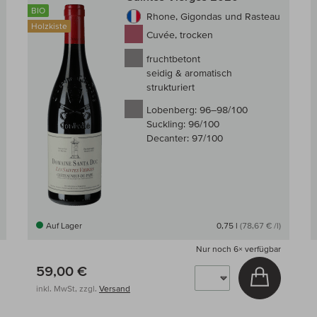
BIO
Rhone, Gigondas und Rasteau
Holzkiste
Cuvée, trocken
fruchtbetont
seidig & aromatisch
strukturiert
Lobenberg:
96–98/100
Suckling:
96/100
Decanter:
97/100
Auf Lager
0,75 l
(78,67 € /l)
Nur noch
6×
verfügbar
59,00 €
 den Warenkorb
In den W
inkl. MwSt, zzgl.
Versand