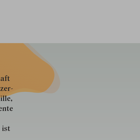
aft
zer­
lle,
ente
 ist