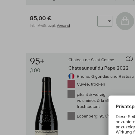
85,00 €
In
inkl. MwSt, zzgl.
Versand
95+
Chateau de Saint Cosme
Auf d
Chateauneuf du Pape 2022
/100
Rhone, Gigondas und Rasteau
Cuvée, trocken
pikant & würzig
voluminös & kräftig
fruchtbetont
Lobenberg:
95+/100