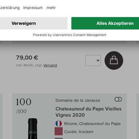
Decanter:
97/100
Auf Lager
0,75 l
(105,33 € /l)
79,00 €
 den Warenkorb
In den W
inkl. MwSt, zzgl.
Versand
100
Domaine de la Janasse
en Wein-Vergleich
Auf den Wein
Chateauneuf du Pape Vieilles
/100
Vignes 2020
Rhone, Chateauneuf du Pape
Cuvée, trocken