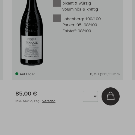
pikant & würzig
voluminös & kräftig
Lobenberg:
100/100
Parker:
95–98/100
Falstaff:
98/100
Auf Lager
0,75 l
(113,33 € /l)
85,00 €
 den Warenkorb
In den W
inkl. MwSt, zzgl.
Versand