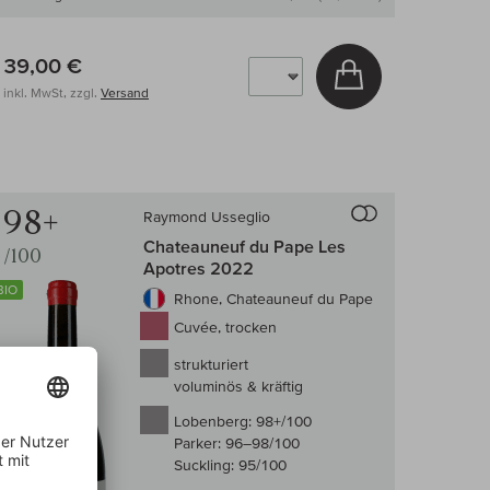
39,00 €
arenkorb
In den Warenkor
inkl. MwSt, zzgl.
Versand
98+
Raymond Usseglio
-Vergleich
Auf den Wein-Vergle
Chateauneuf du Pape Les
/100
Apotres 2022
BIO
Rhone, Chateauneuf du Pape
Cuvée, trocken
strukturiert
voluminös & kräftig
Lobenberg:
98+/100
Parker:
96–98/100
Suckling:
95/100