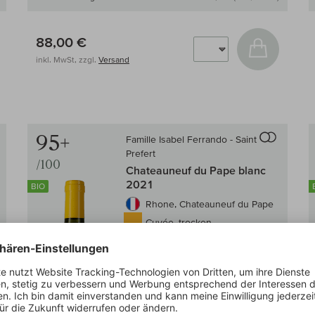
88,00 €
 den Warenkorb
In den W
inkl. MwSt, zzgl.
Versand
95+
Famille Isabel Ferrando - Saint
en Wein-Vergleich
Auf den Wein
Prefert
/100
Chateauneuf du Pape blanc
2021
BIO
Rhone, Chateauneuf du Pape
Cuvée, trocken
exotisch & aromatisch
voll & rund
mineralisch
Lobenberg:
95+/100
Suckling:
95/100