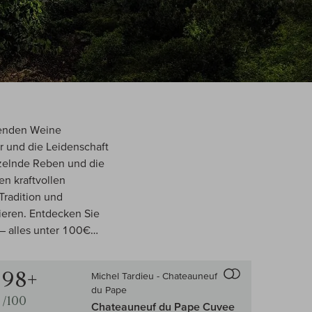
genden Weine
ir und die Leidenschaft
rzelnde Reben und die
en kraftvollen
Tradition und
ieren. Entdecken Sie
– alles unter 100€…
98+
Michel Tardieu - Chateauneuf
-Vergleich
Auf den Wein-Vergle
du Pape
/100
Chateauneuf du Pape Cuvee