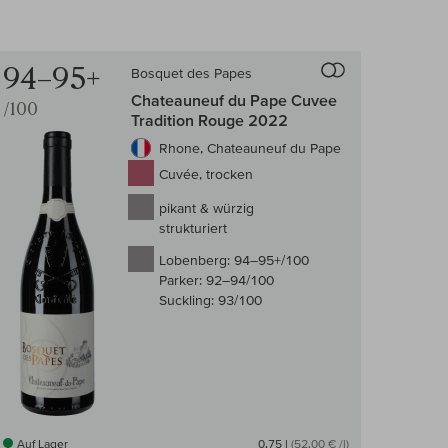
94–95+
Bosquet des Papes
-Vergleich
Auf den Wein-Vergle
Chateauneuf du Pape Cuvee
/100
Tradition Rouge 2022
Rhone, Chateauneuf du Pape
Cuvée, trocken
pikant & würzig
strukturiert
Lobenberg:
94–95+/100
Parker:
92–94/100
Suckling:
93/100
Auf Lager
0,75 l
(52,00 € /l)