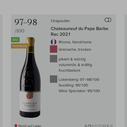
97–98
Chapoutier
en Wein-Vergleich
Auf den Wein
Chateauneuf du Pape Barbe
/100
Rac 2021
BIO
Rhone, Nordrhone
Holzkiste
Grenache, trocken
pikant & würzig
voluminös & kräftig
fruchtbetont
Lobenberg:
97–98/100
Suckling:
95/100
Wine Spectator:
95/100
Nicht auf Lager
0,75 l
(117,33 € /l)