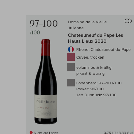
97–100
Domaine de la Vieille
Auf d
Julienne
/100
Chateauneuf du Pape Les
Hauts Lieux 2020
Rhone, Chateauneuf du Pape
Cuvée, trocken
voluminös & kräftig
pikant & würzig
Lobenberg:
97–100/100
Parker:
96/100
Jeb Dunnuck:
97/100
Nicht auf Lager
0,75 l
(113,33 € /l)