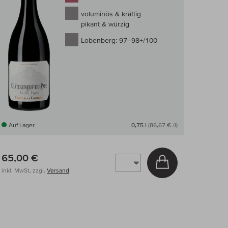
voluminös & kräftig
pikant & würzig
Lobenberg:
97–98+/100
Auf Lager
0,75 l
(86,67 € /l)
65,00 €
arenkorb
In den Warenkor
inkl. MwSt, zzgl.
Versand