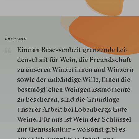
ÜBER UNS
Eine an Besessenheit gren­zende Lei­
den­schaft für Wein, die Freund­schaft
zu unseren Win­zer­innen und Win­zern
so­wie der un­bän­dige Wille, Ihnen die
best­mög­lich­en Wein­genuss­momente
zu besche­ren, sind die Grund­lage
unserer Arbeit bei Lobenbergs Gute
Weine. Für uns ist Wein der Schlüs­sel
zur Genuss­kultur – wo sonst gibt es