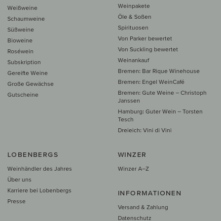
Weinpakete
Weißweine
Öle & Soßen
Schaumweine
Spirituosen
Süßweine
Von Parker bewertet
Bioweine
Von Suckling bewertet
Roséwein
Weinankauf
Subskription
Bremen: Bar Rique Winehouse
Gereifte Weine
Bremen: Engel WeinCafé
Große Gewächse
Bremen: Gute Weine – Christoph
Gutscheine
Janssen
Hamburg: Guter Wein – Torsten
Tesch
Dreieich: Vini di Vini
LOBENBERGS
WINZER
Weinhändler des Jahres
Winzer A–Z
Über uns
Karriere bei Lobenbergs
INFORMATIONEN
Presse
Versand & Zahlung
Datenschutz