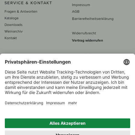
SERVICE & KONTAKT
Impressum
Fragen & Antworten
AGB
Kataloge
Barrierefreiheitserklärung
Downloads
Weinarchiv
Widerrufsrecht
Kontakt
Vertrag widerrufen
Alle Preise inkl. MwSt., zzgl. 5 €
Versand
– ab
60 € versand­kosten­
frei
Beratung unter
+49 421 696 797-0
1.000 Winzer –
Weinhändler
Zurück
Über 7.000 Weine
des Jahres 2022