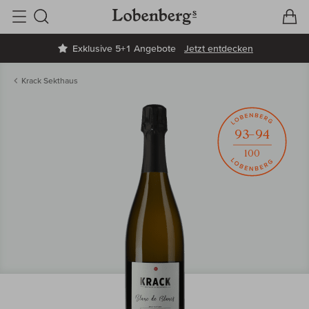
V
W
Suche
Exklusive 5+1 Angebote
Jetzt entdecken
Krack Sekthaus
93–94
100