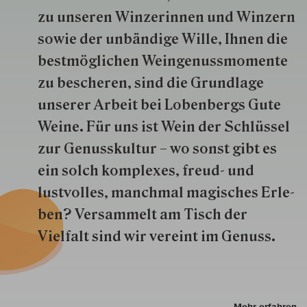
zu unseren Win­zer­innen und Win­zern
so­wie der un­bän­dige Wille, Ihnen die
best­mög­lich­en Wein­genuss­momente
zu besche­ren, sind die Grund­lage
unserer Arbeit bei Lobenbergs Gute
Weine. Für uns ist Wein der Schlüs­sel
zur Genuss­kultur – wo sonst gibt es
ein solch kom­plexes, freud- und
lustvolles, manchmal ma­gisch­es Er­le­
ben? Versammelt am Tisch der
Vielfalt sind wir ver­eint im Genuss.
Mehr erfahren