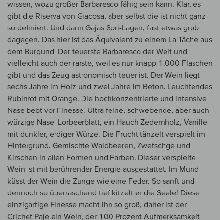
wissen, wozu großer Barbaresco fähig sein kann. Klar, es
gibt die Riserva von Giacosa, aber selbst die ist nicht ganz
so definiert. Und dann Gajas Sori-Lagen, fast etwas grob
dagegen. Das hier ist das Äquivalent zu einem La Tâche aus
dem Burgund. Der teuerste Barbaresco der Welt und
vielleicht auch der rarste, weil es nur knapp 1.000 Flaschen
gibt und das Zeug astronomisch teuer ist. Der Wein liegt
sechs Jahre im Holz und zwei Jahre im Beton. Leuchtendes
Rubinrot mit Orange. Die hochkonzentrierte und intensive
Nase bebt vor Finesse. Ultra feine, schwebende, aber auch
würzige Nase. Lorbeerblatt, ein Hauch Zedernholz, Vanille
mit dunkler, erdiger Würze. Die Frucht tänzelt verspielt im
Hintergrund. Gemischte Waldbeeren, Zwetschge und
Kirschen in allen Formen und Farben. Dieser verspielte
Wein ist mit berührender Energie ausgestattet. Im Mund
küsst der Wein die Zunge wie eine Feder. So sanft und
dennoch so überraschend tief kitzelt er die Seele! Diese
einzigartige Finesse macht ihn so groß, daher ist der
Crichet Paje ein Wein, der 100 Prozent Aufmerksamkeit