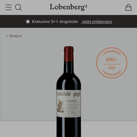
V
W
Suche
Exklusive 5+1 Angebote
Jetzt entdecken
Roagna
100+
100