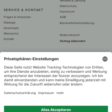
Versand & Zahlung
Datenschutz
SERVICE & KONTAKT
Impressum
Fragen & Antworten
AGB
Kataloge
Barrierefreiheitserklärung
Downloads
Weinarchiv
Widerrufsrecht
Kontakt
Vertrag widerrufen
Alle Preise inkl. MwSt., zzgl. 5 €
Versand
– ab
60 € versand­kosten­
frei
Beratung unter
+49 421 696 797-0
1.000 Winzer –
Weinhändler
Über 7.000 Weine
des Jahres 2022