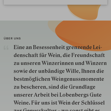
ÜBER UNS
Eine an Besessenheit gren­zende Lei­
den­schaft für Wein, die Freund­schaft
zu unseren Win­zer­innen und Win­zern
so­wie der un­bän­dige Wille, Ihnen die
best­mög­lich­en Wein­genuss­momente
zu besche­ren, sind die Grund­lage
unserer Arbeit bei Lobenbergs Gute
Weine. Für uns ist Wein der Schlüs­sel
zur Genuss­kultur – wo sonst gibt es