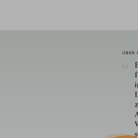
ÜBER 
E
f
i
I
z
A
W
s