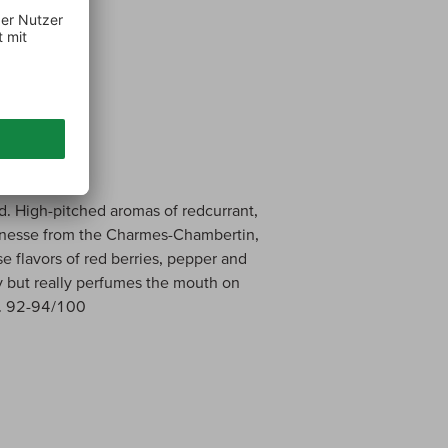
d. High-pitched aromas of redcurrant,
 finesse from the Charmes-Chambertin,
se flavors of red berries, pepper and
ay but really perfumes the mouth on
h. 92-94/100