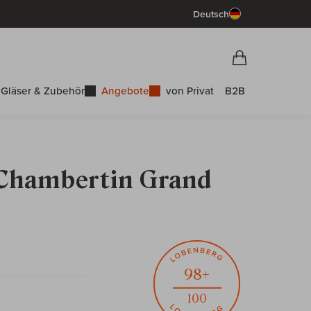
Deutsch
Vorschau War
Warenkorb
Gläser & Zubehör
Angebote
von Privat
B2B
 Chambertin Grand
98+
100