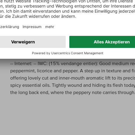
of harmony. 91-94/100
Internet über:
Mazis Chambertin Grand Cru
-- Internet: -- IWC: (15% vendange entier): Good medium re
peppermint, licorice and pepper. A step up in texture and
offering lovely cut and inner-mouth aromatic lift to its preci
spicy essential oils. Tightly wound and hiding its flesh tod
the long back end, where the peppery note carries throug