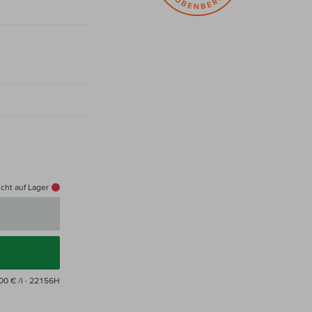
cht auf Lager
00 € /l
· 22156H