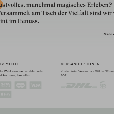
ustvolles, manchmal ma­gisch­es Er­le­ben?
ersammelt am Tisch der Vielfalt sind wir 
int im Genuss.
Mehr 
GSMITTEL
VERSANDOPTIONEN
die Wahl – online bezahlen oder
Kostenfreier Versand via DHL in DE un
uf Rechnung bestellen.
60€.