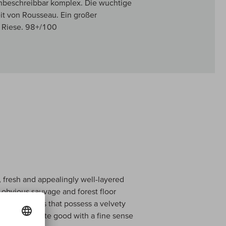
unbeschreibbar komplex. Die wuchtige
eit von Rousseau. Ein großer
r Riese. 98+/100
pe, fresh and appealingly well-layered
e obvious sauvage and forest floor
plus flavors that possess a velvety
his is also quite good with a fine sense