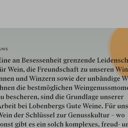
UNS
ine an Besessenheit gren­zende Lei­den­sch
ür Wein, die Freund­schaft zu unseren Win­
nnen und Win­zern so­wie der un­bän­dige Wi
hnen die best­mög­lich­en Wein­genuss­mom
u besche­ren, sind die Grund­lage unserer
rbeit bei Lobenbergs Gute Weine. Für uns
ein der Schlüs­sel zur Genuss­kultur – wo
onst gibt es ein solch kom­plexes, freud- u