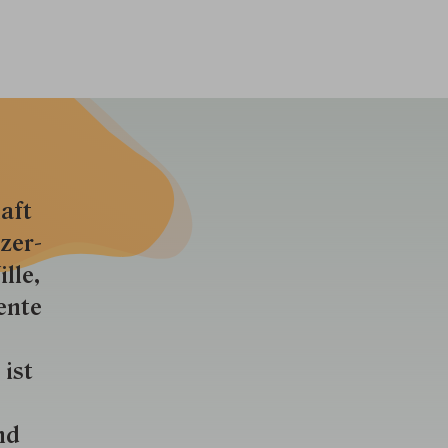
aft
zer­
lle,
ente
 ist
nd