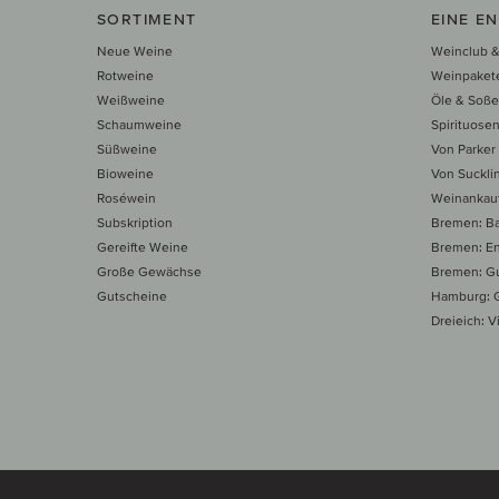
SORTIMENT
EINE E
Neue Weine
Weinclub &
Rotweine
Weinpaket
Weißweine
Öle & Soß
Schaumweine
Spirituose
Süßweine
Von Parker
Bioweine
Von Suckli
Roséwein
Weinankau
Subskription
Bremen: B
Gereifte Weine
Bremen: E
Große Gewächse
Bremen: Gu
Gutscheine
Hamburg: G
Dreieich: Vi