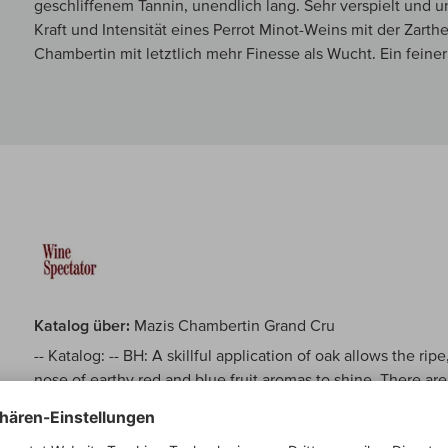
geschliffenem Tannin, unendlich lang. Sehr verspielt und 
Kraft und Intensität eines Perrot Minot-Weins mit der Zarth
Chambertin mit letztlich mehr Finesse als Wucht. Ein feine
Katalog über:
Mazis Chambertin Grand Cru
-- Katalog: -- BH: A skillful application of oak allows the ri
nose of earthy red and blue fruit aromas to shine. There ar
nuances to the equally complex and powerful middle weight 
texture on the beautifully long if moderately rustic finish. T