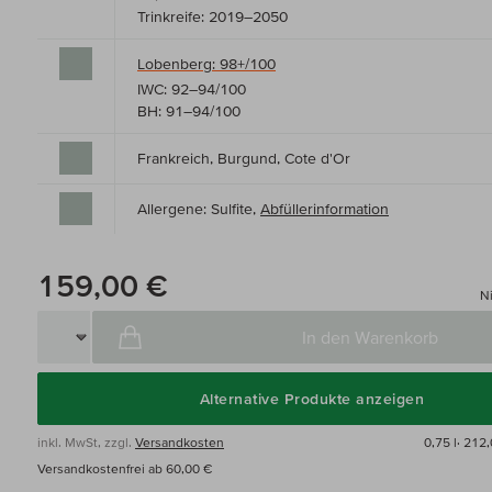
Trinkreife: 2019–2050
Lobenberg: 98+/100
IWC: 92–94/100
BH: 91–94/100
Frankreich, Burgund, Cote d'Or
Allergene: Sulfite,
Abfüllerinformation
159,00 €
Ni
In den Warenkorb
Alternative Produkte anzeigen
inkl. MwSt, zzgl.
Versandkosten
0,75 l·
212,
Versandkostenfrei ab 60,00 €