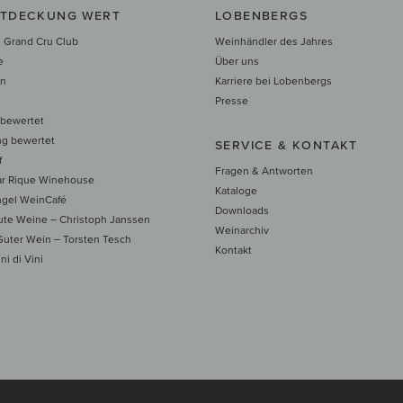
NTDECKUNG WERT
LOBENBERGS
 Grand Cru Club
Weinhändler des Jahres
e
Über uns
en
Karriere bei Lobenbergs
n
Presse
 bewertet
ng bewertet
SERVICE & KONTAKT
f
Fragen & Antworten
ar Rique Winehouse
Kataloge
ngel WeinCafé
Downloads
te Weine – Christoph Janssen
Weinarchiv
uter Wein – Torsten Tesch
Kontakt
ni di Vini