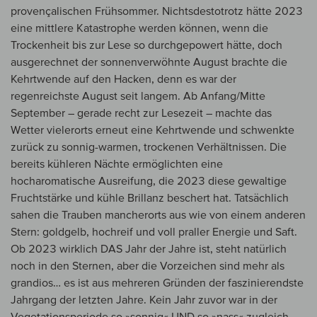
provençalischen Frühsommer. Nichtsdestotrotz hätte 2023
eine mittlere Katastrophe werden können, wenn die
Trockenheit bis zur Lese so durchgepowert hätte, doch
ausgerechnet der sonnenverwöhnte August brachte die
Kehrtwende auf den Hacken, denn es war der
regenreichste August seit langem. Ab Anfang/Mitte
September – gerade recht zur Lesezeit – machte das
Wetter vielerorts erneut eine Kehrtwende und schwenkte
zurück zu sonnig-warmen, trockenen Verhältnissen. Die
bereits kühleren Nächte ermöglichten eine
hocharomatische Ausreifung, die 2023 diese gewaltige
Fruchtstärke und kühle Brillanz beschert hat. Tatsächlich
sahen die Trauben mancherorts aus wie von einem anderen
Stern: goldgelb, hochreif und voll praller Energie und Saft.
Ob 2023 wirklich DAS Jahr der Jahre ist, steht natürlich
noch in den Sternen, aber die Vorzeichen sind mehr als
grandios… es ist aus mehreren Gründen der faszinierendste
Jahrgang der letzten Jahre. Kein Jahr zuvor war in der
Vegetationsperiode so »sonnig« UND so »nass« zugleich.