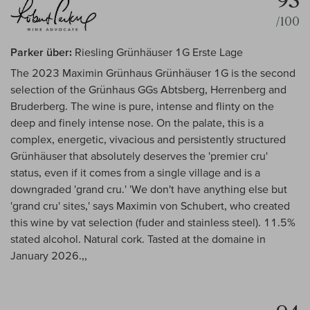
93
/100
Parker über:
Riesling Grünhäuser 1G Erste Lage
The 2023 Maximin Grünhaus Grünhäuser 1G is the second
selection of the Grünhaus GGs Abtsberg, Herrenberg and
Bruderberg. The wine is pure, intense and flinty on the
deep and finely intense nose. On the palate, this is a
complex, energetic, vivacious and persistently structured
Grünhäuser that absolutely deserves the 'premier cru'
status, even if it comes from a single village and is a
downgraded 'grand cru.' 'We don't have anything else but
'grand cru' sites,' says Maximin von Schubert, who created
this wine by vat selection (fuder and stainless steel). 11.5%
stated alcohol. Natural cork. Tasted at the domaine in
January 2026.,,