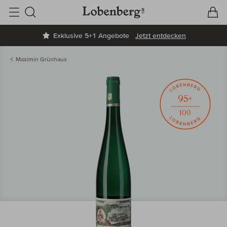
V
W
Suche
Exklusive 5+1 Angebote
Jetzt entdecken
Maximin Grünhaus
95+
100