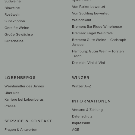
Süßweine
Von Parker bewertet
Bioweine
Von Suckling bewertet
Roséwein
Weinankauf
Subskription
Bremen: Bar Rique Winehouse
Gereifte Weine
Bremen: Engel WeinCafé
Große Gewächse
Bremen: Gute Weine – Christoph
Gutscheine
Janssen
Hamburg: Guter Wein – Torsten
Tesch
Dreieich: Vini di Vini
LOBENBERGS
WINZER
Weinhändler des Jahres
Winzer A–Z
Über uns
Karriere bei Lobenbergs
INFORMATIONEN
Presse
Versand & Zahlung
Datenschutz
SERVICE & KONTAKT
Impressum
Fragen & Antworten
AGB