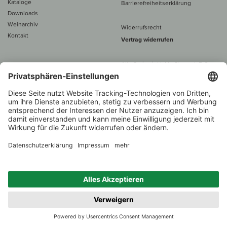
Kataloge
Barrierefreiheitserklärung
Downloads
Weinarchiv
Widerrufsrecht
Kontakt
Vertrag widerrufen
Alle Preise inkl. MwSt., zzgl. 5 €
Versand
– ab
60 € versand­kosten­
frei
Beratung unter
+49 421 696 797-0
1.000 Winzer –
Weinhändler
Zurück
Über 7.000 Weine
des Jahres 2022