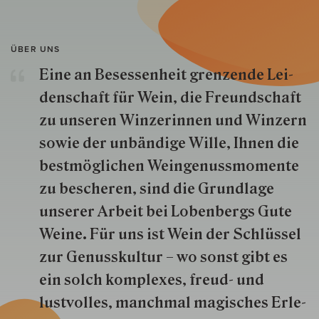
ÜBER UNS
Eine an Besessenheit gren­zende Lei­
den­schaft für Wein, die Freund­schaft
zu unseren Win­zer­innen und Win­zern
so­wie der un­bän­dige Wille, Ihnen die
best­mög­lich­en Wein­genuss­momente
zu besche­ren, sind die Grund­lage
unserer Arbeit bei Lobenbergs Gute
Weine. Für uns ist Wein der Schlüs­sel
zur Genuss­kultur – wo sonst gibt es
ein solch kom­plexes, freud- und
lustvolles, manchmal ma­gisch­es Er­le­