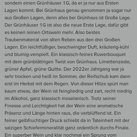
sondern einen Grünhäuser 1G, da er ja nur aus Ersten
Lagen kommt. Bei Grünhaus genau genommen ja sogar nur
aus Großen Lagen, denn alles bei Grünhaus ist Große Lage.
Der Grünhäuser 1G ist also die neue Erste Lage, dafür gibt
es keinen reinen Ortswein mehr. Also bestes
Traubenmaterial von alten Reben aus den drei Großen
Lagen. Ein leichtfüßiger, beschwingter Duft, kräuterig-kühl
und blumig-verspielt. Ein klassisch-feines Ruwerbouquet
mit dem grünblättrigen Twist von Grünhaus. Limettenzeste,
grüner Apfel, grüne Quitte. Der 2022er Jahrgang war ja
sehr trocken und heiß im Sommer, der Reifschub kam dann
erst im Herbst mit dem Regen. Von dieser Hitze spürt man
kaum etwas, der Wein ist feingliedrig und zart, recht niedrig
im Alkohol, ganz klassisch moselanisch. Trotz seiner
Finesse und Leichtigkeit hat der Wein eine aromatische
Präsenz und Länge hinten raus, die verblüffend ist. Ein
feiner gelbfruchtiger Druck schiebt da in Tateinheit mit der
salzigen Schiefermineralität ganz ordentlich durchs Finale.
Ein superber Wein und klar nochmal ein Sprung vom