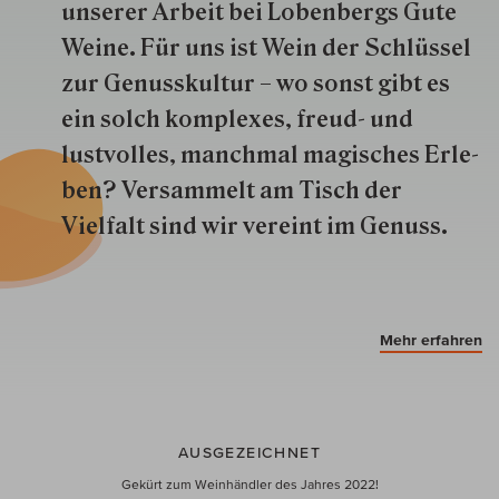
unserer Arbeit bei Lobenbergs Gute
Weine. Für uns ist Wein der Schlüs­sel
zur Genuss­kultur – wo sonst gibt es
ein solch kom­plexes, freud- und
lustvolles, manchmal ma­gisch­es Er­le­
ben? Versammelt am Tisch der
Vielfalt sind wir ver­eint im Genuss.
Mehr erfahren
AUSGEZEICHNET
Gekürt zum Weinhändler des Jahres 2022!