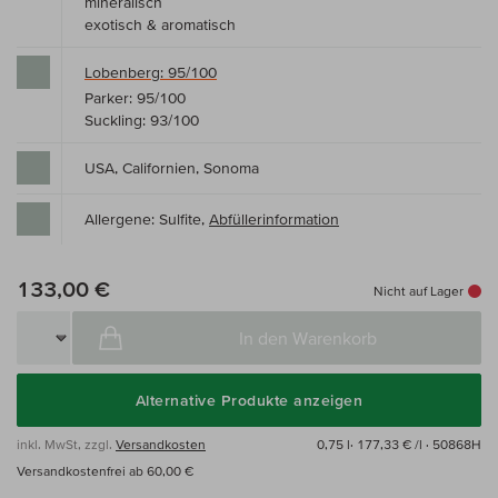
mineralisch
exotisch & aromatisch
Lobenberg: 95/100
Parker: 95/100
Suckling: 93/100
USA, Californien, Sonoma
Allergene: Sulfite,
Abfüllerinformation
133,00 €
Nicht auf Lager
In den Warenkorb
Alternative Produkte anzeigen
inkl. MwSt, zzgl.
Versandkosten
0,75 l·
177,33 € /l
· 50868H
Versandkostenfrei ab 60,00 €