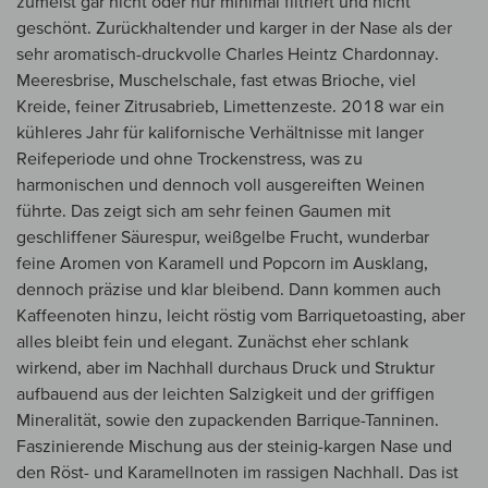
zumeist gar nicht oder nur minimal filtriert und nicht
geschönt. Zurückhaltender und karger in der Nase als der
sehr aromatisch-druckvolle Charles Heintz Chardonnay.
Meeresbrise, Muschelschale, fast etwas Brioche, viel
Kreide, feiner Zitrusabrieb, Limettenzeste. 2018 war ein
kühleres Jahr für kalifornische Verhältnisse mit langer
Reifeperiode und ohne Trockenstress, was zu
harmonischen und dennoch voll ausgereiften Weinen
führte. Das zeigt sich am sehr feinen Gaumen mit
geschliffener Säurespur, weißgelbe Frucht, wunderbar
feine Aromen von Karamell und Popcorn im Ausklang,
dennoch präzise und klar bleibend. Dann kommen auch
Kaffeenoten hinzu, leicht röstig vom Barriquetoasting, aber
alles bleibt fein und elegant. Zunächst eher schlank
wirkend, aber im Nachhall durchaus Druck und Struktur
aufbauend aus der leichten Salzigkeit und der griffigen
Mineralität, sowie den zupackenden Barrique-Tanninen.
Faszinierende Mischung aus der steinig-kargen Nase und
den Röst- und Karamellnoten im rassigen Nachhall. Das ist