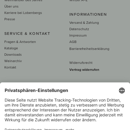
Über uns
Karriere bei Lobenbergs
INFORMATIONEN
Presse
Versand & Zahlung
Datenschutz
SERVICE & KONTAKT
Impressum
Fragen & Antworten
AGB
Kataloge
Barrierefreiheitserklärung
Downloads
Weinarchiv
Widerrufsrecht
Kontakt
Vertrag widerrufen
Alle Preise inkl. MwSt., zzgl. 5 €
Versand
– ab
60 € versand­kosten­
frei
Beratung unter