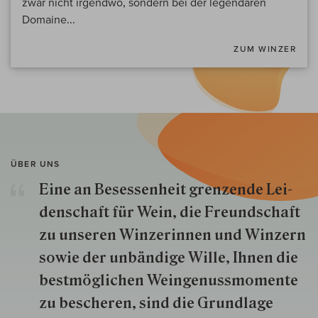
zwar nicht irgendwo, sondern bei der legendären
Domaine...
ZUM WINZER
ÜBER UNS
Eine an Besessenheit gren­zende Lei­
den­schaft für Wein, die Freund­schaft
zu unseren Win­zer­innen und Win­zern
so­wie der un­bän­dige Wille, Ihnen die
best­mög­lich­en Wein­genuss­momente
zu besche­ren, sind die Grund­lage