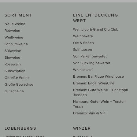
SORTIMENT
EINE ENTDECKUNG
WERT
Neue Weine
Weinclub & Grand Cru Club
Rotweine
Weinpakete
Weißweine
Öle & Soßen
Schaumweine
Spirituosen
Süßweine
Von Parker bewertet
Bioweine
Von Suckling bewertet
Roséwein
Weinankauf
Subskription
Bremen: Bar Rique Winehouse
Gereifte Weine
Bremen: Engel WeinCafé
Große Gewächse
Bremen: Gute Weine – Christoph
Gutscheine
Janssen
Hamburg: Guter Wein – Torsten
Tesch
Dreieich: Vini di Vini
LOBENBERGS
WINZER
Weinhändler des Jahres
Winzer A–Z