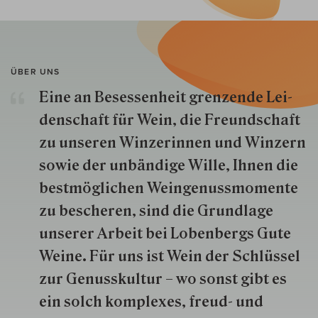
ÜBER UNS
Eine an Besessenheit gren­zende Lei­
den­schaft für Wein, die Freund­schaft
zu unseren Win­zer­innen und Win­zern
so­wie der un­bän­dige Wille, Ihnen die
best­mög­lich­en Wein­genuss­momente
zu besche­ren, sind die Grund­lage
unserer Arbeit bei Lobenbergs Gute
Weine. Für uns ist Wein der Schlüs­sel
zur Genuss­kultur – wo sonst gibt es
ein solch kom­plexes, freud- und