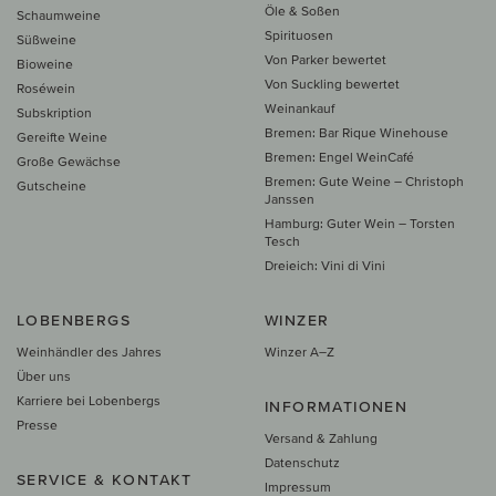
Öle & Soßen
Schaumweine
Spirituosen
Süßweine
Von Parker bewertet
Bioweine
Von Suckling bewertet
Roséwein
Weinankauf
Subskription
Bremen: Bar Rique Winehouse
Gereifte Weine
Bremen: Engel WeinCafé
Große Gewächse
Bremen: Gute Weine – Christoph
Gutscheine
Janssen
Hamburg: Guter Wein – Torsten
Tesch
Dreieich: Vini di Vini
LOBENBERGS
WINZER
Weinhändler des Jahres
Winzer A–Z
Über uns
Karriere bei Lobenbergs
INFORMATIONEN
Presse
Versand & Zahlung
Datenschutz
SERVICE & KONTAKT
Impressum