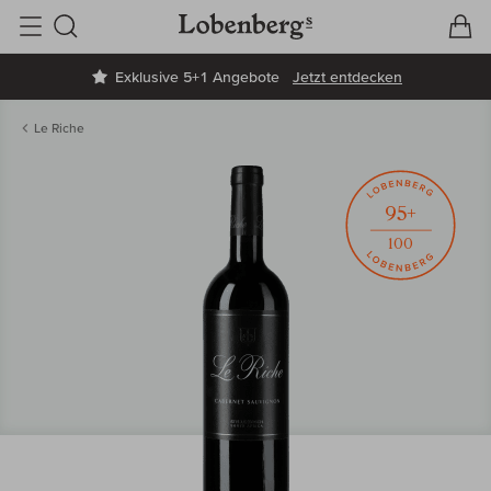
V
W
Suche
Exklusive 5+1 Angebote
Jetzt entdecken
Le Riche
95+
100