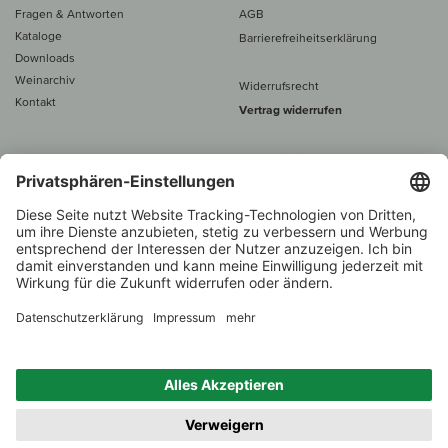
Fragen & Antworten
AGB
Kataloge
Barrierefreiheitserklärung
Downloads
Weinarchiv
Widerrufsrecht
Kontakt
Vertrag widerrufen
Alle Preise inkl. MwSt., zzgl. 5 €
Versand
– ab
60 € versand­kosten­
frei
Beratung unter
+49 421 696 797-0
1.000 Winzer –
Weinhändler
Zurück
Über 7.000 Weine
des Jahres 2022