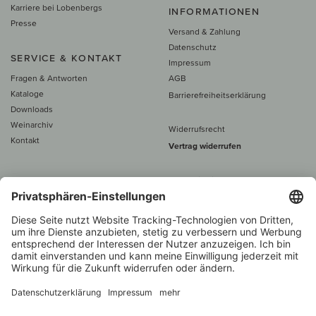
Karriere bei Lobenbergs
INFORMATIONEN
Presse
Versand & Zahlung
Datenschutz
SERVICE & KONTAKT
Impressum
Fragen & Antworten
AGB
Kataloge
Barrierefreiheitserklärung
Downloads
Weinarchiv
Widerrufsrecht
Kontakt
Vertrag widerrufen
Alle Preise inkl. MwSt., zzgl. 5 €
Versand
– ab
60 € versand­kosten­
frei
Beratung unter
+49 421 696 797-0