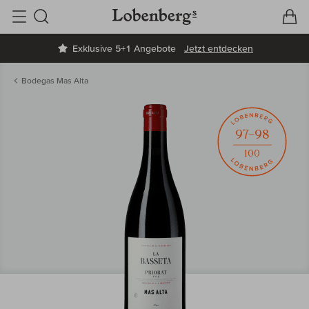
V
W
Suche
Exklusive 5+1 Angebote
Jetzt entdecken
Bodegas Mas Alta
97–98
100