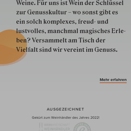
Weine. Für uns ist Wein der Schlüs­sel
zur Genuss­kultur – wo sonst gibt es
ein solch kom­plexes, freud- und
lustvolles, manchmal ma­gisch­es Er­le­
ben? Versammelt am Tisch der
Vielfalt sind wir ver­eint im Genuss.
Mehr erfahren
AUSGEZEICHNET
Gekürt zum Weinhändler des Jahres 2022!