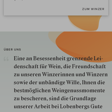
ZUM WINZER
ÜBER UNS
Eine an Besessenheit gren­zende Lei­
den­schaft für Wein, die Freund­schaft
zu unseren Win­zer­innen und Win­zern
so­wie der un­bän­dige Wille, Ihnen die
best­mög­lich­en Wein­genuss­momente
zu besche­ren, sind die Grund­lage
unserer Arbeit bei Lobenbergs Gute