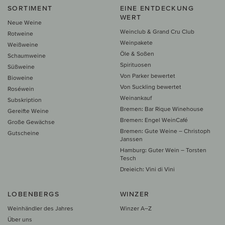
SORTIMENT
EINE ENTDECKUNG
WERT
Neue Weine
Weinclub & Grand Cru Club
Rotweine
Weinpakete
Weißweine
Öle & Soßen
Schaumweine
Spirituosen
Süßweine
Von Parker bewertet
Bioweine
Von Suckling bewertet
Roséwein
Weinankauf
Subskription
Bremen: Bar Rique Winehouse
Gereifte Weine
Bremen: Engel WeinCafé
Große Gewächse
Bremen: Gute Weine – Christoph
Gutscheine
Janssen
Hamburg: Guter Wein – Torsten
Tesch
Dreieich: Vini di Vini
LOBENBERGS
WINZER
Weinhändler des Jahres
Winzer A–Z
Über uns