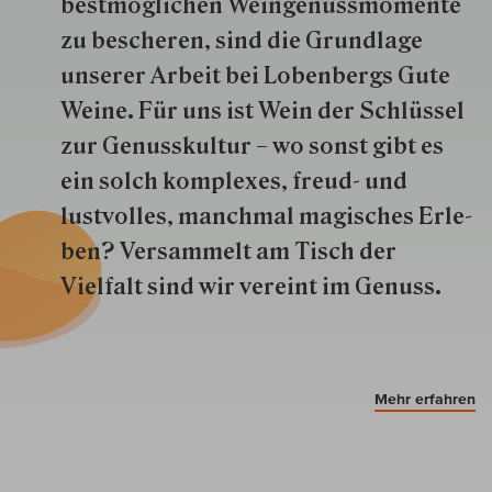
best­mög­lich­en Wein­genuss­momente
zu besche­ren, sind die Grund­lage
unserer Arbeit bei Lobenbergs Gute
Weine. Für uns ist Wein der Schlüs­sel
zur Genuss­kultur – wo sonst gibt es
ein solch kom­plexes, freud- und
lustvolles, manchmal ma­gisch­es Er­le­
ben? Versammelt am Tisch der
Vielfalt sind wir ver­eint im Genuss.
Mehr erfahren