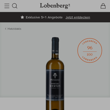
V
W
Suche
Exklusive 5+1 Angebote
Jetzt entdecken
Hatzidakis
96
100