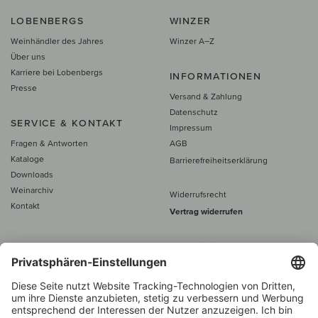
LOBENBERGS
WINZER
Weinhändler des Jahres
Winzer A–Z
Über uns
Karriere bei Lobenbergs
INFORMATIONEN
Presse
Versand & Zahlung
Datenschutz
SERVICE & KONTAKT
Impressum
Fragen & Antworten
AGB
Kataloge
Barrierefreiheitserklärung
Downloads
Weinarchiv
Widerrufsrecht
Kontakt
Vertrag widerrufen
Alle Preise inkl. MwSt., zzgl. 5 €
Versand
– ab
60 € versand­kosten­
frei