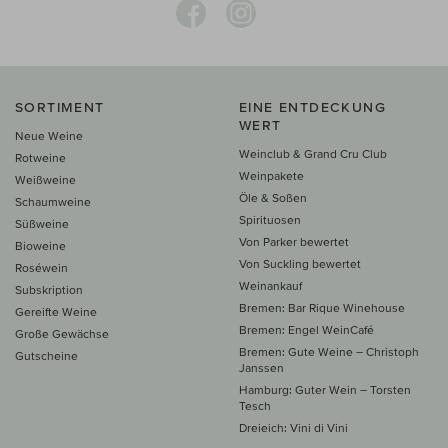
SORTIMENT
EINE ENTDECKUNG
WERT
Neue Weine
Weinclub & Grand Cru Club
Rotweine
Weinpakete
Weißweine
Öle & Soßen
Schaumweine
Spirituosen
Süßweine
Von Parker bewertet
Bioweine
Von Suckling bewertet
Roséwein
Weinankauf
Subskription
Bremen: Bar Rique Winehouse
Gereifte Weine
Bremen: Engel WeinCafé
Große Gewächse
Bremen: Gute Weine – Christoph
Gutscheine
Janssen
Hamburg: Guter Wein – Torsten
Tesch
Dreieich: Vini di Vini