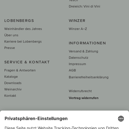
Dreieich: Vini di Vini
LOBENBERGS
WINZER
Weinhändler des Jahres
Winzer A–Z
Über uns
Karriere bei Lobenbergs
INFORMATIONEN
Presse
Versand & Zahlung
Datenschutz
SERVICE & KONTAKT
Impressum
Fragen & Antworten
AGB
Kataloge
Barrierefreiheitserklärung
Downloads
Weinarchiv
Widerrufsrecht
Kontakt
Vertrag widerrufen
Alle Preise inkl. MwSt., zzgl. 5 €
Versand
– ab
60 € versand­kosten­
frei