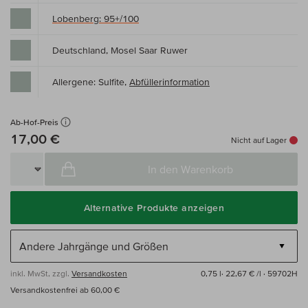
Lobenberg: 95+/100
Deutschland, Mosel Saar Ruwer
Allergene: Sulfite,
Abfüllerinformation
Ab-Hof-Preis
17,00 €
Nicht auf Lager
In den Warenkorb
Alternative Produkte anzeigen
inkl. MwSt, zzgl.
Versandkosten
0,75 l·
22,67 € /l
· 59702H
Versandkostenfrei ab 60,00 €