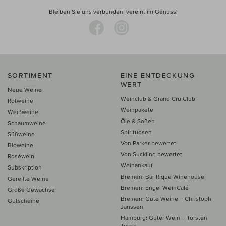
Bleiben Sie uns verbunden, vereint im Genuss!
SORTIMENT
EINE ENTDECKUNG
WERT
Neue Weine
Weinclub & Grand Cru Club
Rotweine
Weinpakete
Weißweine
Öle & Soßen
Schaumweine
Spirituosen
Süßweine
Von Parker bewertet
Bioweine
Von Suckling bewertet
Roséwein
Weinankauf
Subskription
Bremen: Bar Rique Winehouse
Gereifte Weine
Bremen: Engel WeinCafé
Große Gewächse
Bremen: Gute Weine – Christoph
Gutscheine
Janssen
Hamburg: Guter Wein – Torsten
Tesch