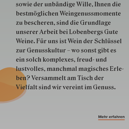
so­wie der un­bän­dige Wille, Ihnen die
best­mög­lich­en Wein­genuss­momente
zu besche­ren, sind die Grund­lage
unserer Arbeit bei Lobenbergs Gute
Weine. Für uns ist Wein der Schlüs­sel
zur Genuss­kultur – wo sonst gibt es
ein solch kom­plexes, freud- und
lustvolles, manchmal ma­gisch­es Er­le­
ben? Versammelt am Tisch der
Vielfalt sind wir ver­eint im Genuss.
Mehr erfahren