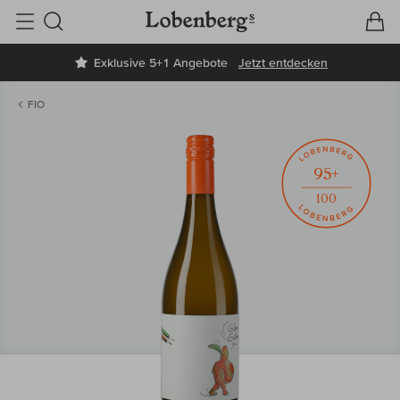
V
W
Suche
Exklusive 5+1 Angebote
Jetzt entdecken
FIO
95+
100