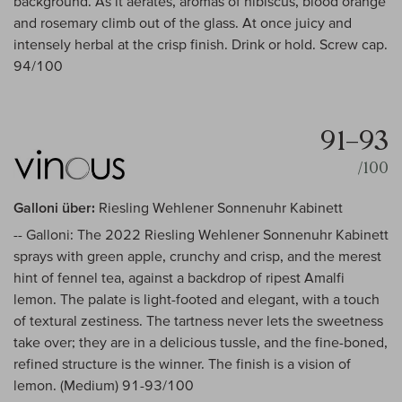
background. As it aerates, aromas of hibiscus, blood orange
and rosemary climb out of the glass. At once juicy and
intensely herbal at the crisp finish. Drink or hold. Screw cap.
94/100
91–93
/100
Galloni über:
Riesling Wehlener Sonnenuhr Kabinett
-- Galloni: The 2022 Riesling Wehlener Sonnenuhr Kabinett
sprays with green apple, crunchy and crisp, and the merest
hint of fennel tea, against a backdrop of ripest Amalfi
lemon. The palate is light-footed and elegant, with a touch
of textural zestiness. The tartness never lets the sweetness
take over; they are in a delicious tussle, and the fine-boned,
refined structure is the winner. The finish is a vision of
lemon. (Medium) 91-93/100