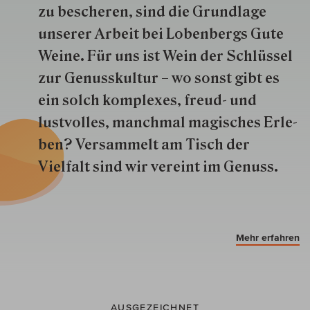
zu besche­ren, sind die Grund­lage
unserer Arbeit bei Lobenbergs Gute
Weine. Für uns ist Wein der Schlüs­sel
zur Genuss­kultur – wo sonst gibt es
ein solch kom­plexes, freud- und
lustvolles, manchmal ma­gisch­es Er­le­
ben? Versammelt am Tisch der
Vielfalt sind wir ver­eint im Genuss.
Mehr erfahren
AUSGEZEICHNET