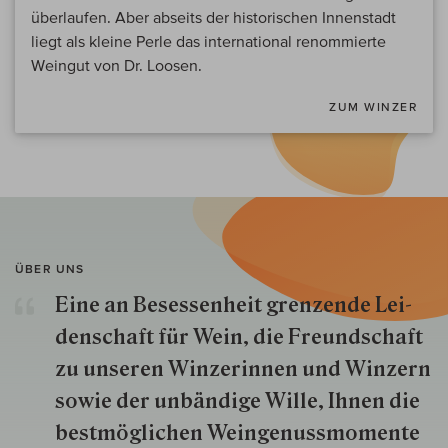
überlaufen. Aber abseits der historischen Innenstadt
liegt als kleine Perle das international renommierte
Weingut von Dr. Loosen.
ZUM WINZER
ÜBER UNS
Eine an Besessenheit gren­zende Lei­
den­schaft für Wein, die Freund­schaft
zu unseren Win­zer­innen und Win­zern
so­wie der un­bän­dige Wille, Ihnen die
best­mög­lich­en Wein­genuss­momente