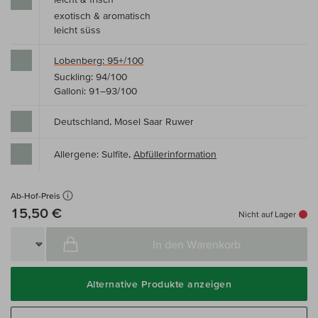
exotisch & aromatisch
leicht süss
Lobenberg: 95+/100
Suckling: 94/100
Galloni: 91–93/100
Deutschland, Mosel Saar Ruwer
Allergene: Sulfite,
Abfüllerinformation
Ab-Hof-Preis
15,50 €
Nicht auf Lager
In den Warenkorb
Alternative Produkte anzeigen