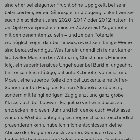
sind eher bei eleganter Frucht ohne Üppigkeit, bei sehr
balanciertem, reifem Säurespiel und Zugänglichkeit wie sie
auch die schicken Jahre 2020, 2017 oder 2012 hatten. In
der Spitze versprechen manche 2022er auf Augenhöhe
mit den genannten zu sein – und zeigen Potenzial
womöglich sogar darüber hinauszuwachsen. Einige Weine
sind berauschend gut. Was für ein unendlich feiner, kühler,
kraftvoller Morstein bei Wittmann, Christmanns Hammer-
Idig, ein superintensives Ungeheuer bei Bürklin, ungeahnt
tänzerisch-leichtfüßige, brillante Kabinette von Saar und
Mosel, eine superbe Kollektion bei Luckerts, eine Juffer-
Sonnenuhr bei Haag, die keinen Alkoholrekord bricht,
sondern mit feingliedrigem Zug glänzt und ganz große
Klasse auch bei Loewen. Es gibt so viel Grandioses zu
entdecken in diesem Jahr und ich denke auch Weltklasse
war drin. Weil der Jahrgang sich regional so unterschiedlich
präsentieren kann, habe ich mich entschlossen kleine
Abrisse der Regionen zu skizzieren. Genauere Details
finden Sie in den neuen Verkostungsnotizen. Tauchen wir