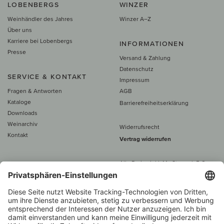
LOBENBERGS
WINZER
Weinhändler des Jahres
Winzer A–Z
Über uns
Karriere bei Lobenbergs
INFORMATIONEN
Presse
Versand & Zahlung
Datenschutz
SERVICE & KONTAKT
Impressum
Fragen & Antworten
AGB
Kataloge
Barrierefreiheitserklärung
Downloads
Weinarchiv
Widerrufsrecht
Kontakt
Vertrag widerrufen
Alle Preise inkl. MwSt., zzgl. 5 €
Versand
– ab
60 € versand­kosten­
frei