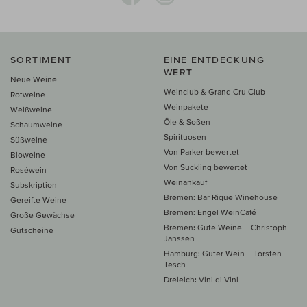
SORTIMENT
EINE ENTDECKUNG
WERT
Neue Weine
Weinclub & Grand Cru Club
Rotweine
Weinpakete
Weißweine
Öle & Soßen
Schaumweine
Spirituosen
Süßweine
Von Parker bewertet
Bioweine
Von Suckling bewertet
Roséwein
Weinankauf
Subskription
Bremen: Bar Rique Winehouse
Gereifte Weine
Bremen: Engel WeinCafé
Große Gewächse
Bremen: Gute Weine – Christoph
Gutscheine
Janssen
Hamburg: Guter Wein – Torsten
Tesch
Dreieich: Vini di Vini