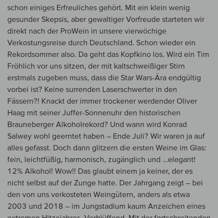
schon einiges Erfreuliches gehört. Mit ein klein wenig
gesunder Skepsis, aber gewaltiger Vorfreude starteten wir
direkt nach der ProWein in unsere vierwöchige
Verkostungsreise durch Deutschland. Schon wieder ein
Rekordsommer also. Da geht das Kopfkino los. Wird ein Tim
Fröhlich vor uns sitzen, der mit kaltschweißiger Stirn
erstmals zugeben muss, dass die Star Wars-Ära endgültig
vorbei ist? Keine surrenden Laserschwerter in den
Fässern?! Knackt der immer trockener werdender Oliver
Haag mit seiner Juffer-Sonnenuhr den historischen
Brauneberger Alkoholrekord? Und wann wird Konrad
Salwey wohl geerntet haben – Ende Juli? Wir waren ja auf
alles gefasst. Doch dann glitzern die ersten Weine im Glas:
fein, leichtfüßig, harmonisch, zugänglich und …elegant!
12% Alkohol! Wow!! Das glaubt einem ja keiner, der es
nicht selbst auf der Zunge hatte. Der Jahrgang zeigt – bei
den von uns verkosteten Weingütern, anders als etwa
2003 und 2018 – im Jungstadium kaum Anzeichen eines
extremen Hitzejahres. Verblüffend. Mit der fortschreitenden