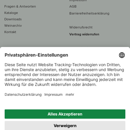
Fragen & Antworten
AGB
Kataloge
Barrierefreiheitserklärung
Downloads
Weinarchiv
Widerrufsrecht
Kontakt
Vertrag widerrufen
Alle Preise inkl. MwSt., zzgl. 5 €
Versand
– ab
60 € versand­kosten­
frei
Beratung unter
+49 421 696 797-0
1.000 Winzer –
Weinhändler
Zurück
Über 7.000 Weine
des Jahres 2022