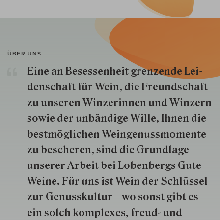
ÜBER UNS
Eine an Besessenheit gren­zende Lei­
den­schaft für Wein, die Freund­schaft
zu unseren Win­zer­innen und Win­zern
so­wie der un­bän­dige Wille, Ihnen die
best­mög­lich­en Wein­genuss­momente
zu besche­ren, sind die Grund­lage
unserer Arbeit bei Lobenbergs Gute
Weine. Für uns ist Wein der Schlüs­sel
zur Genuss­kultur – wo sonst gibt es
ein solch kom­plexes, freud- und