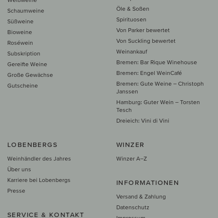
Öle & Soßen
Schaumweine
Spirituosen
Süßweine
Von Parker bewertet
Bioweine
Von Suckling bewertet
Roséwein
Weinankauf
Subskription
Bremen: Bar Rique Winehouse
Gereifte Weine
Bremen: Engel WeinCafé
Große Gewächse
Bremen: Gute Weine – Christoph
Gutscheine
Janssen
Hamburg: Guter Wein – Torsten
Tesch
Dreieich: Vini di Vini
LOBENBERGS
WINZER
Weinhändler des Jahres
Winzer A–Z
Über uns
Karriere bei Lobenbergs
INFORMATIONEN
Presse
Versand & Zahlung
Datenschutz
SERVICE & KONTAKT
Impressum