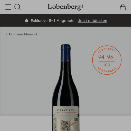
V
W
Suche
Exklusive 5+1 Angebote
Jetzt entdecken
Domaine Menand
94–95+
100