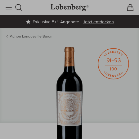
V
W
Suche
Exklusive 5+1 Angebote
Jetzt entdecken
Pichon Longueville Baron
91–93
100