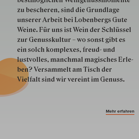
best­mög­lich­en Wein­genuss­momente
zu besche­ren, sind die Grund­lage
unserer Arbeit bei Lobenbergs Gute
Weine. Für uns ist Wein der Schlüs­sel
zur Genuss­kultur – wo sonst gibt es
ein solch kom­plexes, freud- und
lustvolles, manchmal ma­gisch­es Er­le­
ben? Versammelt am Tisch der
Vielfalt sind wir ver­eint im Genuss.
Mehr erfahren