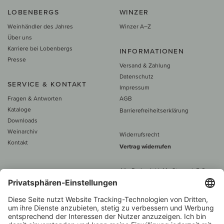
LOBENBERGS
WINZER
Weinhändler des Jahres
Winzer A–Z
Über uns
Karriere bei Lobenbergs
INFORMATIONEN
Presse
Versand & Zahlung
Datenschutz
SERVICE & KONTAKT
Impressum
Fragen & Antworten
AGB
Kataloge
Barrierefreiheitserklärung
Downloads
Weinarchiv
Widerrufsrecht
Kontakt
Vertrag widerrufen
Alle Preise inkl. MwSt., zzgl. 5 €
Versand
– ab
60 € versand­kosten­
frei