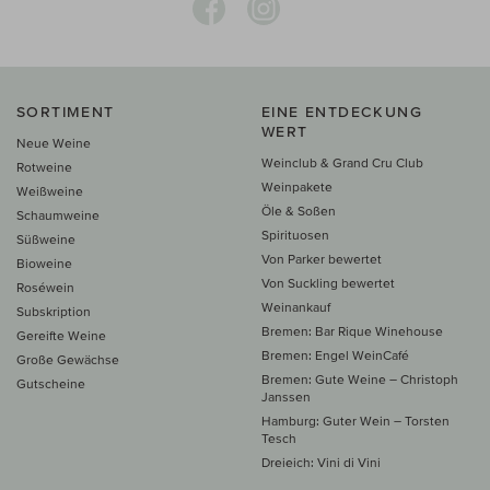
SORTIMENT
EINE ENTDECKUNG
WERT
Neue Weine
Weinclub & Grand Cru Club
Rotweine
Weinpakete
Weißweine
Öle & Soßen
Schaumweine
Spirituosen
Süßweine
Von Parker bewertet
Bioweine
Von Suckling bewertet
Roséwein
Weinankauf
Subskription
Bremen: Bar Rique Winehouse
Gereifte Weine
Bremen: Engel WeinCafé
Große Gewächse
Bremen: Gute Weine – Christoph
Gutscheine
Janssen
Hamburg: Guter Wein – Torsten
Tesch
Dreieich: Vini di Vini