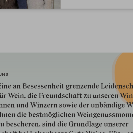
UNS
ine an Besessenheit gren­zende Lei­den­sch
ür Wein, die Freund­schaft zu unseren Win­
nnen und Win­zern so­wie der un­bän­dige Wi
hnen die best­mög­lich­en Wein­genuss­mom
u besche­ren, sind die Grund­lage unserer