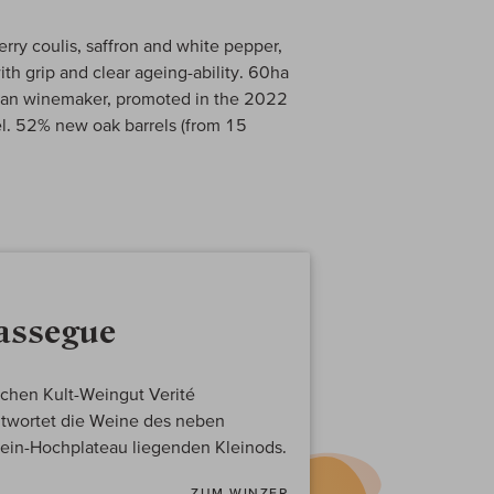
rry coulis, saffron and white pepper,
with grip and clear ageing-ability. 60ha
illan winemaker, promoted in the 2022
abel. 52% new oak barrels (from 15
Lassegue
ischen Kult-Weingut Verité
twortet die Weine des neben
ein-Hochplateau liegenden Kleinods.
ZUM WINZER