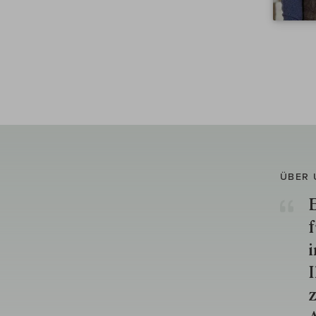
ÜBER 
E
f
i
I
z