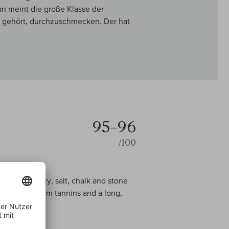
an meint die große Klasse der
e gehört, durchzuschmecken. Der hat
95–96
/100
ith blackberry, salt, chalk and stone
 with fine, firm tannins and a long,