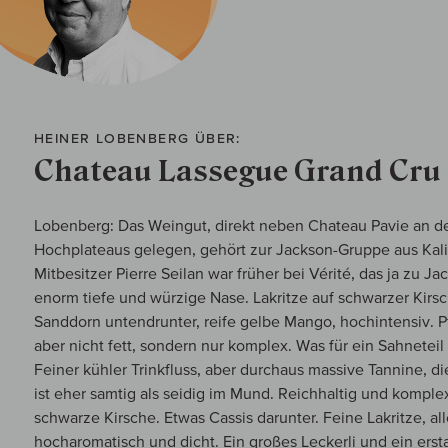
HEINER LOBENBERG ÜBER:
Chateau Lassegue Grand Cru
Lobenberg: Das Weingut, direkt neben Chateau Pavie an d
Hochplateaus gelegen, gehört zur Jackson-Gruppe aus Kal
Mitbesitzer Pierre Seilan war früher bei Vérité, das ja zu 
enorm tiefe und würzige Nase. Lakritze auf schwarzer Kirs
Sanddorn untendrunter, reife gelbe Mango, hochintensiv. Pf
aber nicht fett, sondern nur komplex. Was für ein Sahnetei
Feiner kühler Trinkfluss, aber durchaus massive Tannine, d
ist eher samtig als seidig im Mund. Reichhaltig und komple
schwarze Kirsche. Etwas Cassis darunter. Feine Lakritze, alle
hocharomatisch und dicht. Ein großes Leckerli und ein ers