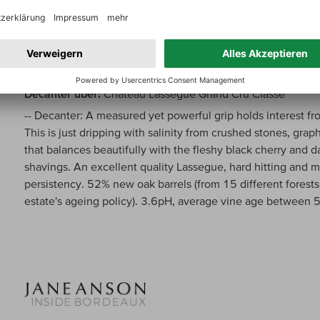
Decanter über:
Chateau Lassegue Grand Cru Classe
-- Decanter: A measured yet powerful grip holds interest fr
This is just dripping with salinity from crushed stones, grap
that balances beautifully with the fleshy black cherry and 
shavings. An excellent quality Lassegue, hard hitting and 
persistency. 52% new oak barrels (from 15 different forests 
estate's ageing policy). 3.6pH, average vine age between 