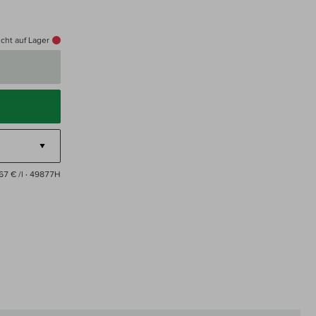
cht auf Lager
67 € /l
· 49877H