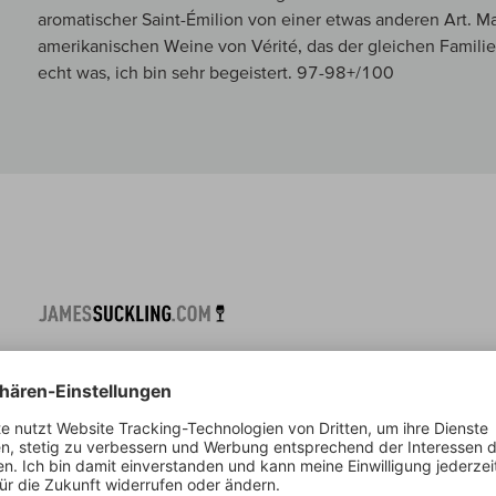
aromatischer Saint-Émilion von einer etwas anderen Art. M
amerikanischen Weine von Vérité, das der gleichen Famili
echt was, ich bin sehr begeistert. 97-98+/100
Suckling über:
Chateau Lassegue Grand Cru Classe
-- Suckling: The energy and focus of this wine is excellent w
aromas and flavors. Some tar, too. It’s medium-to full-bodied
flavorful finish. 95-96/100