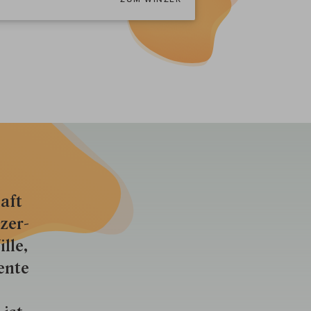
aft
zer­
lle,
ente