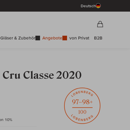
Deutsch
Vorschau War
Warenkorb
Gläser & Zubehör
Angebote
von Privat
B2B
 Cru Classe 2020
97–98+
100
non 10%