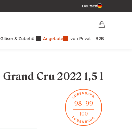
Deutsch
Vorschau War
Warenkorb
Gläser & Zubehör
Angebote
von Privat
B2B
e Grand Cru 2022 1,5 l
98–99
100