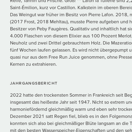
Reife, Tannin und Frische. Groß! *** Lafon la Tuilerie sind
Saint-Émilion, kurz vor Castillon. Kalkstein im oberen Ber
Das Weingut war früher im Besitz von Pierre Lafon. 2018, 
(2017 Frost, 2018 Mehltau), musste Pierre aufgeben und ha
Besitzer von Peby Faugères. Qualitativ und inhaltlich hat s
4.000 Flaschen von diesem Elixier aus 100 Prozent Merlot.
Neuholz und zwei Drittel gebrauchtem Holz. Die Mazeration
fünf Wochen laufen gelassen. Es wird nicht übergepumpt un
quasi nur aus dem Free Run Juice genommen, ohne Presse
Kernen zu extrahieren.
JAHRGANGSBERICHT
2022 hatte den trockensten Sommer in Frankreich seit Be
insgesamt das heißeste Jahr seit 1947. Nicht so extrem un
harmoniefördernd gleichmäßig warm und eben sehr trock
Dezember 2021 satt Regen fiel, blieb es in den Folgemon
konnten sich also bei gleichmäßiger Blüte langsam an die 
mit den besten Wasserspeicher-Eigenschaften und den seh