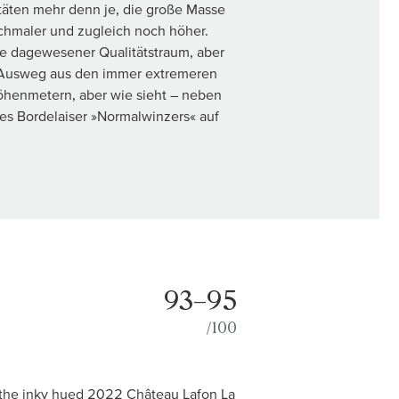
itäten mehr denn je, die große Masse
schmaler und zugleich noch höher.
nie dagewesener Qualitätstraum, aber
en Ausweg aus den immer extremeren
öhenmetern, aber wie sieht – neben
es Bordelaiser »Normalwinzers« auf
93–95
/100
, the inky hued 2022 Château Lafon La