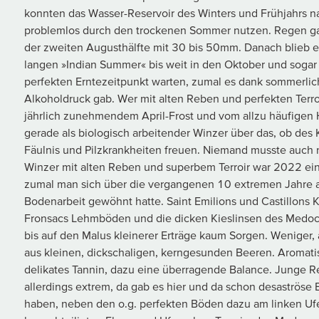
konnten das Wasser-Reservoir des Winters und Frühjahrs na
problemlos durch den trockenen Sommer nutzen. Regen gab
der zweiten Augusthälfte mit 30 bis 50mm. Danach blieb e
langen »Indian Summer« bis weit in den Oktober und soga
perfekten Erntezeitpunkt warten, zumal es dank sommerlich
Alkoholdruck gab. Wer mit alten Reben und perfekten Terr
jährlich zunehmendem April-Frost und vom allzu häufigen
gerade als biologisch arbeitender Winzer über das, ob des 
Fäulnis und Pilzkrankheiten freuen. Niemand musste auch n
Winzer mit alten Reben und superbem Terroir war 2022 ein 
zumal man sich über die vergangenen 10 extremen Jahre a
Bodenarbeit gewöhnt hatte. Saint Emilions und Castillons 
Fronsacs Lehmböden und die dicken Kieslinsen des Medocs
bis auf den Malus kleinerer Erträge kaum Sorgen. Weniger, 
aus kleinen, dickschaligen, kerngesunden Beeren. Aromatis
delikates Tannin, dazu eine überragende Balance. Junge R
allerdings extrem, da gab es hier und da schon desaströse E
haben, neben den o.g. perfekten Böden dazu am linken Ufer