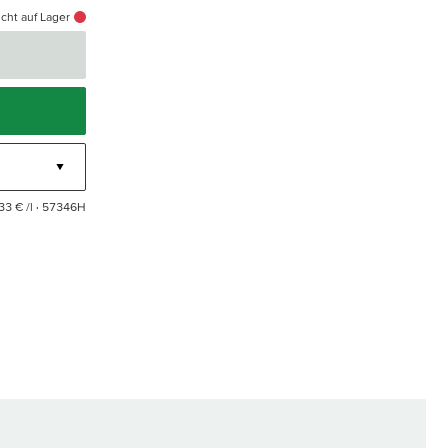
cht auf Lager
33 € /l
· 57346H