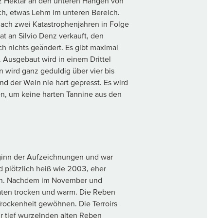
 2,2 Hektar an den unteren Hängen von
eich, etwas Lehm im unteren Bereich.
nach zwei Katastrophenjahren in Folge
t an Silvio Denz verkauft, den
ich nichts geändert. Es gibt maximal
 Ausgebaut wird in einem Drittel
 wird ganz geduldig über vier bis
d der Wein nie hart gepresst. Es wird
n, um keine harten Tannine aus den
ginn der Aufzeichnungen und war
d plötzlich heiß wie 2003, eher
en. Nachdem im November und
aten trocken und warm. Die Reben
Trockenheit gewöhnen. Die Terroirs
r tief wurzelnden alten Reben