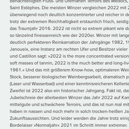
benachteiligten Fluss- und Ufernahen Terroirs des Medocs
Saint Estèphes. Die meisten Winzer vergleichen 2022 mit 
überwiegend noch deutlich konzentrierter und reicher in de
trotz der extremen Reichhaltigkeit erstaunlich frisch, seid
das Traumjahr 2016. 2022 ist nicht so extrem pikant wie
so tänzelnd finessenreich wie der 2020er. Winzer mit lang
deutlich perfekteren Reinkarnation der Jahrgänge 1982, 
Janoueix, eine Instanz am rechten Ufer und Besitzer vieler
und Castillon sagt: »2022 is the more concentrated version
soft masses of tannin, 2022 is the much better and long-li
1961.« Und das mit größerem Know-how, optimaleren Weins
Stock, besserer biologischer Weinbergsarbeit, dramatisch pr
(Laser und Wasserbad) und einer kenntnisreicheren Kellerte
Zweifel ist 2022 also ein historischer Jahrgang. Fakt ist, d
Jubelschreie der allerbesten Winzer das Jahr 2022 auf Ka
mittelgute und schwächere Terroirs, und das ist nun mal mit
haben in nassen und noch mehr in solch trocken-heißen Ja
Zukunftsaussichten. Und leider werden die Jahre trotz ein
Bordelaiser »Normaljahr« 2021 im Schnitt immer extremer.