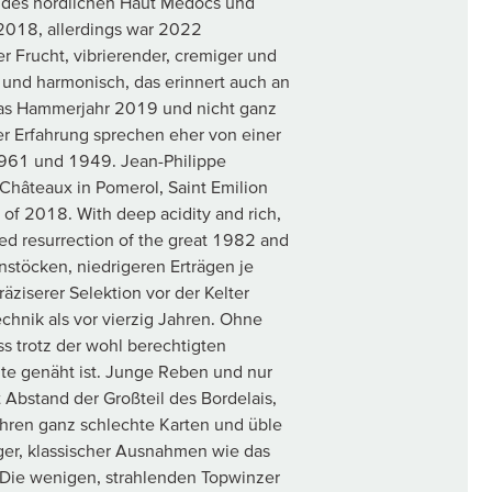
, des nördlichen Haut Medocs und
2018, allerdings war 2022
r Frucht, vibrierender, cremiger und
ig und harmonisch, das erinnert auch an
 das Hammerjahr 2019 und nicht ganz
er Erfahrung sprechen eher von einer
1961 und 1949. Jean-Philippe
 Châteaux in Pomerol, Saint Emilion
 of 2018. With deep acidity and rich,
ved resurrection of the great 1982 and
töcken, niedrigeren Erträgen je
äziserer Selektion vor der Kelter
chnik als vor vierzig Jahren. Ohne
ass trotz der wohl berechtigten
nte genäht ist. Junge Reben und nur
 Abstand der Großteil des Bordelais,
hren ganz schlechte Karten und üble
iger, klassischer Ausnahmen wie das
 Die wenigen, strahlenden Topwinzer