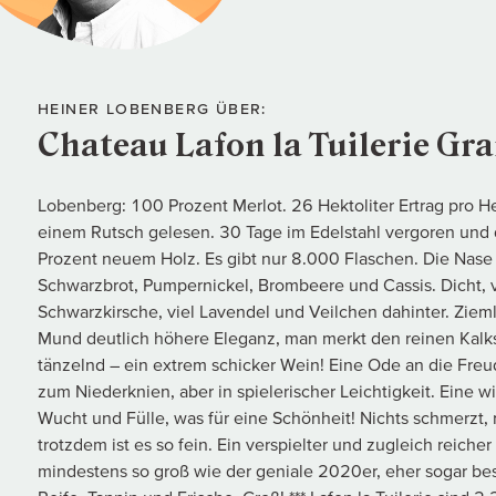
HEINER LOBENBERG ÜBER:
Chateau Lafon la Tuilerie Gr
Lobenberg: 100 Prozent Merlot. 26 Hektoliter Ertrag pro 
einem Rutsch gelesen. 30 Tage im Edelstahl vergoren und
Prozent neuem Holz. Es gibt nur 8.000 Flaschen. Die Nase is
Schwarzbrot, Pumpernickel, Brombeere und Cassis. Dicht, 
Schwarzkirsche, viel Lavendel und Veilchen dahinter. Zieml
Mund deutlich höhere Eleganz, man merkt den reinen Kalkste
tänzelnd – ein extrem schicker Wein! Eine Ode an die Freude
zum Niederknien, aber in spielerischer Leichtigkeit. Eine w
Wucht und Fülle, was für eine Schönheit! Nichts schmerzt, nic
trotzdem ist es so fein. Ein verspielter und zugleich reic
mindestens so groß wie der geniale 2020er, eher sogar b