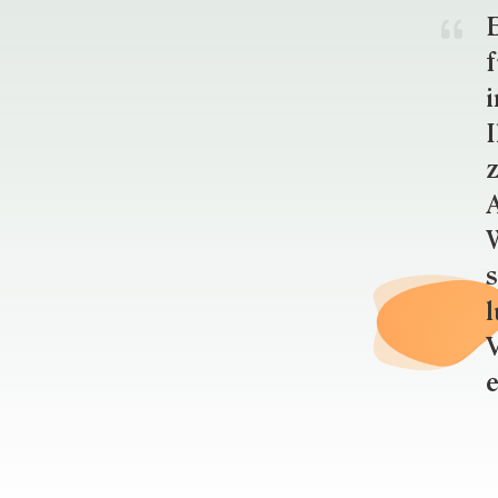
E
f
i
I
z
A
W
s
l
V
e