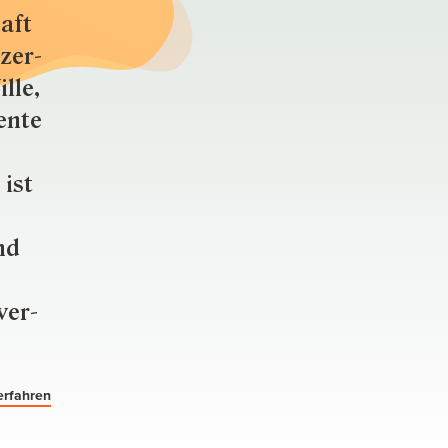
aft
zer­
lle,
ente
 ist
nd
ver­
erfahren