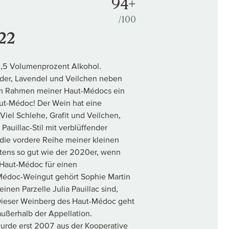
94+
/100
22
4,5 Volumenprozent Alkohol.
lder, Lavendel und Veilchen neben
h im Rahmen meiner Haut-Médocs ein
aut-Médoc! Der Wein hat eine
iel Schlehe, Grafit und Veilchen,
auillac-Stil mit verblüffender
n die vordere Reihe meiner kleinen
estens so gut wie der 2020er, wenn
r Haut-Médoc für einen
t-Médoc-Weingut gehört Sophie Martin
inen Parzelle Julia Pauillac sind,
Dieser Weinberg des Haut-Médoc geht
 außerhalb der Appellation.
wurde erst 2007 aus der Kooperative