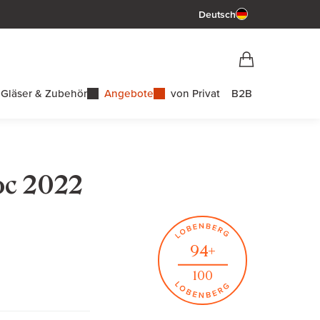
Deutsch
Vorschau War
Warenkorb
Gläser & Zubehör
Angebote
von Privat
B2B
oc 2022
94+
100