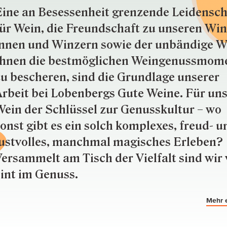
ine an Besessenheit gren­zende Lei­den­sch
ür Wein, die Freund­schaft zu unseren Win­
nnen und Win­zern so­wie der un­bän­dige Wi
hnen die best­mög­lich­en Wein­genuss­mom
u besche­ren, sind die Grund­lage unserer
rbeit bei Lobenbergs Gute Weine. Für uns
ein der Schlüs­sel zur Genuss­kultur – wo
onst gibt es ein solch kom­plexes, freud- u
ustvolles, manchmal ma­gisch­es Er­le­ben?
ersammelt am Tisch der Vielfalt sind wir 
int im Genuss.
Mehr 