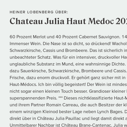
HEINER LOBENBERG ÜBER:
Chateau Julia Haut Medoc 20
60 Prozent Merlot und 40 Prozent Cabernet Sauvignon. 1
Immenser Wein. Die Nase ist so dicht, so drückend! Wacho
Schwarzkirsche, Cassis und Brombeere. Das ist sicherlic
unbeachteter Schatz. Was für ein intensiver, druckvoller H
unglaubliche Substanz im Mund, eine wahnsinnige Dichte. V
dazu Sauerkirsche, Schwarzkirsche, Brombeere und Cassis. P
Frische, dazu enorm druckvoll. Er gehört ganz sicher mit i
Haut-Médocs. Ich bin völlig begeistert! Der Wein ist mind
nicht sogar einen kleinen Touch besser. Grandioser kleine
superspannenden Preis. *** Dieses nichtklassifizierte Hau
und ihrem Partner Romain Carreau, die auch Besitzer der kle
einem winzigen Kleinod bester Lage neben Lynch Bages. 
direkt über in Château Julia Pauillac und liegt damit direkt
Unmittelbarer Nachbar ist Château Brane-Cantenac. Julia 