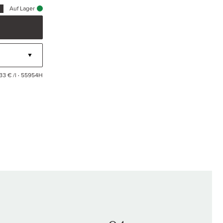
Auf Lager
33 € /l
· 55954H