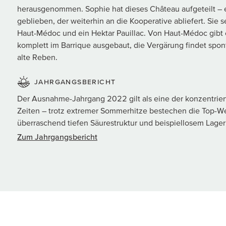
herausgenommen. Sophie hat dieses Château aufgeteilt – e
geblieben, der weiterhin an die Kooperative abliefert. Sie se
Haut-Médoc und ein Hektar Pauillac. Von Haut-Médoc gibt e
komplett im Barrique ausgebaut, die Vergärung findet spont
alte Reben.
JAHRGANGSBERICHT
Der Ausnahme-Jahrgang 2022 gilt als eine der konzentriert
Zeiten – trotz extremer Sommerhitze bestechen die Top-W
überraschend tiefen Säurestruktur und beispiellosem Lager
Zum Jahrgangsbericht