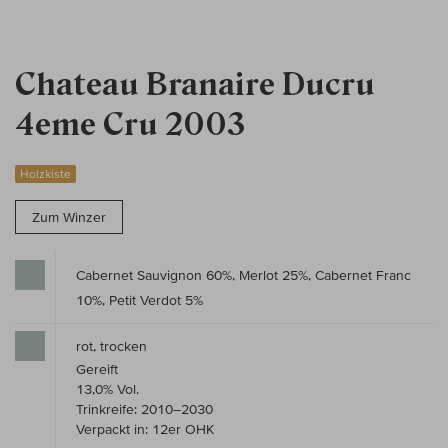
Chateau Branaire Ducru
4eme Cru 2003
Holzkiste
Zum Winzer
Cabernet Sauvignon 60%, Merlot 25%, Cabernet Franc
10%, Petit Verdot 5%
rot, trocken
Gereift
13,0% Vol.
Trinkreife: 2010–2030
Verpackt in: 12er OHK