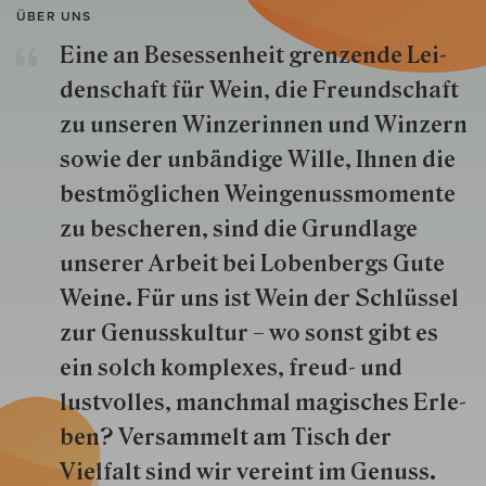
ÜBER UNS
Eine an Besessenheit gren­zende Lei­
den­schaft für Wein, die Freund­schaft
zu unseren Win­zer­innen und Win­zern
so­wie der un­bän­dige Wille, Ihnen die
best­mög­lich­en Wein­genuss­momente
zu besche­ren, sind die Grund­lage
unserer Arbeit bei Lobenbergs Gute
Weine. Für uns ist Wein der Schlüs­sel
zur Genuss­kultur – wo sonst gibt es
ein solch kom­plexes, freud- und
lustvolles, manchmal ma­gisch­es Er­le­
ben? Versammelt am Tisch der
Vielfalt sind wir ver­eint im Genuss.