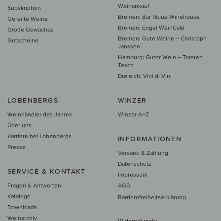
Weinankauf
Subskription
Bremen: Bar Rique Winehouse
Gereifte Weine
Bremen: Engel WeinCafé
Große Gewächse
Bremen: Gute Weine – Christoph
Gutscheine
Janssen
Hamburg: Guter Wein – Torsten
Tesch
Dreieich: Vini di Vini
LOBENBERGS
WINZER
Weinhändler des Jahres
Winzer A–Z
Über uns
Karriere bei Lobenbergs
INFORMATIONEN
Presse
Versand & Zahlung
Datenschutz
SERVICE & KONTAKT
Impressum
Fragen & Antworten
AGB
Kataloge
Barrierefreiheitserklärung
Downloads
Weinarchiv
Widerrufsrecht