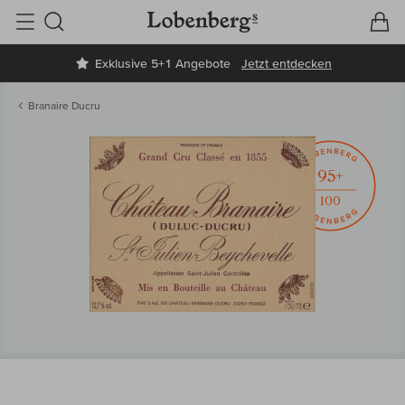
V
W
Suche
Exklusive 5+1 Angebote
Jetzt entdecken
Branaire Ducru
95+
100