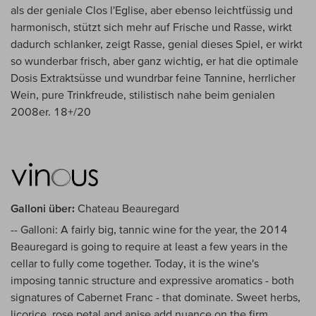
als der geniale Clos l'Eglise, aber ebenso leichtfüssig und
harmonisch, stützt sich mehr auf Frische und Rasse, wirkt
dadurch schlanker, zeigt Rasse, genial dieses Spiel, er wirkt
so wunderbar frisch, aber ganz wichtig, er hat die optimale
Dosis Extraktsüsse und wundrbar feine Tannine, herrlicher
Wein, pure Trinkfreude, stilistisch nahe beim genialen
2008er. 18+/20
Galloni über:
Chateau Beauregard
-- Galloni: A fairly big, tannic wine for the year, the 2014
Beauregard is going to require at least a few years in the
cellar to fully come together. Today, it is the wine's
imposing tannic structure and expressive aromatics - both
signatures of Cabernet Franc - that dominate. Sweet herbs,
licorice, rose petal and anise add nuance on the firm,