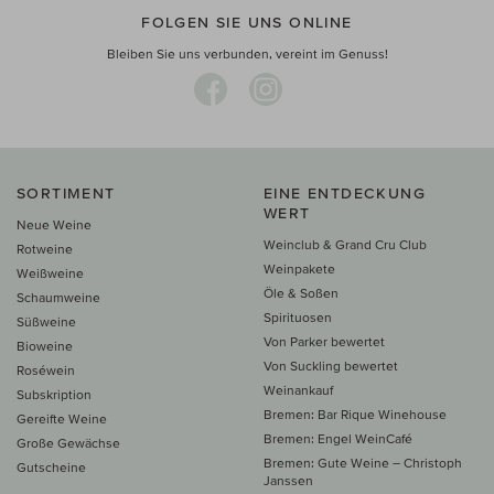
FOLGEN SIE UNS ONLINE
Bleiben Sie uns verbunden, vereint im Genuss!
SORTIMENT
EINE ENTDECKUNG
WERT
Neue Weine
Weinclub & Grand Cru Club
Rotweine
Weinpakete
Weißweine
Öle & Soßen
Schaumweine
Spirituosen
Süßweine
Von Parker bewertet
Bioweine
Von Suckling bewertet
Roséwein
Weinankauf
Subskription
Bremen: Bar Rique Winehouse
Gereifte Weine
Bremen: Engel WeinCafé
Große Gewächse
Bremen: Gute Weine – Christoph
Gutscheine
Janssen