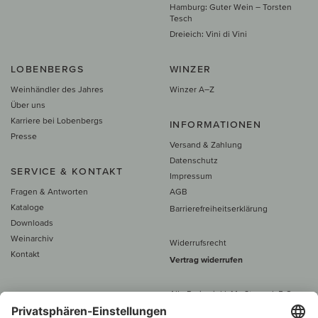
Hamburg: Guter Wein – Torsten
Tesch
Dreieich: Vini di Vini
LOBENBERGS
WINZER
Weinhändler des Jahres
Winzer A–Z
Über uns
Karriere bei Lobenbergs
INFORMATIONEN
Presse
Versand & Zahlung
Datenschutz
SERVICE & KONTAKT
Impressum
Fragen & Antworten
AGB
Kataloge
Barrierefreiheitserklärung
Downloads
Weinarchiv
Widerrufsrecht
Kontakt
Vertrag widerrufen
Alle Preise inkl. MwSt., zzgl. 5 €
Versand
– ab
60 € versand­kosten­
frei