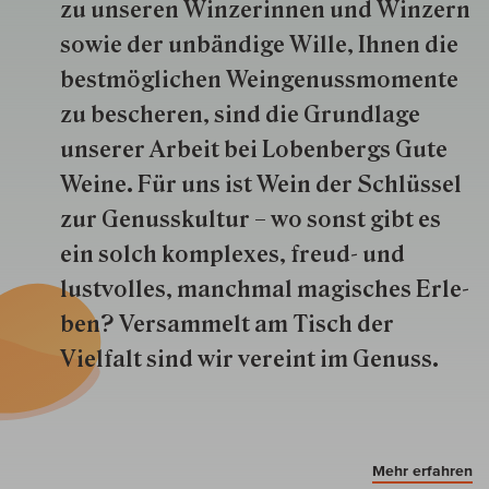
zu unseren Win­zer­innen und Win­zern
so­wie der un­bän­dige Wille, Ihnen die
best­mög­lich­en Wein­genuss­momente
zu besche­ren, sind die Grund­lage
unserer Arbeit bei Lobenbergs Gute
Weine. Für uns ist Wein der Schlüs­sel
zur Genuss­kultur – wo sonst gibt es
ein solch kom­plexes, freud- und
lustvolles, manchmal ma­gisch­es Er­le­
ben? Versammelt am Tisch der
Vielfalt sind wir ver­eint im Genuss.
Mehr erfahren