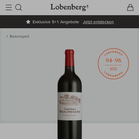
V
W
Suche
Exklusive 5+1 Angebote
Jetzt entdecken
Beauregard
94–96
100