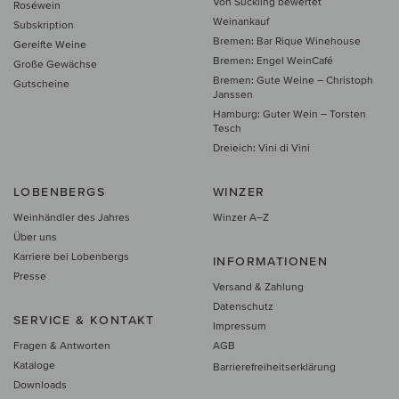
Von Suckling bewertet
Roséwein
Weinankauf
Subskription
Bremen: Bar Rique Winehouse
Gereifte Weine
Bremen: Engel WeinCafé
Große Gewächse
Bremen: Gute Weine – Christoph
Gutscheine
Janssen
Hamburg: Guter Wein – Torsten
Tesch
Dreieich: Vini di Vini
LOBENBERGS
WINZER
Weinhändler des Jahres
Winzer A–Z
Über uns
Karriere bei Lobenbergs
INFORMATIONEN
Presse
Versand & Zahlung
Datenschutz
SERVICE & KONTAKT
Impressum
Fragen & Antworten
AGB
Kataloge
Barrierefreiheitserklärung
Downloads