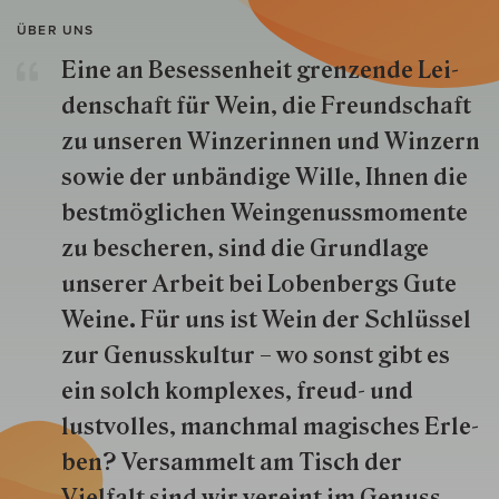
ÜBER UNS
Eine an Besessenheit gren­zende Lei­
den­schaft für Wein, die Freund­schaft
zu unseren Win­zer­innen und Win­zern
so­wie der un­bän­dige Wille, Ihnen die
best­mög­lich­en Wein­genuss­momente
zu besche­ren, sind die Grund­lage
unserer Arbeit bei Lobenbergs Gute
Weine. Für uns ist Wein der Schlüs­sel
zur Genuss­kultur – wo sonst gibt es
ein solch kom­plexes, freud- und
lustvolles, manchmal ma­gisch­es Er­le­
ben? Versammelt am Tisch der
Vielfalt sind wir ver­eint im Genuss.