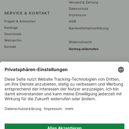
Versand & Zahlung
Datenschutz
SERVICE & KONTAKT
Impressum
Fragen & Antworten
AGB
Kataloge
Barrierefreiheitserklärung
Downloads
Weinarchiv
Widerrufsrecht
Kontakt
Vertrag widerrufen
Alle Preise inkl. MwSt., zzgl. 5 €
Versand
– ab
60 € versand­kosten­
frei
Beratung unter
+49 421 696 797-0
1.000 Winzer –
Weinhändler