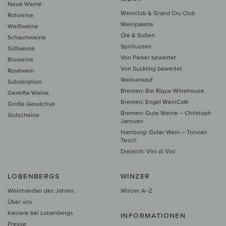
Neue Weine
Weinclub & Grand Cru Club
Rotweine
Weinpakete
Weißweine
Öle & Soßen
Schaumweine
Spirituosen
Süßweine
Von Parker bewertet
Bioweine
Von Suckling bewertet
Roséwein
Weinankauf
Subskription
Bremen: Bar Rique Winehouse
Gereifte Weine
Bremen: Engel WeinCafé
Große Gewächse
Bremen: Gute Weine – Christoph
Gutscheine
Janssen
Hamburg: Guter Wein – Torsten
Tesch
Dreieich: Vini di Vini
LOBENBERGS
WINZER
Weinhändler des Jahres
Winzer A–Z
Über uns
Karriere bei Lobenbergs
INFORMATIONEN
Presse