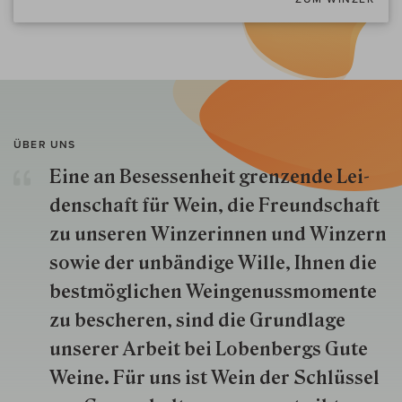
ÜBER UNS
Eine an Besessenheit gren­zende Lei­
den­schaft für Wein, die Freund­schaft
zu unseren Win­zer­innen und Win­zern
so­wie der un­bän­dige Wille, Ihnen die
best­mög­lich­en Wein­genuss­momente
zu besche­ren, sind die Grund­lage
unserer Arbeit bei Lobenbergs Gute
Weine. Für uns ist Wein der Schlüs­sel