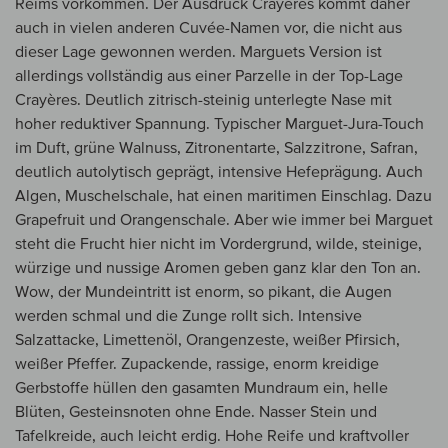
Reims vorkommen. Der Ausdruck Crayeres kommt daher
auch in vielen anderen Cuvée-Namen vor, die nicht aus
dieser Lage gewonnen werden. Marguets Version ist
allerdings vollständig aus einer Parzelle in der Top-Lage
Crayères. Deutlich zitrisch-steinig unterlegte Nase mit
hoher reduktiver Spannung. Typischer Marguet-Jura-Touch
im Duft, grüne Walnuss, Zitronentarte, Salzzitrone, Safran,
deutlich autolytisch geprägt, intensive Hefeprägung. Auch
Algen, Muschelschale, hat einen maritimen Einschlag. Dazu
Grapefruit und Orangenschale. Aber wie immer bei Marguet
steht die Frucht hier nicht im Vordergrund, wilde, steinige,
würzige und nussige Aromen geben ganz klar den Ton an.
Wow, der Mundeintritt ist enorm, so pikant, die Augen
werden schmal und die Zunge rollt sich. Intensive
Salzattacke, Limettenöl, Orangenzeste, weißer Pfirsich,
weißer Pfeffer. Zupackende, rassige, enorm kreidige
Gerbstoffe hüllen den gasamten Mundraum ein, helle
Blüten, Gesteinsnoten ohne Ende. Nasser Stein und
Tafelkreide, auch leicht erdig. Hohe Reife und kraftvoller