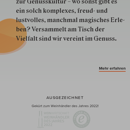
zur Genuss­kultur – wo sonst gibt es
ein solch kom­plexes, freud- und
lustvolles, manchmal ma­gisch­es Er­le­
ben? Versammelt am Tisch der
Vielfalt sind wir ver­eint im Genuss.
Mehr erfahren
AUSGEZEICHNET
Gekürt zum Weinhändler des Jahres 2022!