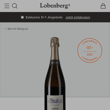
V
W
Suche
Exklusive 5+1 Angebote
Jetzt entdecken
Benoit Marguet
97+
100