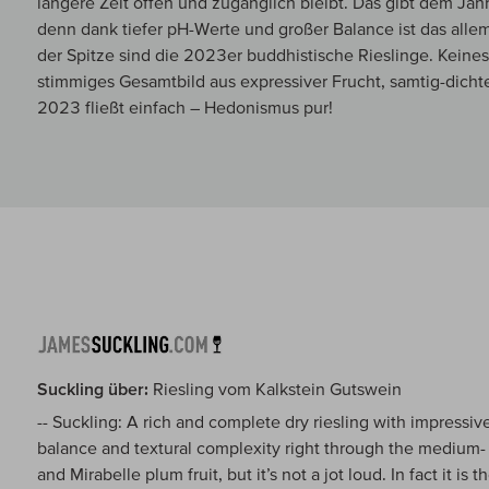
längere Zeit offen und zugänglich bleibt. Das gibt dem Jahr 
denn dank tiefer pH-Werte und großer Balance ist das allema
der Spitze sind die 2023er buddhistische Rieslinge. Keines 
stimmiges Gesamtbild aus expressiver Frucht, samtig-dichte
2023 fließt einfach – Hedonismus pur!
Suckling über:
Riesling vom Kalkstein Gutswein
-- Suckling: A rich and complete dry riesling with impress
balance and textural complexity right through the medium-
and Mirabelle plum fruit, but it’s not a jot loud. In fact it is