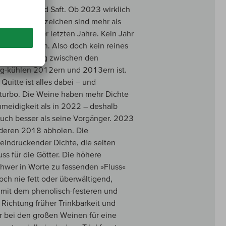
er Energie und Saft. Ob 2023 wirklich
, aber die Vorzeichen sind mehr als
 Jahrgang der letzten Jahre. Kein Jahr
ass« zugleich. Also doch kein reines
iche Mischung zwischen den
ig-kühlen 2012ern und 2013ern ist.
uitte ist alles dabei – und
lturbo. Die Weine haben mehr Dichte
hmeidigkeit als in 2022 – deshalb
 auch besser als seine Vorgänger. 2023
nderen 2018 abholen. Die
eeindruckender Dichte, die selten
uss für die Götter. Die höhere
hwer in Worte zu fassenden »Fluss«
och nie fett oder überwältigend,
h mit dem phenolisch-festeren und
 Richtung früher Trinkbarkeit und
ar bei den großen Weinen für eine