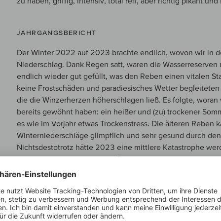
zu haben, griffig, intensiv, total reif, aber richtig pikant un
JAHRGANGSBERICHT
Der Winter 2022 auf 2023 brachte endlich, wovon wir in de
Niederschlag. Dank Regen satt, waren die Wasserreserven
endlich wieder gut gefüllt, was den Reben einen vitalen Sta
keine Frostschäden und paradiesisches Wetter begleiteten e
die die Winzerherzen höherschlagen ließ. Es folgte, wora
bereits gewöhnt haben: ein heißer und (zu) trockener Som
es wie im Vorjahr etwas Trockenstress. Die älteren Reben 
Winterniederschläge glimpflich und sehr gesund durch de
Nichtsdestotrotz hätte 2023 eine mittlere Katastrophe we
zur Lese so durchgepowert hätte, doch ausgerechnet der 
Kehrtwende auf den Hacken, denn es war der regenreichst
Anfang/Mitte September – gerade recht zur Lesezeit – mach
Kehrtwende und schwenkte zurück zu sonnig-warmen, trock
kühleren Nächte ermöglichten eine hocharomatische Ausre
Fruchtstärke und kühle Brillanz beschert hat. Tatsächlich 