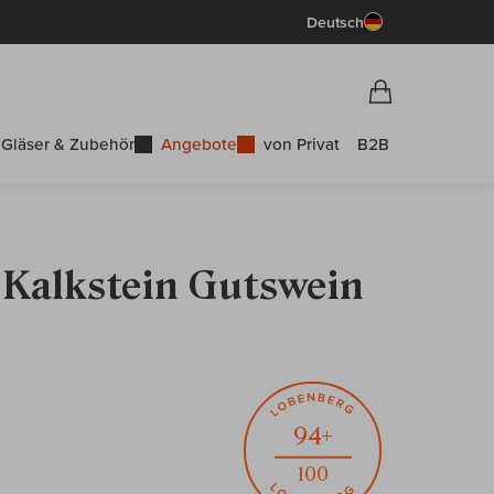
Deutsch
Vorschau War
Warenkorb
Gläser & Zubehör
Angebote
von Privat
B2B
 Kalkstein Gutswein
94+
100