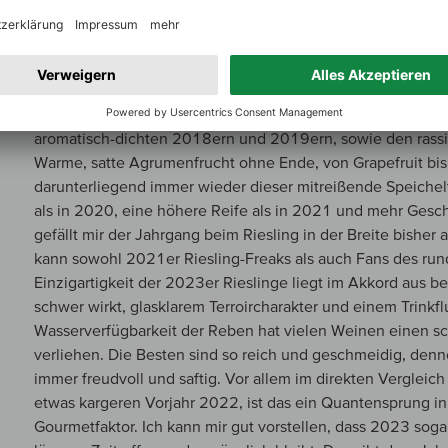
von einem anderen Stern: goldgelb, hochreif und voll prall
DAS Jahr der Jahre ist, steht natürlich noch in den Sternen
grandios… es ist aus mehreren Gründen der faszinierendste
zuvor war in der Vegetationsperiode so »sonnig« UND so »n
(Wein-)Wunder, dass 2023 diese wundervolle geschmackl
aromatisch-dichten 2018ern und 2019ern, sowie den rass
Warme, satte Agrumenfrucht ohne Ende, von Grapefruit bis Q
darunterliegend immer wieder dieser mitreißende Speiche
als in 2020, eine höhere Reife als in 2021 und mehr Gesc
gefällt mir der Jahrgang beim Riesling in der Breite bisher
kann sowohl 2021er Riesling-Freaks als auch Fans des ru
Einzigartigkeit der 2023er Rieslinge liegt im Akkord aus b
schwer wirkt, glasklarem Terroircharakter und einem Trinkfl
Wasserverfügbarkeit der Reben hat vielen Weinen einen sc
verliehen. Die Besten sind so reich und geschmeidig, denn
immer freudvoll und saftig. Vor allem im direkten Vergleic
etwas kargeren Vorjahr 2022, ist das ein Quantensprung in
Gourmetfaktor. Ich kann mir gut vorstellen, dass 2023 sog