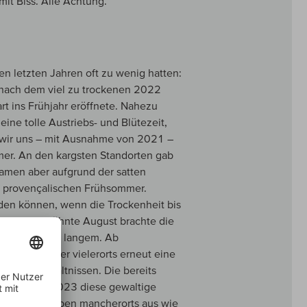
d mit Biss. Alle Achtung.
n letzten Jahren oft zu wenig hatten:
 nach dem viel zu trockenen 2022
rt ins Frühjahr eröffnete. Nahezu
ine tolle Austriebs- und Blütezeit,
n wir uns – mit Ausnahme von 2021 –
mer. An den kargsten Standorten gab
kamen aber aufgrund der satten
n provençalischen Frühsommer.
rden können, wenn die Trockenheit bis
sonnenverwöhnte August brachte die
e August seit langem. Ab
te das Wetter vielerorts erneut eine
enen Verhältnissen. Die bereits
ifung, die 2023 diese gewaltige
sahen die Trauben mancherorts aus wie