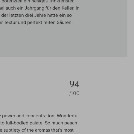
potenziell ein riesiges Trinkfenster,
l auch ein Jahrgang für den Keller. In
der letzten drei Jahre hatte ein so
r Textur und perfekt reifen Säuren.
94
/100
ive power and concentration. Wonderful
 to full-bodied palate. So much peach
 the subtlety of the aromas that’s most