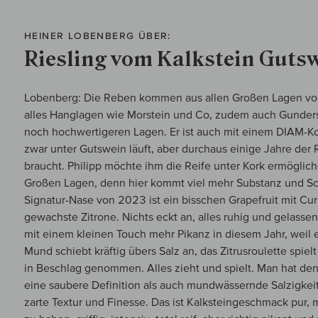
HEINER LOBENBERG ÜBER:
Riesling vom Kalkstein Guts
Lobenberg: Die Reben kommen aus allen Großen Lagen von P
alles Hanglagen wie Morstein und Co, zudem auch Gunders
noch hochwertigeren Lagen. Er ist auch mit einem DIAM-Ko
zwar unter Gutswein läuft, aber durchaus einige Jahre der
braucht. Philipp möchte ihm die Reife unter Kork ermöglic
Großen Lagen, denn hier kommt viel mehr Substanz und Sch
Signatur-Nase von 2023 ist ein bisschen Grapefruit mit C
gewachste Zitrone. Nichts eckt an, alles ruhig und gelasse
mit einem kleinen Touch mehr Pikanz in diesem Jahr, weil 
Mund schiebt kräftig übers Salz an, das Zitrusroulette spiel
in Beschlag genommen. Alles zieht und spielt. Man hat den
eine saubere Definition als auch mundwässernde Salzigkeit
zarte Textur und Finesse. Das ist Kalksteingeschmack pur,