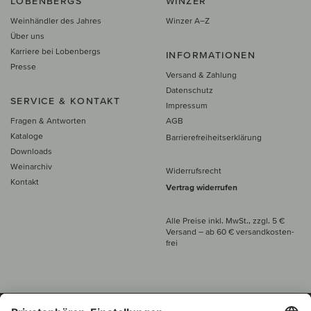
LOBENBERGS
WINZER
Weinhändler des Jahres
Winzer A–Z
Über uns
Karriere bei Lobenbergs
INFORMATIONEN
Presse
Versand & Zahlung
Datenschutz
SERVICE & KONTAKT
Impressum
Fragen & Antworten
AGB
Kataloge
Barrierefreiheitserklärung
Downloads
Weinarchiv
Widerrufsrecht
Kontakt
Vertrag widerrufen
Alle Preise inkl. MwSt., zzgl. 5 €
Versand
– ab
60 € versand­kosten­
frei