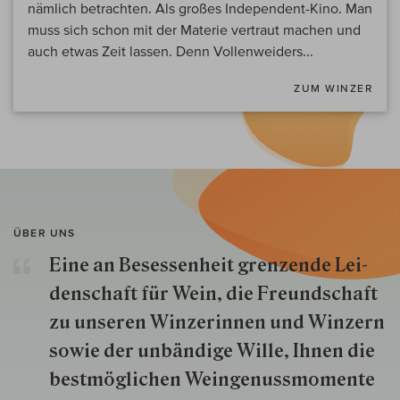
nämlich betrachten. Als großes Independent-Kino. Man
muss sich schon mit der Materie vertraut machen und
auch etwas Zeit lassen. Denn Vollenweiders...
ZUM WINZER
ÜBER UNS
Eine an Besessenheit gren­zende Lei­
den­schaft für Wein, die Freund­schaft
zu unseren Win­zer­innen und Win­zern
so­wie der un­bän­dige Wille, Ihnen die
best­mög­lich­en Wein­genuss­momente