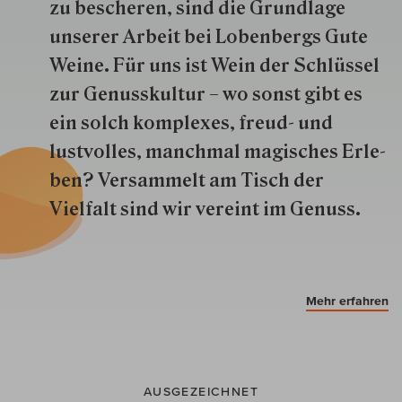
zu besche­ren, sind die Grund­lage
unserer Arbeit bei Lobenbergs Gute
Weine. Für uns ist Wein der Schlüs­sel
zur Genuss­kultur – wo sonst gibt es
ein solch kom­plexes, freud- und
lustvolles, manchmal ma­gisch­es Er­le­
ben? Versammelt am Tisch der
Vielfalt sind wir ver­eint im Genuss.
Mehr erfahren
AUSGEZEICHNET