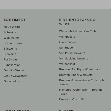
SORTIMENT
EINE ENTDECKUNG
WERT
Neue Weine
Weinclub & Grand Cru Club
Rotweine
Weinpakete
Weißweine
Öle & Soßen
Schaumweine
Spirituosen
Süßweine
Von Parker bewertet
Bioweine
Von Suckling bewertet
Roséwein
Weinankauf
Subskription
Bremen: Bar Rique Winehouse
Gereifte Weine
Bremen: Engel WeinCafé
Große Gewächse
Bremen: Gute Weine – Christoph
Gutscheine
Janssen
Hamburg: Guter Wein – Torsten
Tesch
Dreieich: Vini di Vini