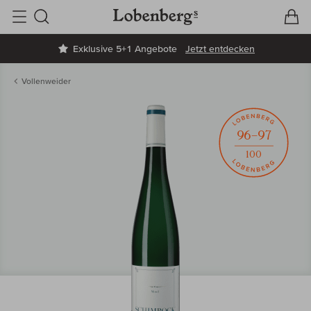
V
W
Suche
Exklusive 5+1 Angebote
Jetzt entdecken
Vollenweider
96–97
100