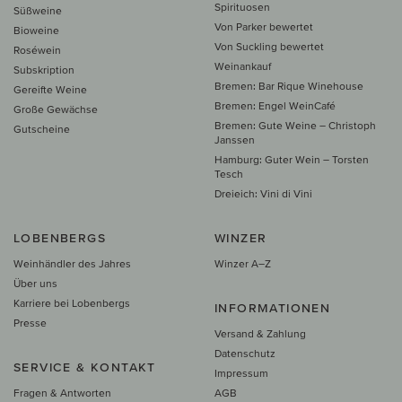
Spirituosen
Süßweine
Von Parker bewertet
Bioweine
Von Suckling bewertet
Roséwein
Weinankauf
Subskription
Bremen: Bar Rique Winehouse
Gereifte Weine
Bremen: Engel WeinCafé
Große Gewächse
Bremen: Gute Weine – Christoph
Gutscheine
Janssen
Hamburg: Guter Wein – Torsten
Tesch
Dreieich: Vini di Vini
LOBENBERGS
WINZER
Weinhändler des Jahres
Winzer A–Z
Über uns
Karriere bei Lobenbergs
INFORMATIONEN
Presse
Versand & Zahlung
Datenschutz
SERVICE & KONTAKT
Impressum
Fragen & Antworten
AGB