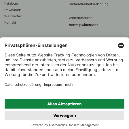
Kataloge
Barrierefreiheitserklärung
Downloads
Weinarchiv
Widerrufsrecht
Kontakt
Vertrag widerrufen
Alle Preise inkl. MwSt., zzgl. 5 €
Versand
– ab
60 € versand­kosten­
frei
Beratung unter
+49 421 696 797-0
1.000 Winzer –
Weinhändler
Zurück
Über 7.000 Weine
des Jahres 2022