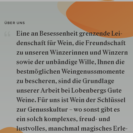
ÜBER UNS
Eine an Besessenheit gren­zende Lei­
den­schaft für Wein, die Freund­schaft
zu unseren Win­zer­innen und Win­zern
so­wie der un­bän­dige Wille, Ihnen die
best­mög­lich­en Wein­genuss­momente
zu besche­ren, sind die Grund­lage
unserer Arbeit bei Lobenbergs Gute
Weine. Für uns ist Wein der Schlüs­sel
zur Genuss­kultur – wo sonst gibt es
ein solch kom­plexes, freud- und
lustvolles, manchmal ma­gisch­es Er­le­