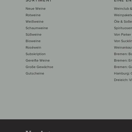
Neue Weine
Weinclub &
Rotweine
Weinpaket
Weißweine
Öle & Soß
Schaumweine
Spirituose
Süßweine
Von Parker
Bioweine
Von Suckli
Roséwein
Weinankau
Subskription
Bremen: B
Gereifte Weine
Bremen: E
Große Gewächse
Bremen: Gu
Gutscheine
Hamburg: G
Dreieich: Vi