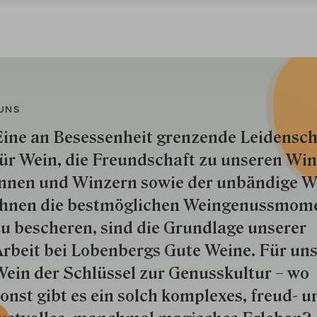
UNS
ine an Besessenheit gren­zende Lei­den­sch
ür Wein, die Freund­schaft zu unseren Win­
nnen und Win­zern so­wie der un­bän­dige Wi
hnen die best­mög­lich­en Wein­genuss­mom
u besche­ren, sind die Grund­lage unserer
rbeit bei Lobenbergs Gute Weine. Für uns
ein der Schlüs­sel zur Genuss­kultur – wo
onst gibt es ein solch kom­plexes, freud- u