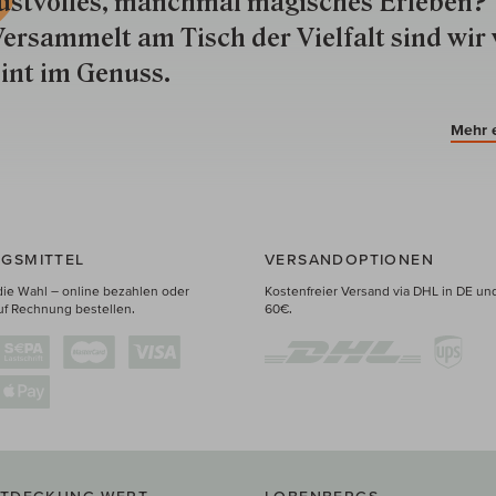
ustvolles, manchmal ma­gisch­es Er­le­ben?
ersammelt am Tisch der Vielfalt sind wir 
int im Genuss.
Mehr 
GSMITTEL
VERSANDOPTIONEN
die Wahl – online bezahlen oder
Kostenfreier Versand via DHL in DE un
uf Rechnung bestellen.
60€.
NTDECKUNG WERT
LOBENBERGS