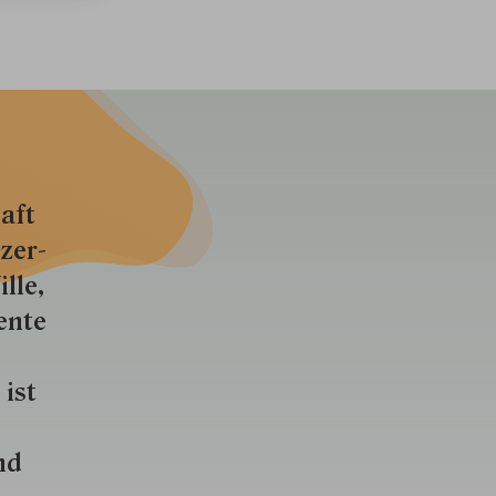
aft
zer­
lle,
ente
 ist
nd