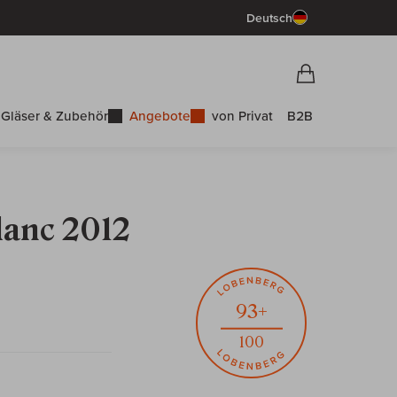
Deutsch
Vorschau War
Warenkorb
Gläser & Zubehör
Angebote
von Privat
B2B
lanc 2012
93+
100