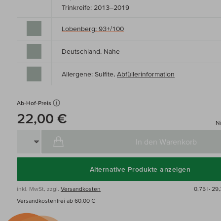
Trinkreife: 2013–2019
Lobenberg: 93+/100
Deutschland, Nahe
Allergene: Sulfite,
Abfüllerinformation
Ab-Hof-Preis
22,00 €
Ni
In den Warenkorb
Alternative Produkte anzeigen
inkl. MwSt, zzgl.
Versandkosten
0,75 l·
29,
Versandkostenfrei ab 60,00 €