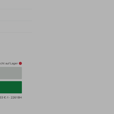
cht auf Lager
33 € /l
· 22618H