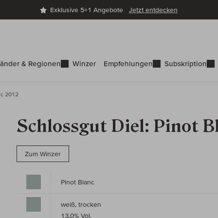
Exklusive 5+1 Angebote
Jetzt entdecken
änder & Regionen
Winzer
Empfehlungen
Subskription
nc 2012
Schlossgut Diel: Pinot B
Zum Winzer
Pinot Blanc
weiß, trocken
13,0% Vol.