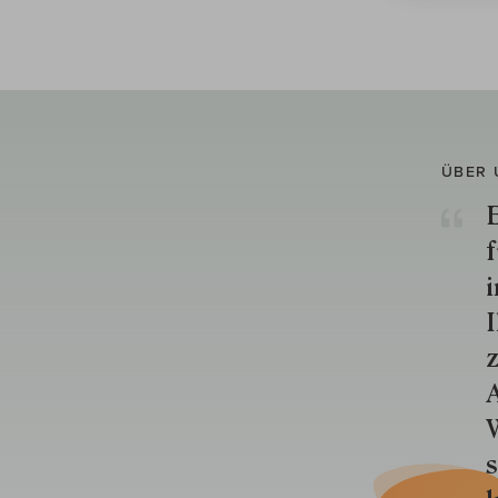
ÜBER 
E
f
i
I
z
A
W
s