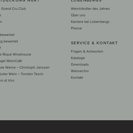
 Grand Cru Club
Weinhändler des Jahres
e
Über uns
en
Karriere bei Lobenbergs
n
Presse
 bewertet
ng bewertet
SERVICE & KONTAKT
f
Fragen & Antworten
ar Rique Winehouse
Kataloge
ngel WeinCafé
Downloads
te Weine – Christoph Janssen
Weinarchiv
uter Wein – Torsten Tesch
Kontakt
ni di Vini