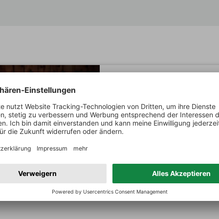
MEIN WINZER
Schlossgut Diel
Von der Nahe kommen nicht nur 
Landes, auch die weißen und r
Crème de la Crème.