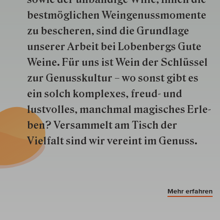
best­mög­lich­en Wein­genuss­momente
zu besche­ren, sind die Grund­lage
unserer Arbeit bei Lobenbergs Gute
Weine. Für uns ist Wein der Schlüs­sel
zur Genuss­kultur – wo sonst gibt es
ein solch kom­plexes, freud- und
lustvolles, manchmal ma­gisch­es Er­le­
ben? Versammelt am Tisch der
Vielfalt sind wir ver­eint im Genuss.
Mehr erfahren