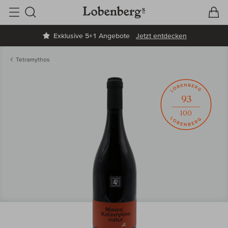
V
W
Suche
Exklusive 5+1 Angebote
Jetzt entdecken
Tetramythos
93
100