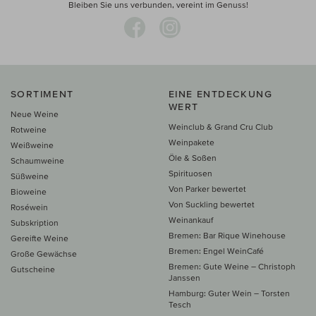
Bleiben Sie uns verbunden, vereint im Genuss!
SORTIMENT
EINE ENTDECKUNG
WERT
Neue Weine
Weinclub & Grand Cru Club
Rotweine
Weinpakete
Weißweine
Öle & Soßen
Schaumweine
Spirituosen
Süßweine
Von Parker bewertet
Bioweine
Von Suckling bewertet
Roséwein
Weinankauf
Subskription
Bremen: Bar Rique Winehouse
Gereifte Weine
Bremen: Engel WeinCafé
Große Gewächse
Bremen: Gute Weine – Christoph
Gutscheine
Janssen
Hamburg: Guter Wein – Torsten
Tesch