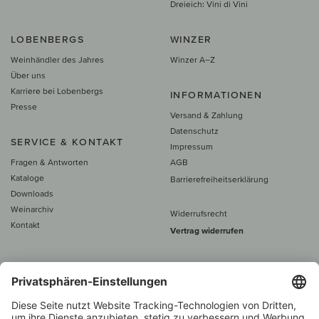
Dreieich: Vini di Vini
LOBENBERGS
WINZER
Weinhändler des Jahres
Winzer A–Z
Über uns
Karriere bei Lobenbergs
INFORMATIONEN
Presse
Versand & Zahlung
Datenschutz
SERVICE & KONTAKT
Impressum
Fragen & Antworten
AGB
Kataloge
Barrierefreiheitserklärung
Downloads
Weinarchiv
Widerrufsrecht
Kontakt
Vertrag widerrufen
Alle Preise inkl. MwSt., zzgl. 5 €
Versand
– ab
60 € versand­kosten­
frei